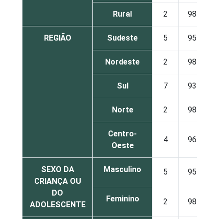
Rural
2
98
REGIÃO
Sudeste
5
95
Nordeste
2
98
Sul
7
93
Norte
2
98
Centro-
4
96
Oeste
SEXO DA
Masculino
5
95
CRIANÇA OU
DO
Feminino
2
98
ADOLESCENTE