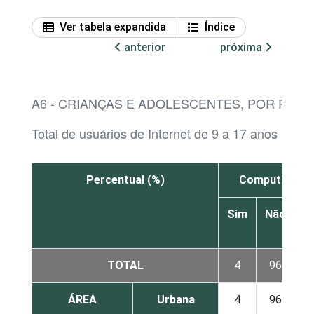
Ver tabela expandida
Índice
anterior
próxima
A6 - CRIANÇAS E ADOLESCENTES, POR POSS
Total de usuários de Internet de 9 a 17 anos
Percentual (%)
Computador d
Sim
Não
N
s
TOTAL
4
96
ÁREA
Urbana
4
96