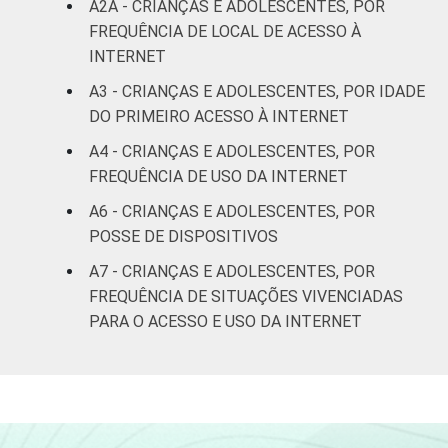
A2A - CRIANÇAS E ADOLESCENTES, POR
FREQUÊNCIA DE LOCAL DE ACESSO À
Não
INTERNET
8
92
respondeu
A3 - CRIANÇAS E ADOLESCENTES, POR IDADE
DO PRIMEIRO ACESSO À INTERNET
CLASSE
AB
11
89
SOCIAL
A4 - CRIANÇAS E ADOLESCENTES, POR
C
5
95
FREQUÊNCIA DE USO DA INTERNET
A6 - CRIANÇAS E ADOLESCENTES, POR
DE
1
99
POSSE DE DISPOSITIVOS
COR OU RAÇA
Branca
6
94
A7 - CRIANÇAS E ADOLESCENTES, POR
FREQUÊNCIA DE SITUAÇÕES VIVENCIADAS
Preta
3
97
PARA O ACESSO E USO DA INTERNET
Parda
3
97
Amarela
3
97