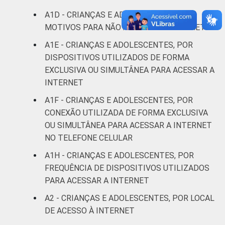
A1D - CRIANÇAS E ADOLESCENTES, POR
De 15 a 17
5
95
MOTIVOS PARA NÃO ACESSAR A INTERNET
anos
A1E - CRIANÇAS E ADOLESCENTES, POR
RENDA
Até 1 SM
1
99
DISPOSITIVOS UTILIZADOS DE FORMA
FAMILIAR
EXCLUSIVA OU SIMULTÂNEA PARA ACESSAR A
Mais de 1
INTERNET
3
97
SM até 2 SM
A1F - CRIANÇAS E ADOLESCENTES, POR
CONEXÃO UTILIZADA DE FORMA EXCLUSIVA
Mais de 2
8
92
OU SIMULTÂNEA PARA ACESSAR A INTERNET
SM até 3 SM
NO TELEFONE CELULAR
Mais de 3
A1H - CRIANÇAS E ADOLESCENTES, POR
7
93
SM
FREQUÊNCIA DE DISPOSITIVOS UTILIZADOS
PARA ACESSAR A INTERNET
Não tem
18
82
A2 - CRIANÇAS E ADOLESCENTES, POR LOCAL
renda
DE ACESSO À INTERNET
Não sabe
6
94