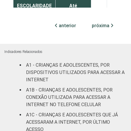
ESCOLARIDADE
Até
DOS PAIS OU
Fundamental
2
98
RESPONSÁVEIS
I
anterior
próxima
Fundamental
3
97
II
Indicadores Relacionados
Médio ou
5
95
mais
A1 - CRIANÇAS E ADOLESCENTES, POR
DISPOSITIVOS UTILIZADOS PARA ACESSAR A
FAIXA ETÁRIA
De 9 a 10
INTERNET
3
97
DA CRIANÇA
anos
A1B - CRIANÇAS E ADOLESCENTES, POR
OU DO
CONEXÃO UTILIZADA PARA ACESSAR A
ADOLESCENTE
De 11 a 12
1
99
INTERNET NO TELEFONE CELULAR
anos
A1C - CRIANÇAS E ADOLESCENTES QUE JÁ
De 13 a 14
ACESSARAM A INTERNET, POR ÚLTIMO
5
95
anos
ACESSO