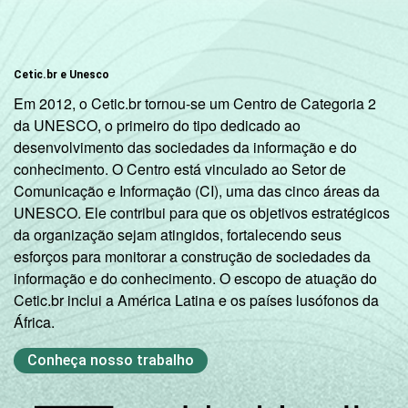
Indígena
2
98
Não
5
95
Cetic.br e Unesco
respondeu
Em 2012, o Cetic.br tornou-se um Centro de Categoria 2
da UNESCO, o primeiro do tipo dedicado ao
DOMICÍLIO
Sim
4
96
desenvolvimento das sociedades da informação e do
COM ACESSO
conhecimento. O Centro está vinculado ao Setor de
À INTERNET
Não
0
100
Comunicação e Informação (CI), uma das cinco áreas da
UNESCO. Ele contribui para que os objetivos estratégicos
Fonte: Núcleo de Informação e Coordenação
da organização sejam atingidos, fortalecendo seus
do Ponto BR. (2025). Pesquisa sobre o uso
esforços para monitorar a construção de sociedades da
da Internet por crianças e adolescentes no
informação e do conhecimento. O escopo de atuação do
Brasil: TIC Kids Online Brasil 2025 [Tabelas].
Cetic.br inclui a América Latina e os países lusófonos da
África.
Conheça nosso trabalho