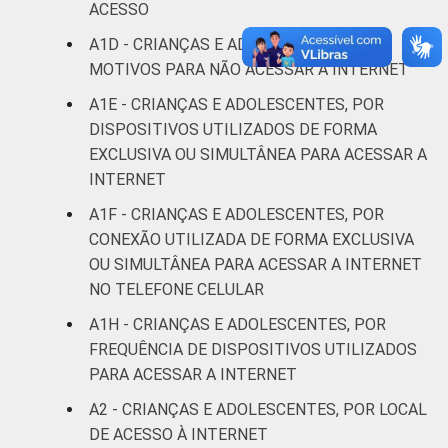
anos
ACESSO
A1D - CRIANÇAS E ADOLESCENTES, POR
De 15 a 17
0
MOTIVOS PARA NÃO ACESSAR A INTERNET
anos
A1E - CRIANÇAS E ADOLESCENTES, POR
RENDA
Até 1 SM
2
DISPOSITIVOS UTILIZADOS DE FORMA
FAMILIAR
EXCLUSIVA OU SIMULTÂNEA PARA ACESSAR A
Mais de 1
INTERNET
1
SM até 2 SM
A1F - CRIANÇAS E ADOLESCENTES, POR
CONEXÃO UTILIZADA DE FORMA EXCLUSIVA
Mais de 2
0
OU SIMULTÂNEA PARA ACESSAR A INTERNET
SM até 3 SM
NO TELEFONE CELULAR
Mais de 3
A1H - CRIANÇAS E ADOLESCENTES, POR
2
SM
FREQUÊNCIA DE DISPOSITIVOS UTILIZADOS
PARA ACESSAR A INTERNET
Não tem
0
A2 - CRIANÇAS E ADOLESCENTES, POR LOCAL
renda
DE ACESSO À INTERNET