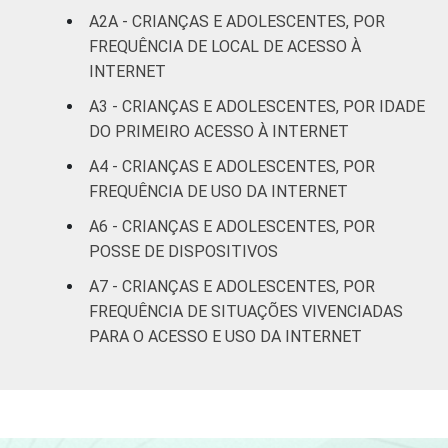
Não sabe
0
A2A - CRIANÇAS E ADOLESCENTES, POR
FREQUÊNCIA DE LOCAL DE ACESSO À
Não
INTERNET
0
respondeu
A3 - CRIANÇAS E ADOLESCENTES, POR IDADE
DO PRIMEIRO ACESSO À INTERNET
CLASSE
AB
2
SOCIAL
A4 - CRIANÇAS E ADOLESCENTES, POR
C
1
FREQUÊNCIA DE USO DA INTERNET
A6 - CRIANÇAS E ADOLESCENTES, POR
DE
1
POSSE DE DISPOSITIVOS
COR OU RAÇA
Branca
1
A7 - CRIANÇAS E ADOLESCENTES, POR
FREQUÊNCIA DE SITUAÇÕES VIVENCIADAS
Preta
1
PARA O ACESSO E USO DA INTERNET
Parda
1
Amarela
0