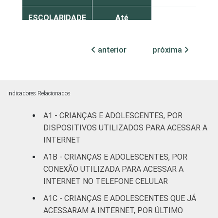
ESCOLARIDADE
Até
DOS PAIS OU
Fundamental
0
RESPONSÁVEIS
I
anterior
próxima
Fundamental
2
II
Indicadores Relacionados
Médio ou
1
mais
A1 - CRIANÇAS E ADOLESCENTES, POR
DISPOSITIVOS UTILIZADOS PARA ACESSAR A
FAIXA ETÁRIA
De 9 a 10
INTERNET
2
DA CRIANÇA
anos
A1B - CRIANÇAS E ADOLESCENTES, POR
OU DO
CONEXÃO UTILIZADA PARA ACESSAR A
ADOLESCENTE
De 11 a 12
1
INTERNET NO TELEFONE CELULAR
anos
A1C - CRIANÇAS E ADOLESCENTES QUE JÁ
De 13 a 14
ACESSARAM A INTERNET, POR ÚLTIMO
2