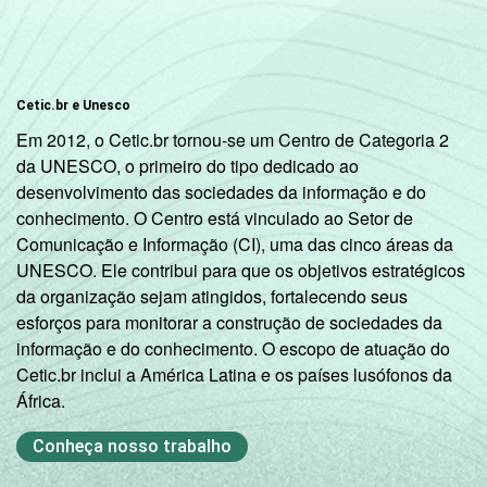
Indígena
0
Não
3
Cetic.br e Unesco
respondeu
Em 2012, o Cetic.br tornou-se um Centro de Categoria 2
da UNESCO, o primeiro do tipo dedicado ao
DOMICÍLIO
Sim
1
desenvolvimento das sociedades da informação e do
COM ACESSO
conhecimento. O Centro está vinculado ao Setor de
À INTERNET
Não
3
Comunicação e Informação (CI), uma das cinco áreas da
UNESCO. Ele contribui para que os objetivos estratégicos
Fonte: Núcleo de Informação e Coordenação
da organização sejam atingidos, fortalecendo seus
do Ponto BR. (2025). Pesquisa sobre o uso
esforços para monitorar a construção de sociedades da
da Internet por crianças e adolescentes no
informação e do conhecimento. O escopo de atuação do
Brasil: TIC Kids Online Brasil 2025 [Tabelas].
Cetic.br inclui a América Latina e os países lusófonos da
África.
Conheça nosso trabalho