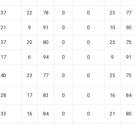
37
22
78
0
0
23
77
21
9
91
0
0
10
90
37
20
80
0
0
25
75
17
6
94
0
0
9
91
40
23
77
0
0
25
75
28
17
83
0
0
16
84
33
16
84
0
0
21
80