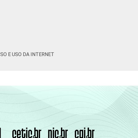
0
-
15
85
0
-
0
-
9
91
0
-
0
-
16
84
0
-
SSO E USO DA INTERNET
0
-
11
89
0
-
0
-
18
82
0
-
0
-
0
100
0
-
0
-
3
97
0
-