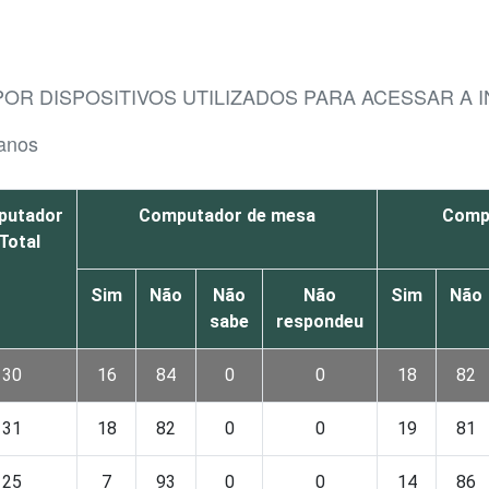
POR DISPOSITIVOS UTILIZADOS PARA ACESSAR A 
 anos
putador
Computador de mesa
Compu
Total
Sim
Não
Não
Não
Sim
Não
sabe
respondeu
30
16
84
0
0
18
82
31
18
82
0
0
19
81
25
7
93
0
0
14
86