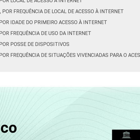
 POR LOCAL DE ACESSO À INTERNET
33
20
80
0
0
23
77
, POR FREQUÊNCIA DE LOCAL DE ACESSO À INTERNET
 POR IDADE DO PRIMEIRO ACESSO À INTERNET
17
9
91
0
0
10
90
 POR FREQUÊNCIA DE USO DA INTERNET
31
15
84
0
0
16
84
 POR POSSE DE DISPOSITIVOS
 POR FREQUÊNCIA DE SITUAÇÕES VIVENCIADAS PARA O ACE
43
22
78
0
0
27
73
49
29
71
0
0
33
67
6
6
94
0
0
6
94
sco
24
12
88
0
0
16
84