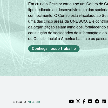
Em 2012, o Cetic.br tornou-se um Centro de 
Não
tipo dedicado ao desenvolvimento das socied
respondeu
conhecimento. O Centro está vinculado ao Set
uma das cinco áreas da UNESCO. Ele contribui
CLASSE
AB
da organização sejam atingidos, fortalecendo 
SOCIAL
construção de sociedades da informação e do
C
do Cetic.br inclui a América Latina e os países
DE
Conheça nosso trabalho
COR OU RAÇA
Branca
Preta
Parda
Amarela
YOUTUBE DO NIC.BR
TWITTER DO NIC
FACEBOOK DO
FLICKR DO
TELEGR
LI
SIGA O
NIC.BR
Indígena