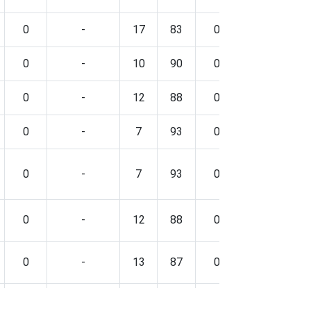
0
-
17
83
0
-
0
-
10
90
0
-
0
-
12
88
0
-
0
-
7
93
0
-
0
-
7
93
0
-
0
-
12
88
0
-
0
-
13
87
0
-