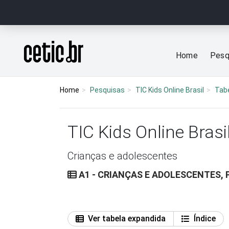
Ir para o conteúdo
Página inicial
Home
Pesq
Home
Pesquisas
TIC Kids Online Brasil
Tab
TIC Kids Online Brasi
Crianças e adolescentes
A1 - CRIANÇAS E ADOLESCENTES, 
Ver tabela expandida
Índice