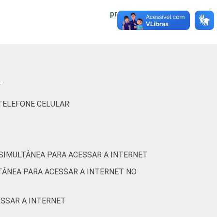
0
-
9
91
0
-
próxima
0
-
11
89
0
-
0
-
14
86
0
-
T
 TELEFONE CELULAR
0
-
19
81
0
-
0
-
5
95
0
-
 SIMULTÂNEA PARA ACESSAR A INTERNET
TÂNEA PARA ACESSAR A INTERNET NO
0
-
9
91
0
-
ESSAR A INTERNET