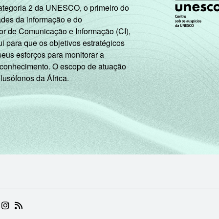
Categoria 2 da UNESCO, o primeiro do
17
15
85
0
0
1
99
ades da informação e do
or de Comunicação e Informação (CI),
 para que os objetivos estratégicos
69
48
52
0
0
51
49
seus esforços para monitorar a
 conhecimento. O escopo de atuação
34
18
82
0
0
21
79
 lusófonos da África.
15
6
94
0
0
6
94
42
27
73
0
0
28
72
20
11
89
0
0
12
88
26
11
89
0
0
15
85
15
9
91
0
0
7
93
 (ABRE EM NOVA ABA)
.BR (ABRE EM NOVA ABA)
 NIC.BR (ABRE EM NOVA ABA)
 NIC.BR (ABRE EM NOVA ABA)
AM DO NIC.BR (ABRE EM NOVA ABA)
NKEDIN DO NIC.BR (ABRE EM NOVA ABA)
INSTAGRAM DO NIC.BR (ABRE EM NOVA ABA)
RSS DO NIC.BR (ABRE EM NOVA ABA)
24
14
86
0
0
16
84