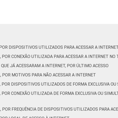
24
11
89
0
0
13
87
22
14
86
0
0
11
89
36
19
81
0
0
22
78
 POR DISPOSITIVOS UTILIZADOS PARA ACESSAR A INTERNE
, POR CONEXÃO UTILIZADA PARA ACESSAR A INTERNET NO
31
14
86
0
0
11
89
 QUE JÁ ACESSARAM A INTERNET, POR ÚLTIMO ACESSO
S, POR MOTIVOS PARA NÃO ACESSAR A INTERNET
23
10
90
0
0
16
84
, POR DISPOSITIVOS UTILIZADOS DE FORMA EXCLUSIVA OU
, POR CONEXÃO UTILIZADA DE FORMA EXCLUSIVA OU SIMUL
34
20
80
0
0
20
80
, POR FREQUÊNCIA DE DISPOSITIVOS UTILIZADOS PARA AC