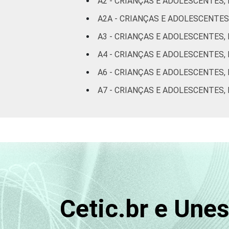
A2 - CRIANÇAS E ADOLESCENTES,
anos
A2A - CRIANÇAS E ADOLESCENTES
RENDA
A3 - CRIANÇAS E ADOLESCENTES,
Até 1 SM
FAMILIAR
A4 - CRIANÇAS E ADOLESCENTES,
Mais de 1
A6 - CRIANÇAS E ADOLESCENTES,
SM até 2 SM
A7 - CRIANÇAS E ADOLESCENTES,
Mais de 2
SM até 3 SM
Mais de 3
SM
Não tem
renda
Cetic.br e Une
Não sabe