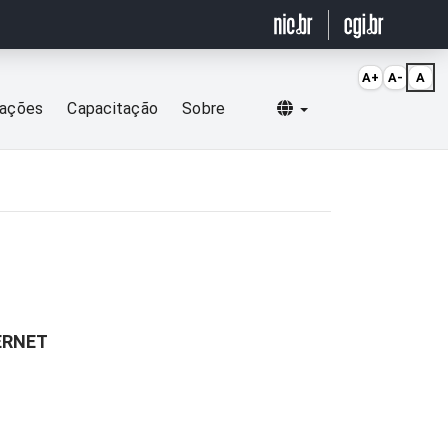
A+
A-
A
Selecionar idioma
cações
Capacitação
Sobre
ERNET