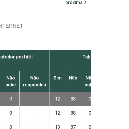
próxima
INTERNET
tador portátil
Tablet
Não
Não
Sim
Não
Não
Não
sabe
respondeu
sabe
respondeu
0
-
12
88
0
-
0
-
12
88
0
-
0
-
13
87
0
-