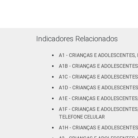
DOS PAIS OU
Fundamental
RESPONSÁVEIS
I
Fundamental
II
Indicadores Relacionados
Médio ou
mais
A1 - CRIANÇAS E ADOLESCENTES,
A1B - CRIANÇAS E ADOLESCENTES
FAIXA ETÁRIA
De 9 a 10
A1C - CRIANÇAS E ADOLESCENTES
DA CRIANÇA
anos
OU DO
A1D - CRIANÇAS E ADOLESCENTE
ADOLESCENTE
De 11 a 12
A1E - CRIANÇAS E ADOLESCENTES
anos
A1F - CRIANÇAS E ADOLESCENTES
De 13 a 14
TELEFONE CELULAR
anos
A1H - CRIANÇAS E ADOLESCENTES
De 15 a 17