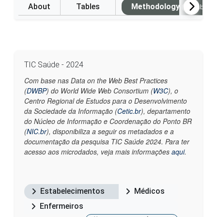
About
Tables
Methodology
(Available i
TIC Saúde - 2024
Com base nas Data on the Web Best Practices
(
DWBP
) do World Wide Web Consortium (
W3C
), o
Centro Regional de Estudos para o Desenvolvimento
da Sociedade da Informação (
Cetic.br
), departamento
do Núcleo de Informação e Coordenação do Ponto BR
(
NIC.br
), disponibiliza a seguir os metadados e a
documentação da pesquisa TIC Saúde 2024. Para ter
acesso aos microdados, veja mais informações
aqui
.
Estabelecimentos
Médicos
Enfermeiros