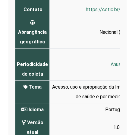
Contato
https://cetic.br/en/co
Abrangência
Nacional (
Brasil
)
geográfica
Periodicidade
Anual
de coleta
Tema
Acesso, uso e apropriação da Interne
de saúde e por médicos e e
Idioma
Português
Versão
1.0
atual