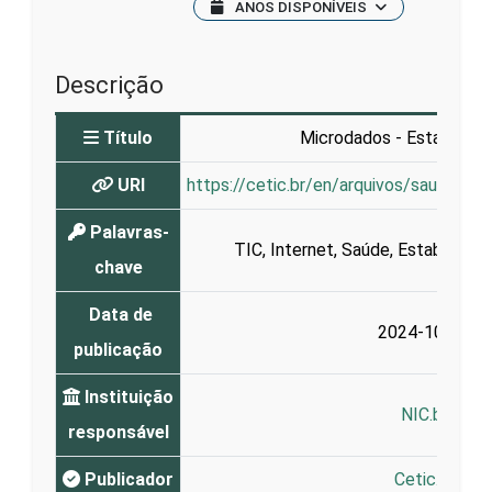
ANOS DISPONÍVEIS
Descrição
Título
Microdados - Estabelec
URI
https://cetic.br/en/arquivos/saude/2
Palavras-
TIC
,
Internet
,
Saúde
,
Estabeleci
chave
Data de
2024-10-11
publicação
Instituição
NIC.br
responsável
Publicador
Cetic.br