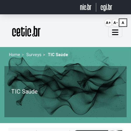
Ir para o conteúdo
A+
A-
A
Página inicial
Home
Surveys
TIC Saúde
TIC Saúde