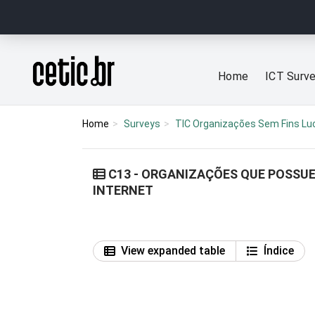
Ir para o conteúdo
Página inicial
Home
ICT Surv
Home
Surveys
TIC Organizações Sem Fins Lu
C13 - ORGANIZAÇÕES QUE POSSUE
INTERNET
View expanded table
Índice