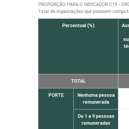
PROPORÇÃO PARA O INDICADOR C13 - OR
Total de organizações que possuem comput
Percentual (%)
Au
su
té
TOTAL
PORTE
Nenhuma pessoa
remunerada
De 1 a 9 pessoas
remuneradas