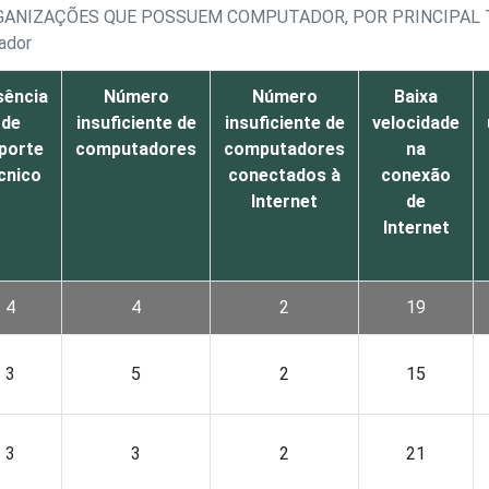
GANIZAÇÕES QUE POSSUEM COMPUTADOR, POR PRINCIPAL 
ador
sência
Número
Número
Baixa
de
insuficiente de
insuficiente de
velocidade
porte
computadores
computadores
na
cnico
conectados à
conexão
Internet
de
Internet
4
4
2
19
3
5
2
15
3
3
2
21