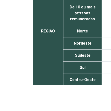
De 10 ou mais
pessoas
remuneradas
REGIÃO
Norte
Nordeste
Sudeste
Sul
Centro-Oeste
ATIVIDADES-
Associações
FIM
patronais,
profissionais e
sindicais