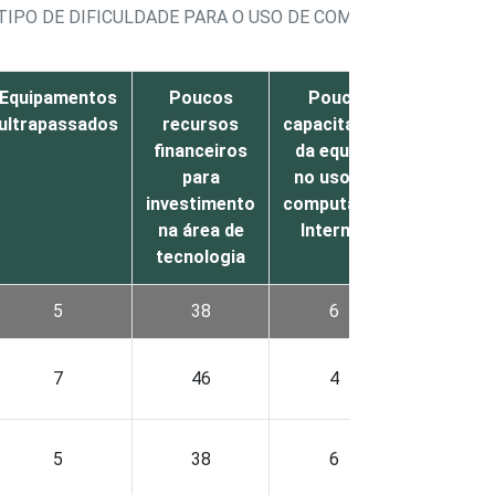
TIPO DE DIFICULDADE PARA O USO DE COMPUTADOR E INT
Equipamentos
Poucos
Pouca
Não
ultrapassados
recursos
capacitação
sabe
r
financeiros
da equipe
para
no uso de
investimento
computador
na área de
Internet
tecnologia
5
38
6
0
7
46
4
0
5
38
6
1