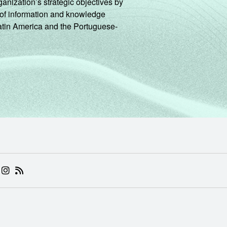
ganization’s strategic objectives by
ng of information and knowledge
Latin America and the Portuguese-
 (ABRE EM NOVA ABA)
.BR (ABRE EM NOVA ABA)
 NIC.BR (ABRE EM NOVA ABA)
 NIC.BR (ABRE EM NOVA ABA)
AM DO NIC.BR (ABRE EM NOVA ABA)
NKEDIN DO NIC.BR (ABRE EM NOVA ABA)
INSTAGRAM DO NIC.BR (ABRE EM NOVA ABA)
RSS DO NIC.BR (ABRE EM NOVA ABA)