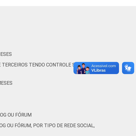
6
39
4
0
9
37
6
0
MESES
E TERCEIROS TENDO CONTROLE SOBRE O
5
40
5
1
MESES
5
38
7
0
6
50
6
1
LOG OU FÓRUM
G OU FÓRUM, POR TIPO DE REDE SOCIAL,
6
38
4
0