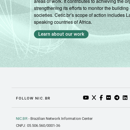
areas of work. It contributes to achieving the or
strengthening its efforts to monitor the buildi
societies. Cetic.br’s scope of action includes 
speaking countries of Africa.
Learn about our work
YOUTUBE DO NIC.BR
TWITTER DO NIC
FACEBOOK DO
FLICKR DO
TELEGR
LI
FOLLOW NIC.BR
NIC.BR
- Brazilian Network Information Center
CNPJ: 05.506.560/0001-36