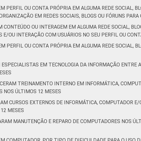
M PERFIL OU CONTA PRÓPRIA EM ALGUMA REDE SOCIAL, BL
de Estudos para o Desenvolvimento da Sociedade da Informação 
ORGANIZAÇÃO EM REDES SOCIAIS, BLOGS OU FÓRUNS PARA 
ão nas organizações sem fins lucrativos brasileiras - TIC Orga
M CONTEÚDO OU INTERAGEM EM ALGUMA REDE SOCIAL, BLO
E/OU INTERAÇÃO COM USUÁRIOS NO SEU PERFIL OU CONT
M PERFIL OU CONTA PRÓPRIA EM ALGUMA REDE SOCIAL, BL
M ESPECIALISTAS EM TECNOLOGIA DA INFORMAÇÃO ENTRE
ESES
ECERAM TREINAMENTO INTERNO EM INFORMÁTICA, COMPUT
S NOS ÚLTIMOS 12 MESES
ARAM CURSOS EXTERNOS DE INFORMÁTICA, COMPUTADOR E
 12 MESES
ZARAM MANUTENÇÃO E REPARO DE COMPUTADORES NOS ÚLT
EM COMPUTADOR, POR TIPO DE DIFICULDADE PARA O USO 