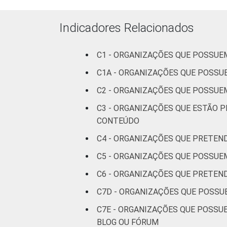
Cultura e
Indicadores Relacionados
recreação
C1 - ORGANIZAÇÕES QUE POSSUE
Educação e
pesquisa
C1A - ORGANIZAÇÕES QUE POSSU
C2 - ORGANIZAÇÕES QUE POSSUE
Desenvolvimento
C3 - ORGANIZAÇÕES QUE ESTÃO 
e defesa de
direitos
CONTEÚDO
C4 - ORGANIZAÇÕES QUE PRETEN
Religião
C5 - ORGANIZAÇÕES QUE POSSUEM
Saúde e
C6 - ORGANIZAÇÕES QUE PRETEN
assistência
C7D - ORGANIZAÇÕES QUE POSSU
social
C7E - ORGANIZAÇÕES QUE POSSUE
Outros
BLOG OU FÓRUM