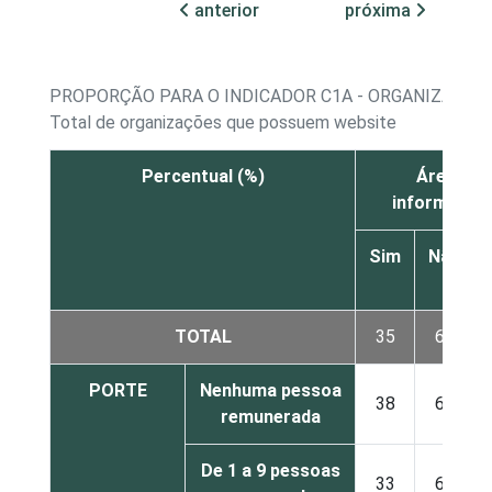
anterior
próxima
PROPORÇÃO PARA O INDICADOR C1A - ORGANIZAÇÕE
Total de organizações que possuem website
Percentual (%)
Área de 
informação
Sim
Não
TOTAL
35
64
PORTE
Nenhuma pessoa
38
62
remunerada
De 1 a 9 pessoas
33
67