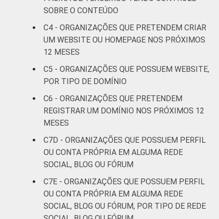
Outros
30
70
SOBRE O CONTEÚDO
C4 - ORGANIZAÇÕES QUE PRETENDEM CRIAR
Fonte: CGI.br/NIC.br, Centro Regional de
UM WEBSITE OU HOMEPAGE NOS PRÓXIMOS
Estudos para o Desenvolvimento da
12 MESES
Sociedade da Informação (Cetic.br),
Pesquisa sobre o uso das Tecnologias de
C5 - ORGANIZAÇÕES QUE POSSUEM WEBSITE,
Informação e Comunicação nas organizações
POR TIPO DE DOMÍNIO
sem fins lucrativos brasileiras - TIC
C6 - ORGANIZAÇÕES QUE PRETENDEM
Organizações Sem Fins Lucrativos 2016
REGISTRAR UM DOMÍNIO NOS PRÓXIMOS 12
MESES
C7D - ORGANIZAÇÕES QUE POSSUEM PERFIL
OU CONTA PRÓPRIA EM ALGUMA REDE
SOCIAL, BLOG OU FÓRUM
C7E - ORGANIZAÇÕES QUE POSSUEM PERFIL
OU CONTA PRÓPRIA EM ALGUMA REDE
SOCIAL, BLOG OU FÓRUM, POR TIPO DE REDE
SOCIAL, BLOG OU FÓRUM