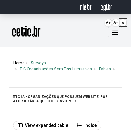
Ir para o conteúdo
A+
A-
A
Página inicial
Home
Surveys
TIC Organizações Sem Fins Lucrativos
Tables
C1A - ORGANIZAÇÕES QUE POSSUEM WEBSITE, POR
ATOR OU ÁREA QUE O DESENVOLVEU
View expanded table
Índice