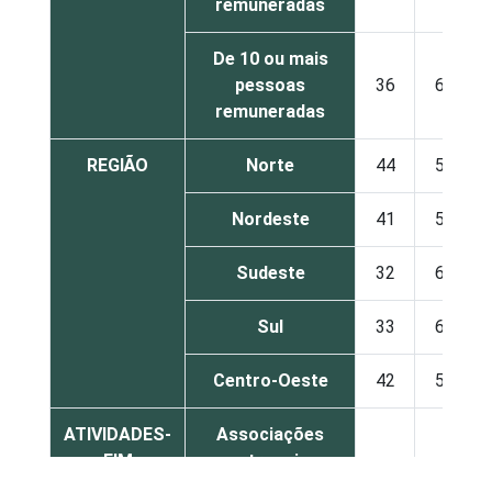
remuneradas
De 10 ou mais
pessoas
36
62
remuneradas
REGIÃO
Norte
44
53
Nordeste
41
59
Sudeste
32
67
Sul
33
66
Centro-Oeste
42
57
ATIVIDADES-
Associações
FIM
patronais,
29
69
profissionais e