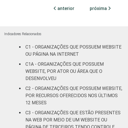
sindicais
anterior
próxima
Cultura e
30
68
recreação
Indicadores Relacionados
Educação e
34
63
C1 - ORGANIZAÇÕES QUE POSSUEM WEBSITE
pesquisa
OU PÁGINA NA INTERNET
Desenvolvimento
C1A - ORGANIZAÇÕES QUE POSSUEM
e defesa de
31
68
WEBSITE, POR ATOR OU ÁREA QUE O
direitos
DESENVOLVEU
C2 - ORGANIZAÇÕES QUE POSSUEM WEBSITE,
Religião
50
49
POR RECURSOS OFERECIDOS NOS ÚLTIMOS
12 MESES
Saúde e
assistência
31
67
C3 - ORGANIZAÇÕES QUE ESTÃO PRESENTES
social
NA WEB POR MEIO DE UM WEBSITE OU
PÁGINA DE TERCEIROS TENDO CONTROLE