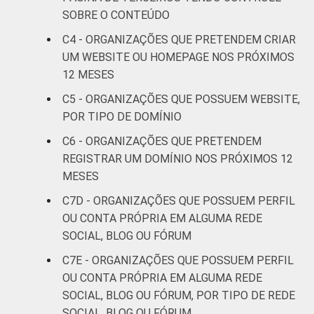
social
SOBRE O CONTEÚDO
C4 - ORGANIZAÇÕES QUE PRETENDEM CRIAR
Outros
12
85
UM WEBSITE OU HOMEPAGE NOS PRÓXIMOS
12 MESES
Fonte: CGI.br/NIC.br, Centro Regional de
Estudos para o Desenvolvimento da
C5 - ORGANIZAÇÕES QUE POSSUEM WEBSITE,
Sociedade da Informação (Cetic.br),
POR TIPO DE DOMÍNIO
Pesquisa sobre o uso das Tecnologias de
C6 - ORGANIZAÇÕES QUE PRETENDEM
Informação e Comunicação nas organizações
REGISTRAR UM DOMÍNIO NOS PRÓXIMOS 12
sem fins lucrativos brasileiras - TIC
MESES
Organizações Sem Fins Lucrativos 2016
C7D - ORGANIZAÇÕES QUE POSSUEM PERFIL
OU CONTA PRÓPRIA EM ALGUMA REDE
SOCIAL, BLOG OU FÓRUM
C7E - ORGANIZAÇÕES QUE POSSUEM PERFIL
OU CONTA PRÓPRIA EM ALGUMA REDE
SOCIAL, BLOG OU FÓRUM, POR TIPO DE REDE
SOCIAL, BLOG OU FÓRUM