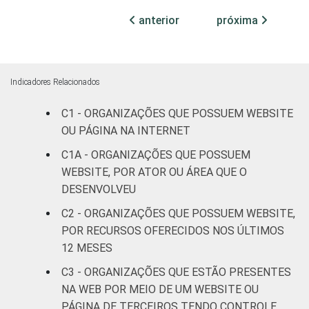
FIM
patronais,
anterior
próxima
22
77
profissionais e
sindicais
Cultura e
Indicadores Relacionados
6
94
recreação
C1 - ORGANIZAÇÕES QUE POSSUEM WEBSITE
OU PÁGINA NA INTERNET
Educação e
11
88
pesquisa
C1A - ORGANIZAÇÕES QUE POSSUEM
WEBSITE, POR ATOR OU ÁREA QUE O
Desenvolvimento
DESENVOLVEU
e defesa de
12
88
C2 - ORGANIZAÇÕES QUE POSSUEM WEBSITE,
direitos
POR RECURSOS OFERECIDOS NOS ÚLTIMOS
12 MESES
Religião
8
89
C3 - ORGANIZAÇÕES QUE ESTÃO PRESENTES
Saúde e
NA WEB POR MEIO DE UM WEBSITE OU
assistência
13
86
PÁGINA DE TERCEIROS TENDO CONTROLE