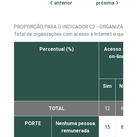
anterior
próxima
PROPORÇÃO PARA O INDICADOR C2 - ORGANIZAÇÕES
Total de organizações com acesso à Internet e que pos
Percentual (%)
Acesso a pet
on-line ou 
Sim
Não
TOTAL
12
87
PORTE
Nenhuma pessoa
15
85
remunerada