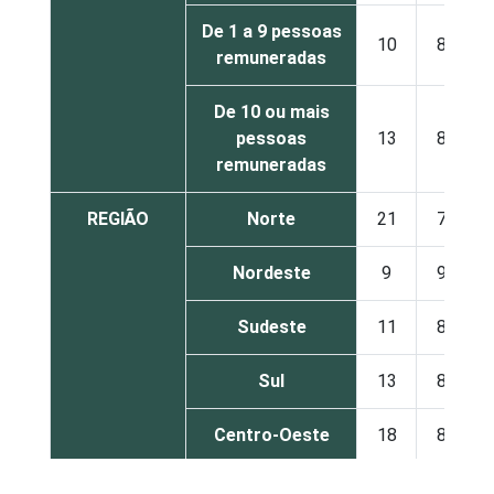
De 1 a 9 pessoas
10
88
remuneradas
De 10 ou mais
pessoas
13
86
remuneradas
REGIÃO
Norte
21
78
Nordeste
9
90
Sudeste
11
88
Sul
13
86
Centro-Oeste
18
81
ATIVIDADES-
Associações