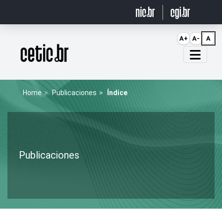
Ir para o conteúdo
A+
A-
A
Página inicial
Home
Publicaciones
Índice
Publicaciones