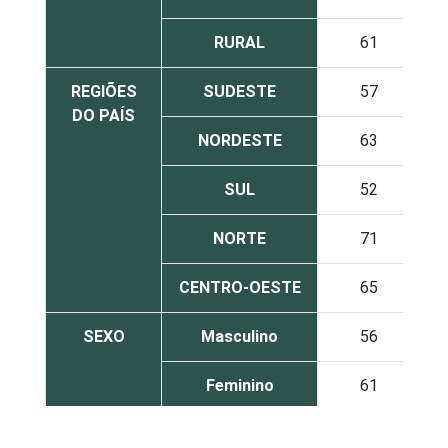
RURAL
61
REGIÕES
SUDESTE
57
DO PAÍS
NORDESTE
63
SUL
52
NORTE
71
CENTRO-OESTE
65
SEXO
Masculino
56
Feminino
61
GRAU DE
Analfabeto /
59