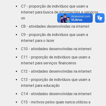
De 60 anos ou
21
C7 - proporção de indivíduos que usam a
mais
internet para busca de informações e serviços
RENDA
on
Até 1 SM
58
FAMILIAR
C8 - atividades desenvolvidas na internet
1 SM - 2 SM
58
C9 - proporção de indivíduos que usam a
internet para o lazer
2 SM - 3 SM
57
C10 - atividades desenvolvidas na internet
3 SM - 5 SM
57
C11 - proporção de indivíduos que usam a
internet para serviços financeiros
5 SM - 10 SM
60
C12 - atividades desenvolvidas na internet
10 SM ou +
63
C13 - proporção de indivíduos que usam a
internet para educação
CLASSE
A
62
2
SOCIAL
C14 - atividades desenvolvidas na internet
B
59
C15 - motivos pelos quais nunca utilizou a