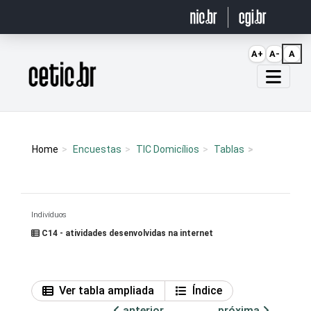
Ir para o conteúdo
A+
A-
A
Página inicial
Home
Encuestas
TIC Domicílios
Tablas
Indivíduos
C14 - atividades desenvolvidas na internet
Ver tabla ampliada
Índice
anterior
próxima