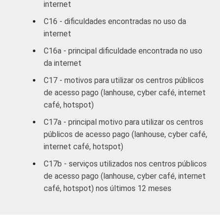
internet
C
57
C16 - dificuldades encontradas no uso da
internet
DE
63
C16a - principal dificuldade encontrada no uso
SITUAÇÃO
Trabalhador
52
da internet
DE
C17 - motivos para utilizar os centros públicos
EMPREGO
Desempregado
51
de acesso pago (lanhouse, cyber café, internet
café, hotspot)
Não integra a
população
C17a - principal motivo para utilizar os centros
75
economicamente
públicos de acesso pago (lanhouse, cyber café,
3
ativa
internet café, hotspot)
C17b - serviços utilizados nos centros públicos
1
Base ponderada: 9.932 entrevistados que
de acesso pago (lanhouse, cyber café, internet
usaram a Internet nos últimos três meses
café, hotspot) nos últimos 12 meses
(amostra principal +
oversample
de usuários
da Internet).
2
O critério utilizado para classificação leva