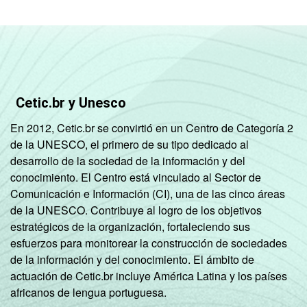
em consideração a educação do chefe de
família e a posse de uma série de utensílios
domésticos, relacionando-os a um sistema
de pontuação. A soma dos pontos
alcançados por domicílio é associada a uma
classe socioeconômica específica (A, B, C, D,
Cetic.br y Unesco
E).
3
Nesta categoria estão contabilizados os
En 2012, Cetic.br se convirtió en un Centro de Categoría 2
estudantes, aposentados e as donas de
de la UNESCO, el primero de su tipo dedicado al
casa.
desarrollo de la sociedad de la información y del
Fonte: NIC.br - set/nov 2010
conocimiento. El Centro está vinculado al Sector de
Comunicación e Información (CI), una de las cinco áreas
de la UNESCO. Contribuye al logro de los objetivos
estratégicos de la organización, fortaleciendo sus
esfuerzos para monitorear la construcción de sociedades
de la información y del conocimiento. El ámbito de
actuación de Cetic.br incluye América Latina y los países
africanos de lengua portuguesa.