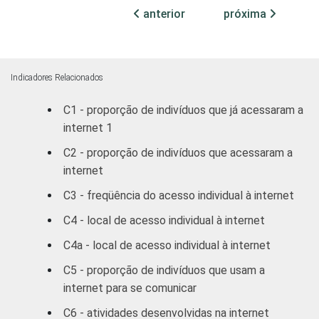
INSTRUÇÃO
Educação infantil
anterior
próxima
Fundamental
62
Médio
53
Indicadores Relacionados
C1 - proporção de indivíduos que já acessaram a
Superior
64
internet 1
FAIXA
De 10 a 15 anos
88
C2 - proporção de indivíduos que acessaram a
ETÁRIA
internet
De 16 a 24 anos
65
C3 - freqüência do acesso individual à internet
De 25 a 34 anos
51
C4 - local de acesso individual à internet
C4a - local de acesso individual à internet
De 35 a 44 anos
46
C5 - proporção de indivíduos que usam a
De 45 a 59 anos
36
internet para se comunicar
C6 - atividades desenvolvidas na internet