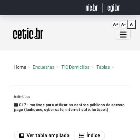
Ir para o conteúdo
A+
A-
A
Página inicial
Home
Encuestas
TIC Domicílios
Tablas
Indivíduos
C17 - motivos para utilizar os centros públicos de acesso
pago (lanhouse, cyber café, internet café, hotspot)
Ver tabla ampliada
Índice