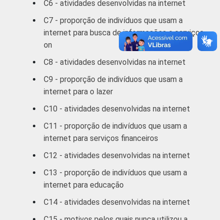
C6 - atividades desenvolvidas na internet
C7 - proporção de indivíduos que usam a
60 anos ou mais
77
internet para busca de informações e serviços
RENDA
on
Até 1 SM
92
FAMILIAR
C8 - atividades desenvolvidas na internet
1 SM - 2 SM
79
C9 - proporção de indivíduos que usam a
internet para o lazer
2 SM - 3 SM
75
C10 - atividades desenvolvidas na internet
3 SM - 5 SM
69
C11 - proporção de indivíduos que usam a
internet para serviços financeiros
5 SM - 10 SM
50
C12 - atividades desenvolvidas na internet
10 SM ou +
41
C13 - proporção de indivíduos que usam a
internet para educação
CLASSE
A
35
3
SOCIAL
C14 - atividades desenvolvidas na internet
B
58
C15 - motivos pelos quais nunca utilizou a