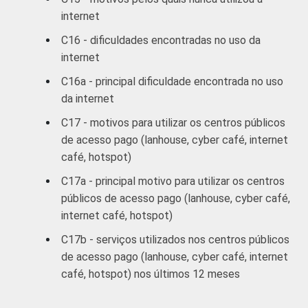
internet
C
76
C16 - dificuldades encontradas no uso da
internet
DE
93
C16a - principal dificuldade encontrada no uso
SITUAÇÃO
Trabalhador
76
da internet
DE
C17 - motivos para utilizar os centros públicos
EMPREGO
Desempregado
87
de acesso pago (lanhouse, cyber café, internet
café, hotspot)
Não integra a
população
C17a - principal motivo para utilizar os centros
78
economicamente
públicos de acesso pago (lanhouse, cyber café,
4
ativa
internet café, hotspot)
C17b - serviços utilizados nos centros públicos
1
Base ponderada: 2.425 entrevistados que
de acesso pago (lanhouse, cyber café, internet
usaram a Internet nos últimos três meses
café, hotspot) nos últimos 12 meses
(amostra principal +
oversample
de usuários
da Internet) e que utilizam com frequência