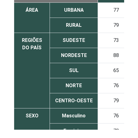
ÁREA
URBANA
77
RURAL
79
REGIÕES
SUDESTE
73
DO PAÍS
NORDESTE
88
SUL
65
NORTE
76
CENTRO-OESTE
79
SEXO
Masculino
76
Feminino
78