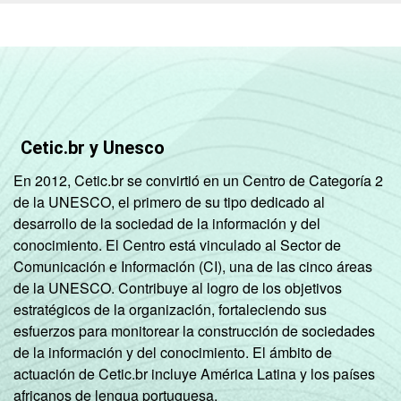
os centros públicos de acesso (
lanhouse
,
cyber
café, Internet café,
hotspot
).
Respostas múltiplas rodiziadas e
estimuladas.
2
Não sabe / Não respondeu.
3
O critério utilizado para classificação leva
em consideração a educação do chefe de
Cetic.br y Unesco
família e a posse de uma série de utensílios
domésticos, relacionando-os a um sistema
En 2012, Cetic.br se convirtió en un Centro de Categoría 2
de pontuação. A soma dos pontos
de la UNESCO, el primero de su tipo dedicado al
alcançados por domicílio é associada a uma
desarrollo de la sociedad de la información y del
classe socioeconômica específica (A, B, C, D,
conocimiento. El Centro está vinculado al Sector de
E).
Comunicación e Información (CI), una de las cinco áreas
4
Nesta categoria estão contabilizados os
de la UNESCO. Contribuye al logro de los objetivos
estudantes, aposentados e as donas de
estratégicos de la organización, fortaleciendo sus
casa.
esfuerzos para monitorear la construcción de sociedades
Fonte: NIC.br - set/nov 2010
de la información y del conocimiento. El ámbito de
actuación de Cetic.br incluye América Latina y los países
africanos de lengua portuguesa.