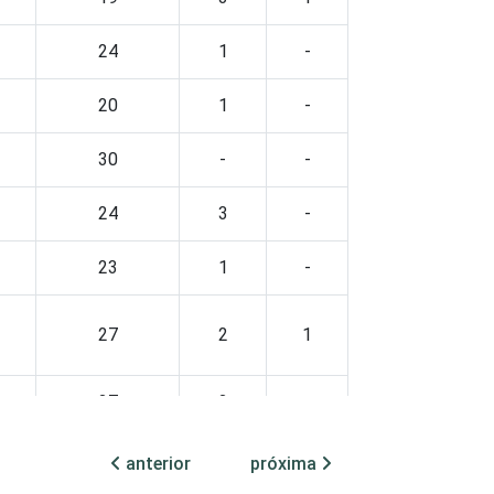
24
1
-
20
1
-
30
-
-
24
3
-
23
1
-
27
2
1
27
2
-
16
3
-
anterior
próxima