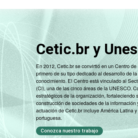
Desemp
Não integra 
economicame
1
Base ponderada: 1.400 entrevistados 
Cetic.br y Une
2
Não sabe / Não respondeu.
3
Nesta categoria estão contabilizados
4
O critério utilizado para classificaç
En 2012, Cetic.br se convirtió en un Centro d
relacionando-os a um sistema de pontu
primero de su tipo dedicado al desarrollo de la
B, C, D, E).
conocimiento. El Centro está vinculado al Sec
Fonte: NIC.br - set/nov 2010
(CI), una de las cinco áreas de la UNESCO. Con
estratégicos de la organización, fortaleciendo 
construcción de sociedades de la información 
actuación de Cetic.br incluye América Latina y
portuguesa.
Conozca nuestro trabajo