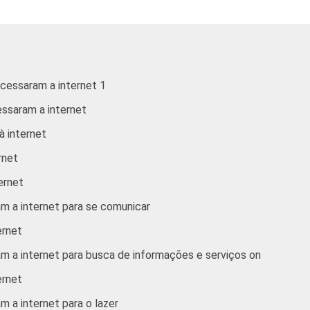
rior
55
68
8
15 anos
54
22
31
24 anos
56
34
31
acessaram a internet 1
essaram a internet
34 anos
48
48
26
à internet
44 anos
55
51
21
rnet
59 anos
58
55
8
ternet
am a internet para se comunicar
ou mais
64
56
12
ernet
1 SM
50
31
33
am a internet para busca de informações e serviços on
ernet
 2 SM
55
31
32
m a internet para o lazer