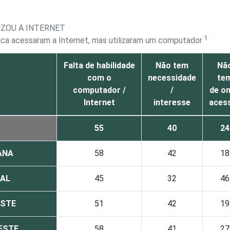
IZOU A INTERNET
1
nca acessaram a Internet, mas utilizaram um computador
Falta de habilidade
Não tem
Nã
com o
necessidade
te
computador /
/
de o
Internet
interesse
aces
55
40
24
ANA
58
42
18
AL
45
32
46
STE
51
42
19
ESTE
58
41
27