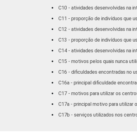
2 SM -
C10 - atividades desenvolvidas na in
3 SM -
C11 - proporção de indivíduos que us
C12 - atividades desenvolvidas na in
5 SM -
C13 - proporção de indivíduos que u
10 SM
C14 - atividades desenvolvidas na in
C15 - motivos pelos quais nunca utili
3
CLASSE SOCIAL
A
C16 - dificuldades encontradas no u
B
C16a - principal dificuldade encontr
C
C17 - motivos para utilizar os centr
C17a - principal motivo para utiliza
D
C17b - serviços utilizados nos cent
SITUAÇÃO DE
Trabal
EMPREGO