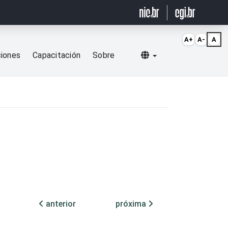
A+
A-
A
Selecionar idioma
ciones
Capacitación
Sobre
anterior
próxima