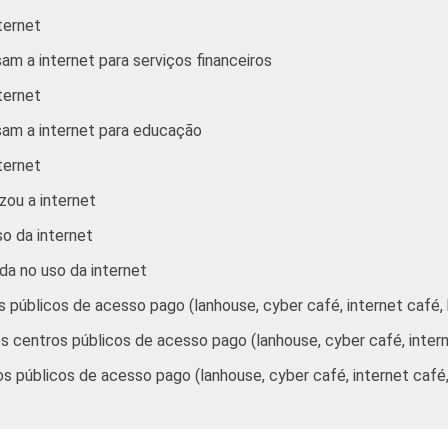
 3 SM
52
45
16
ternet
 5 SM
55
59
12
am a internet para serviços financeiros
ternet
 10 SM
58
68
4
sam a internet para educação
 ou +
53
83
9
ternet
zou a internet
64
65
13
so da internet
49
61
11
ada no uso da internet
56
39
24
os públicos de acesso pago (lanhouse, cyber café, internet café,
r os centros públicos de acesso pago (lanhouse, cyber café, inter
E
55
32
32
ros públicos de acesso pago (lanhouse, cyber café, internet caf
hador
55
47
20