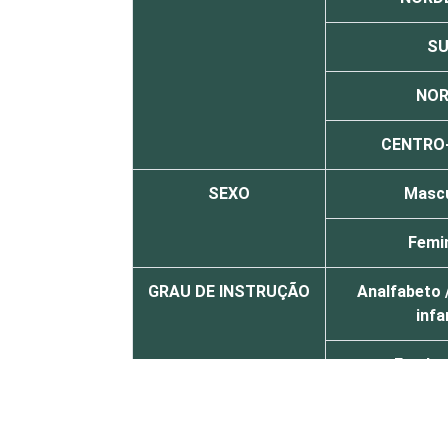
SU
NOR
CENTRO
SEXO
Mascu
Femi
GRAU DE INSTRUÇÃO
Analfabeto 
infa
Fundam
Méd