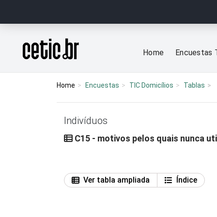
Ir para o conteúdo
Página inicial
Home
Encuestas 
Home
Encuestas
TIC Domicílios
Tablas
Indivíduos
C15 - motivos pelos quais nunca uti
Ver tabla ampliada
Índice