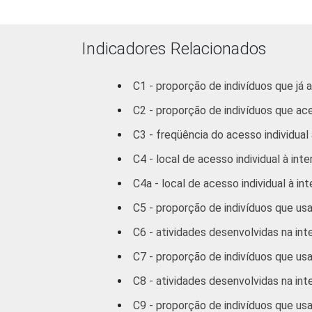
Supe
FAIXA ETÁRIA
De 10 a 
Indicadores Relacionados
De 16 a 
C1 - proporção de indivíduos que já 
C2 - proporção de indivíduos que ac
De 25 a 
C3 - freqüência do acesso individual 
De 35 a 
C4 - local de acesso individual à inte
De 45 a 
C4a - local de acesso individual à in
C5 - proporção de indivíduos que us
60 anos 
C6 - atividades desenvolvidas na int
RENDA FAMILIAR
Até 
C7 - proporção de indivíduos que us
C8 - atividades desenvolvidas na int
1 SM -
C9 - proporção de indivíduos que usa