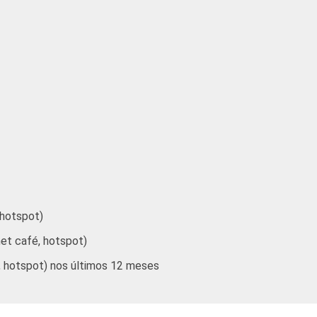
22
4
-
18
4
-
13
1
-
-
-
-
-
-
-
13
3
-
25
2
-
 hotspot)
net café, hotspot)
25
1
-
é, hotspot) nos últimos 12 meses
21
1
-