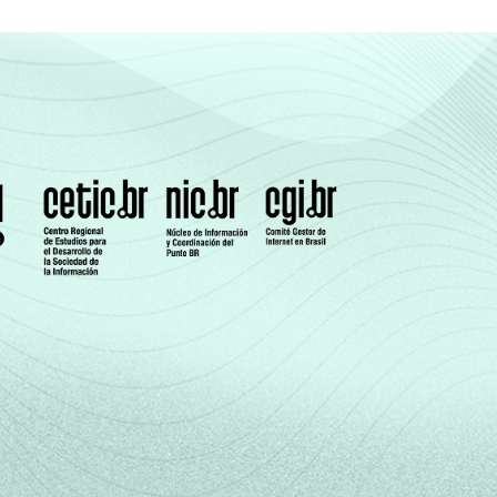
27
1
-
27
3
1
tas múltiplas.
e de uma série de utensílios domésticos,
a uma classe socioeconômica específica (A,