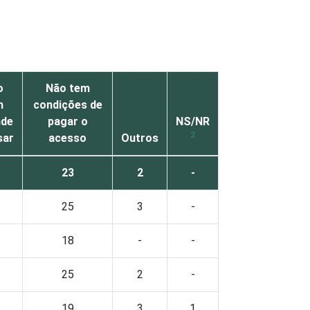
o
Não tem
m
condições de
nde
pagar o
NS/NR
2
sar
acesso
Outros
23
2
-
25
3
-
18
-
-
25
2
-
19
3
1