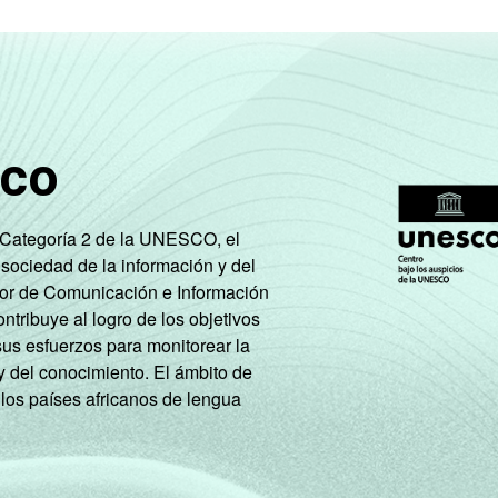
regado
54
61
21
a população
55
29
31
4
nte ativa
que nunca usaram a Internet, mas utilizaram computador. Respos
sco
 os estudantes, aposentados e as donas de casa.
ão leva em consideração a educação do chefe de família e a poss
e Categoría 2 de la UNESCO, el
ação. A soma dos pontos alcançados por domicílio é associada 
 sociedad de la información y del
tor de Comunicación e Información
tribuye al logro de los objetivos
sus esfuerzos para monitorear la
y del conocimiento. El ámbito de
 los países africanos de lengua