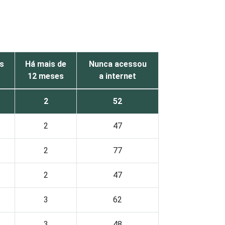
s
Há mais de
Nunca acessou
12 meses
a internet
2
52
2
47
2
77
2
47
3
62
3
48