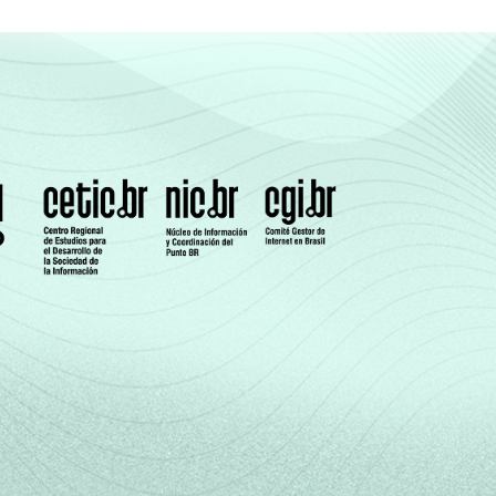
e de uma série de utensílios domésticos,
a uma classe socioeconômica específica (A,