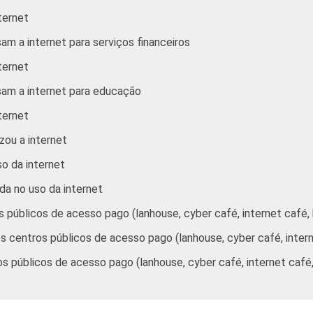
ternet
5 SM - 10 SM
76
79
am a internet para serviços financeiros
10 SM ou +
72
77
ternet
sam a internet para educação
A
84
88
ternet
B
73
77
zou a internet
C
42
48
so da internet
ada no uso da internet
DE
13
17
os públicos de acesso pago (lanhouse, cyber café, internet café,
Trabalhador
41
46
r os centros públicos de acesso pago (lanhouse, cyber café, inter
ros públicos de acesso pago (lanhouse, cyber café, internet caf
Desempregado
45
55
o integra a população
40
45
3