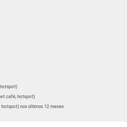
2
19
1
21
2
10
2
21
3
49
2
81
 hotspot)
3
51
net café, hotspot)
é, hotspot) nos últimos 12 meses
4
41
2
53