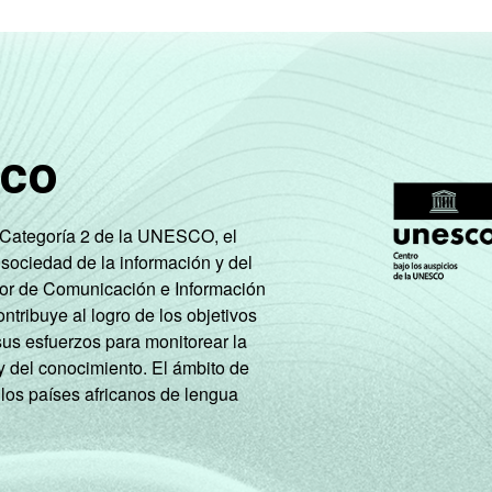
onomicamente ativa
s. Respostas estimuladas.
ão leva em consideração a educação do chefe de família e a poss
ação. A soma dos pontos alcançados por domicílio é associada 
sco
 os estudantes, aposentados e as donas de casa.
e Categoría 2 de la UNESCO, el
 sociedad de la información y del
tor de Comunicación e Información
tribuye al logro de los objetivos
sus esfuerzos para monitorear la
y del conocimiento. El ámbito de
 los países africanos de lengua