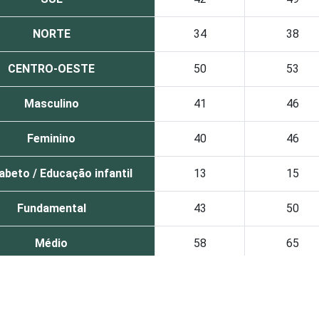
NORTE
34
38
CENTRO-OESTE
50
53
Masculino
41
46
Feminino
40
46
abeto / Educação infantil
13
15
Fundamental
43
50
Médio
58
65
Superior
81
86
De 10 a 15 anos
65
73