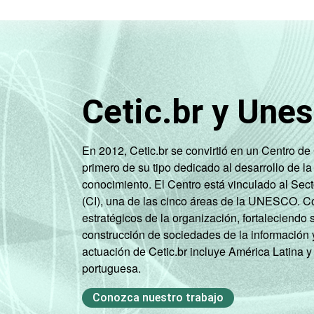
ec
1
Base ponderada: 23.107 entrevistado
2
O critério utilizado para classificaç
relacionando-os a um sistema de pontu
B, C, D, E).
Cetic.br y Une
3
Nesta categoria estão contabilizados
Fonte: NIC.br - set/nov 2010
En 2012, Cetic.br se convirtió en un Centro d
primero de su tipo dedicado al desarrollo de la
conocimiento. El Centro está vinculado al Sec
(CI), una de las cinco áreas de la UNESCO. Con
estratégicos de la organización, fortaleciendo 
construcción de sociedades de la información 
actuación de Cetic.br incluye América Latina y
portuguesa.
Conozca nuestro trabajo