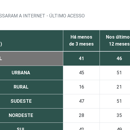
ESSARAM A INTERNET - ÚLTIMO ACESSO
Há menos
Nos último
)
de 3 meses
12 meses
L
41
46
URBANA
45
51
RURAL
16
21
SUDESTE
47
51
NORDESTE
28
35
SUL
42
49