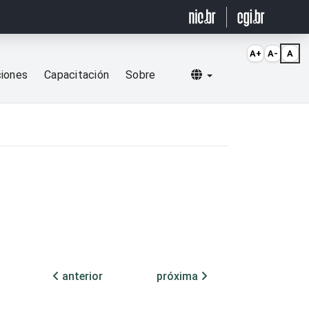
A+
A-
A
Selecionar idioma
ciones
Capacitación
Sobre
anterior
próxima