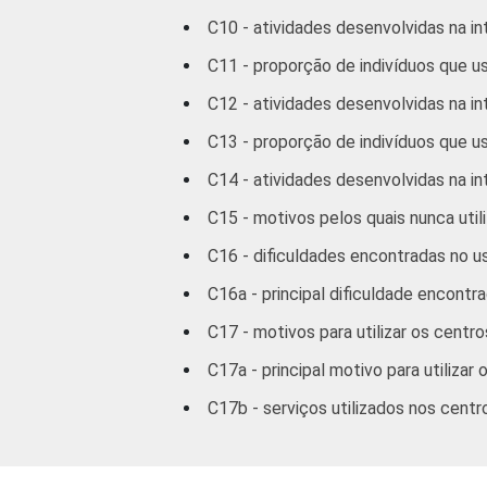
C10 - atividades desenvolvidas na in
C11 - proporção de indivíduos que us
C12 - atividades desenvolvidas na in
2
C13 - proporção de indivíduos que u
CLASSE SOCIAL
C14 - atividades desenvolvidas na in
C15 - motivos pelos quais nunca utili
C16 - dificuldades encontradas no u
C16a - principal dificuldade encontr
C17 - motivos para utilizar os centr
SITUAÇÃO DE EMPREGO
C17a - principal motivo para utiliza
C17b - serviços utilizados nos cent
Nã