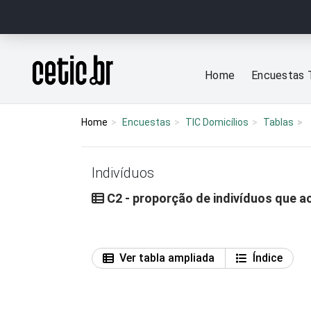
Ir para o conteúdo
Página inicial
Home
Encuestas 
Home
Encuestas
TIC Domicílios
Tablas
Indivíduos
C2 - proporção de indivíduos que a
Ver tabla ampliada
Índice