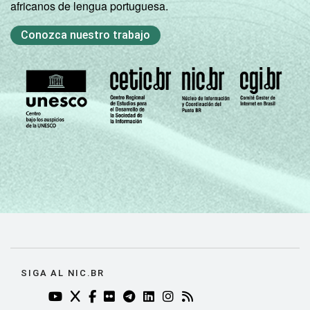
africanos de lengua portuguesa.
Conozca nuestro trabajo
SIGA AL NIC.BR
YOUTUBE DO NIC.BR (ABRE EM NOVA ABA)
TWITTER DO NIC.BR (ABRE EM NOVA ABA)
FACEBOOK DO NIC.BR (ABRE EM NOVA AB
FLICKR DO NIC.BR (ABRE EM NOVA AB
TELEGRAM DO NIC.BR (ABRE EM N
LINKEDIN DO NIC.BR (ABRE EM
INSTAGRAM DO NIC.BR (AB
RSS DO NIC.BR (ABRE 