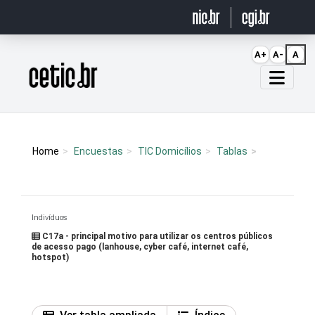
Ir para o conteúdo
A+
A-
A
Página inicial
Home
Encuestas
TIC Domicílios
Tablas
Indivíduos
C17a - principal motivo para utilizar os centros públicos
de acesso pago (lanhouse, cyber café, internet café,
hotspot)