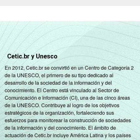
os centros públicos de acesso (
lanhouse
,
cyber
café, Internet café,
hotspot
).
Respostas múltiplas rodiziadas e
estimuladas.
2
O critério utilizado para classificação leva
em consideração a educação do chefe de
família e a posse de uma série de utensílios
Cetic.br y Unesco
domésticos, relacionando-os a um sistema
de pontuação. A soma dos pontos
En 2012, Cetic.br se convirtió en un Centro de Categoría 2
alcançados por domicílio é associada a uma
de la UNESCO, el primero de su tipo dedicado al
classe socioeconômica específica (A, B, C, D,
desarrollo de la sociedad de la información y del
E).
conocimiento. El Centro está vinculado al Sector de
3
Nesta categoria estão contabilizados os
Comunicación e Información (CI), una de las cinco áreas
estudantes, aposentados e as donas de
de la UNESCO. Contribuye al logro de los objetivos
casa.
estratégicos de la organización, fortaleciendo sus
Fonte: NIC.br - set/nov 2010
esfuerzos para monitorear la construcción de sociedades
de la información y del conocimiento. El ámbito de
actuación de Cetic.br incluye América Latina y los países