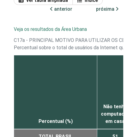
Ver tabla ampliada
Índice
anterior
próxima
Veja os resultados da Área Urbana
C17a - PRINCIPAL MOTIVO PARA UTILIZAR OS CENTR
Percentual sobre o total de usuários da Internet que in
Não tenho
computador
Percentual (%)
em casa
TOTAL BRASIL
51