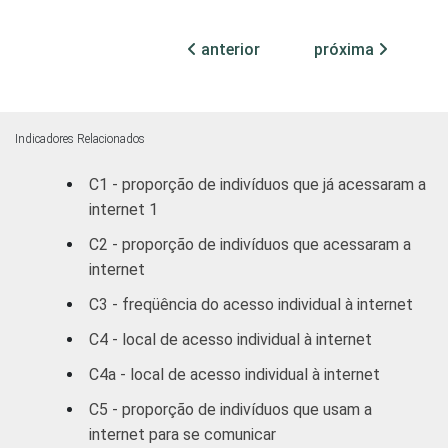
GRAU DE
Analfabeto /
anterior
próxima
56
INSTRUÇÃO
Educação infantil
Fundamental
52
Indicadores Relacionados
Médio
52
C1 - proporção de indivíduos que já acessaram a
internet 1
Superior
43
C2 - proporção de indivíduos que acessaram a
FAIXA
De 10 a 15 anos
47
internet
ETÁRIA
C3 - freqüência do acesso individual à internet
De 16 a 24 anos
54
C4 - local de acesso individual à internet
De 25 a 34 anos
51
C4a - local de acesso individual à internet
De 35 a 44 anos
56
C5 - proporção de indivíduos que usam a
internet para se comunicar