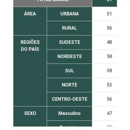
ÁREA
URBANA
51
RURAL
56
REGIÕES
SUDESTE
48
DO PAÍS
NORDESTE
58
SUL
38
NORTE
53
CENTRO-OESTE
56
SEXO
Masculino
47
Feminino
55