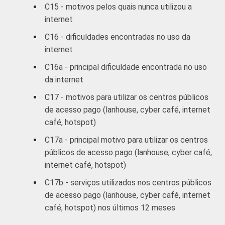
B
40
C15 - motivos pelos quais nunca utilizou a
internet
C
50
C16 - dificuldades encontradas no uso da
internet
DE
64
C16a - principal dificuldade encontrada no uso
SITUAÇÃO
Trabalhador
50
da internet
DE
C17 - motivos para utilizar os centros públicos
EMPREGO
Desempregado
63
de acesso pago (lanhouse, cyber café, internet
café, hotspot)
Não integra a
população
C17a - principal motivo para utilizar os centros
52
economicamente
públicos de acesso pago (lanhouse, cyber café,
3
ativa
internet café, hotspot)
C17b - serviços utilizados nos centros públicos
1
Base ponderada: 2.425 entrevistados que
de acesso pago (lanhouse, cyber café, internet
usaram a Internet nos últimos três meses
café, hotspot) nos últimos 12 meses
(amostra principal +
oversample
de usuários
da Internet) e que utilizam com frequência