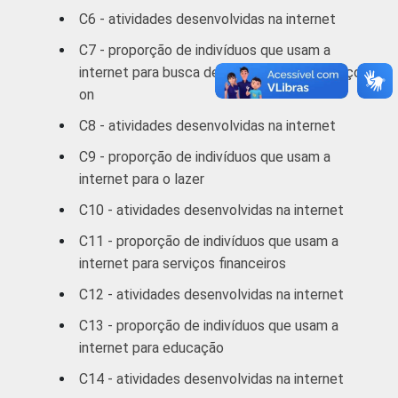
De 45 a 59 anos
50
C6 - atividades desenvolvidas na internet
C7 - proporção de indivíduos que usam a
60 anos ou mais
36
internet para busca de informações e serviços
RENDA
on
Até 1 SM
63
FAMILIAR
C8 - atividades desenvolvidas na internet
1 SM - 2 SM
54
C9 - proporção de indivíduos que usam a
internet para o lazer
2 SM - 3 SM
47
C10 - atividades desenvolvidas na internet
3 SM - 5 SM
42
C11 - proporção de indivíduos que usam a
internet para serviços financeiros
5 SM - 10 SM
39
C12 - atividades desenvolvidas na internet
10 SM ou +
33
C13 - proporção de indivíduos que usam a
internet para educação
CLASSE
A
25
2
SOCIAL
C14 - atividades desenvolvidas na internet