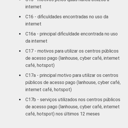
DE
internet
EMPREGO
Desempregado
83
17
C16 - dificuldades encontradas no uso da
internet
Não integra a
população
C16a - principal dificuldade encontrada no uso
89
11
economicamente
da internet
3
ativa
C17 - motivos para utilizar os centros públicos
de acesso pago (lanhouse, cyber café, internet
1
Base ponderada: 9.932 entrevistados que
café, hotspot)
usaram a Internet nos últimos três meses
(amostra principal +
oversample
de usuários
C17a - principal motivo para utilizar os centros
de Internet).
públicos de acesso pago (lanhouse, cyber café,
2
O critério utilizado para classificação leva
internet café, hotspot)
em consideração a educação do chefe de
C17b - serviços utilizados nos centros públicos
família e a posse de uma série de utensílios
de acesso pago (lanhouse, cyber café, internet
domésticos, relacionando-os a um sistema
café, hotspot) nos últimos 12 meses
de pontuação. A soma dos pontos
alcançados por domicílio é associada a uma