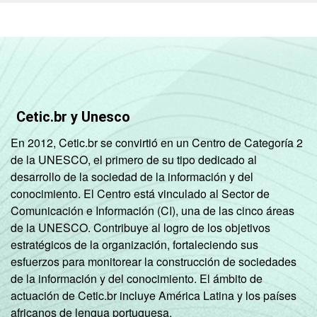
classe socioeconômica específica (A, B, C, D,
E).
3
Nesta categoria estão contabilizados os
estudantes, aposentados e as donas de
casa.
Fonte: NIC.br - set/nov 2010
Cetic.br y Unesco
En 2012, Cetic.br se convirtió en un Centro de Categoría 2
de la UNESCO, el primero de su tipo dedicado al
desarrollo de la sociedad de la información y del
conocimiento. El Centro está vinculado al Sector de
Comunicación e Información (CI), una de las cinco áreas
de la UNESCO. Contribuye al logro de los objetivos
estratégicos de la organización, fortaleciendo sus
esfuerzos para monitorear la construcción de sociedades
de la información y del conocimiento. El ámbito de
actuación de Cetic.br incluye América Latina y los países
africanos de lengua portuguesa.