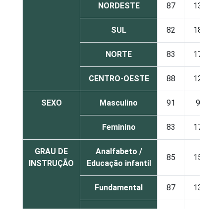
NORDESTE
87
13
SUL
82
18
NORTE
83
17
CENTRO-OESTE
88
12
SEXO
Masculino
91
9
Feminino
83
17
GRAU DE
Analfabeto /
85
15
INSTRUÇÃO
Educação infantil
Fundamental
87
13
Médio
85
15