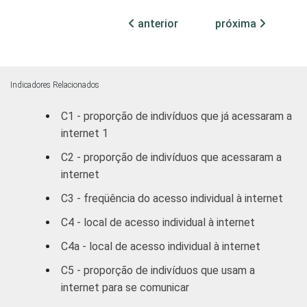
Superior
91
9
anterior
próxima
FAIXA
De 10 a 15 anos
92
8
ETÁRIA
Indicadores Relacionados
De 16 a 24 anos
91
9
C1 - proporção de indivíduos que já acessaram a
De 25 a 34 anos
86
14
internet 1
De 35 a 44 anos
81
19
C2 - proporção de indivíduos que acessaram a
internet
De 45 a 59 anos
80
20
C3 - freqüência do acesso individual à internet
De 60 anos ou
77
23
C4 - local de acesso individual à internet
mais
C4a - local de acesso individual à internet
C5 - proporção de indivíduos que usam a
RENDA
Até 1 SM
79
21
FAMILIAR
internet para se comunicar
1 SM - 2 SM
84
16