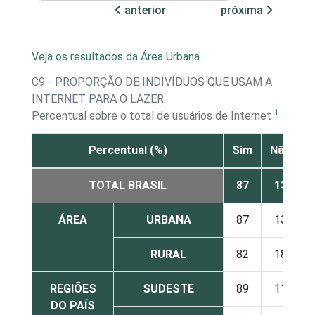
anterior
próxima
Veja os resultados da Área Urbana
C9 - PROPORÇÃO DE INDIVÍDUOS QUE USAM A
INTERNET PARA O LAZER
1
Percentual sobre o total de usuários de Internet
Percentual (%)
Sim
Não
TOTAL BRASIL
87
13
ÁREA
URBANA
87
13
RURAL
82
18
REGIÕES
SUDESTE
89
11
DO PAÍS