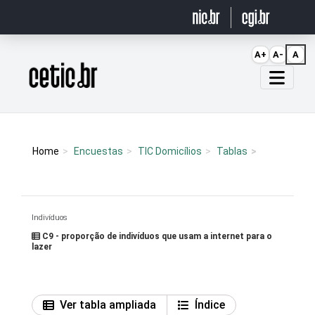
Ir para o conteúdo
A+
A-
A
Página inicial
Home
Encuestas
TIC Domicílios
Tablas
Indivíduos
C9 - proporção de indivíduos que usam a internet para o
lazer
Ver tabla ampliada
Índice