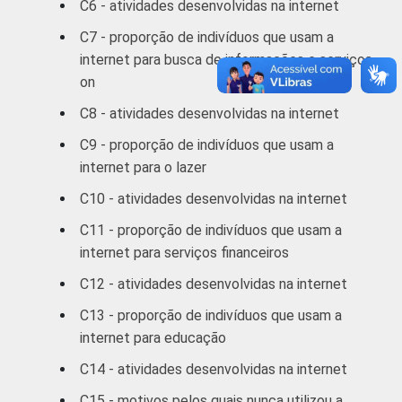
C6 - atividades desenvolvidas na internet
C7 - proporção de indivíduos que usam a
2 SM - 3 SM
89
11
internet para busca de informações e serviços
on
3 SM - 5 SM
87
13
C8 - atividades desenvolvidas na internet
5 SM - 10 SM
91
9
C9 - proporção de indivíduos que usam a
internet para o lazer
10 SM ou +
90
10
C10 - atividades desenvolvidas na internet
CLASSE
A
85
15
C11 - proporção de indivíduos que usam a
2
SOCIAL
internet para serviços financeiros
B
90
10
C12 - atividades desenvolvidas na internet
C
86
14
C13 - proporção de indivíduos que usam a
internet para educação
DE
80
20
C14 - atividades desenvolvidas na internet
SITUAÇÃO
Trabalhador
86
14
C15 - motivos pelos quais nunca utilizou a