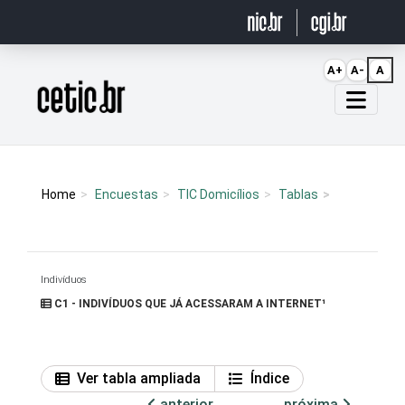
Ir para o conteúdo
A+
A-
A
Página inicial
Home
Encuestas
TIC Domicílios
Tablas
Indivíduos
C1 - INDIVÍDUOS QUE JÁ ACESSARAM A INTERNET¹
Ver tabla ampliada
Índice
anterior
próxima