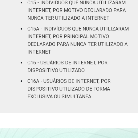
C15 - INDIVÍDUOS QUE NUNCA UTILIZARAM
INTERNET, POR MOTIVO DECLARADO PARA
Mais de 5 SM até 10
99
1
NUNCA TER UTILIZADO A INTERNET
SM
C15A - INDIVÍDUOS QUE NUNCA UTILIZARAM
Mais de 10 SM
99
1
INTERNET, POR PRINCIPAL MOTIVO
DECLARADO PARA NUNCA TER UTILIZADO A
Não tem renda
77
23
INTERNET
C16 - USUÁRIOS DE INTERNET, POR
Não sabe
79
21
DISPOSITIVO UTILIZADO
Não respondeu
97
3
C16A - USUÁRIOS DE INTERNET, POR
DISPOSITIVO UTILIZADO DE FORMA
CLASSE
A
98
2
EXCLUSIVA OU SIMULTÂNEA
SOCIAL
B
99
1
C
90
10