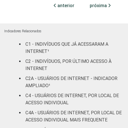
Amarela
84
16
anterior
próxima
Indígena
87
13
Não respondeu
68
32
Indicadores Relacionados
GRAU DE
Analfabeto/Educação
C1 - INDIVÍDUOS QUE JÁ ACESSARAM A
28
72
INSTRUÇÃO
Infantil
INTERNET¹
C2 - INDIVÍDUOS, POR ÚLTIMO ACESSO À
Fundamental
79
21
INTERNET
Médio
95
5
C2A - USUÁRIOS DE INTERNET - INDICADOR
AMPLIADO¹
Superior
100
0
C4 - USUÁRIOS DE INTERNET, POR LOCAL DE
ACESSO INDIVIDUAL
FAIXA
De 10 a 15 anos
98
2
ETÁRIA
C4A - USUÁRIOS DE INTERNET, POR LOCAL DE
De 16 a 24 anos
98
2
ACESSO INDIVIDUAL MAIS FREQUENTE