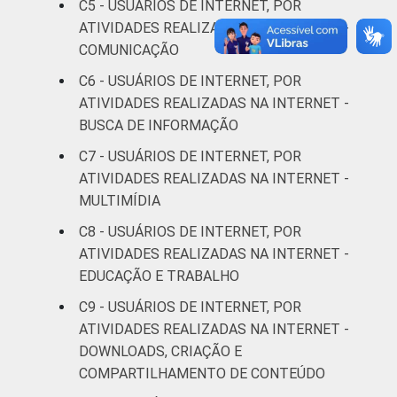
C5 - USUÁRIOS DE INTERNET, POR
De 25 a 34 anos
97
3
ATIVIDADES REALIZADAS NA INTERNET -
COMUNICAÇÃO
De 35 a 44 anos
92
8
C6 - USUÁRIOS DE INTERNET, POR
ATIVIDADES REALIZADAS NA INTERNET -
De 45 a 59 anos
87
13
BUSCA DE INFORMAÇÃO
De 60 anos ou mais
57
43
C7 - USUÁRIOS DE INTERNET, POR
ATIVIDADES REALIZADAS NA INTERNET -
RENDA
Até 1 SM
76
24
MULTIMÍDIA
FAMILIAR
C8 - USUÁRIOS DE INTERNET, POR
Mais de 1 SM até 2
84
16
ATIVIDADES REALIZADAS NA INTERNET -
SM
EDUCAÇÃO E TRABALHO
Mais de 2 SM até 3
C9 - USUÁRIOS DE INTERNET, POR
93
7
SM
ATIVIDADES REALIZADAS NA INTERNET -
DOWNLOADS, CRIAÇÃO E
Mais de 3 SM até 5
COMPARTILHAMENTO DE CONTEÚDO
97
3
SM