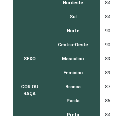
Nordeste
84
16
Sul
84
16
Norte
90
10
Centro-Oeste
90
10
SEXO
Masculino
83
17
Feminino
89
11
COR OU
Branca
87
13
RAÇA
Parda
86
14
Preta
84
16