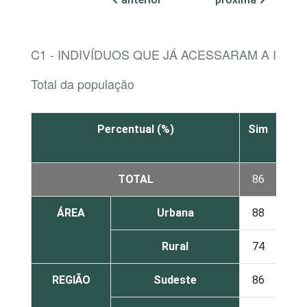
C1 - INDIVÍDUOS QUE JÁ ACESSARAM A INTE
Total da população
Percentual (%)
Sim
Não
TOTAL
86
14
ÁREA
Urbana
88
12
Rural
74
26
REGIÃO
Sudeste
86
14