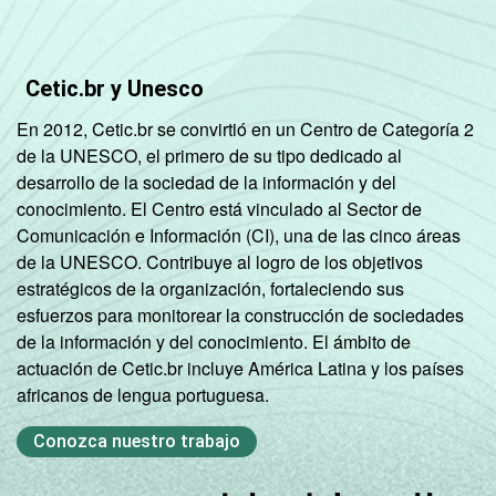
DE
72
28
CONDIÇÃO
Na força de trabalho
91
9
DE
Cetic.br y Unesco
ATIVIDADE
Fora da força de
80
20
En 2012, Cetic.br se convirtió en un Centro de Categoría 2
trabalho
de la UNESCO, el primero de su tipo dedicado al
desarrollo de la sociedad de la información y del
Fonte: CGI.br/NIC.br, Centro Regional de
conocimiento. El Centro está vinculado al Sector de
Estudos para o Desenvolvimento da
Comunicación e Información (CI), una de las cinco áreas
Sociedade da Informação (Cetic.br),
de la UNESCO. Contribuye al logro de los objetivos
Pesquisa sobre o uso das tecnologias de
estratégicos de la organización, fortaleciendo sus
informação e comunicação nos domicílios
esfuerzos para monitorear la construcción de sociedades
brasileiros - TIC Domicílios 2020 (Edição
de la información y del conocimiento. El ámbito de
COVID-19 - Metodologia adaptada).
actuación de Cetic.br incluye América Latina y los países
¹ Indivíduos que informaram ter acessado a
africanos de lengua portuguesa.
Internet pelo menos uma vez na vida, de
qualquer lugar.
Conozca nuestro trabajo