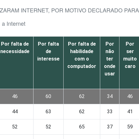
LIZARAM INTERNET, POR MOTIVO DECLARADO PARA
a Internet
Por falta de
Por falta
Por falta de
Por
Por
necessidade
de
habilidade
não
ser
interesse
com o
ter
muito
computador
onde
caro
usar
46
60
62
34
46
44
63
62
33
41
52
52
65
37
59