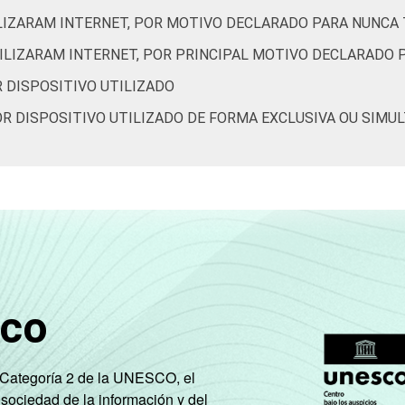
28
6
43
48
45
ILIZARAM INTERNET, POR MOTIVO DECLARADO PARA NUNCA 
TILIZARAM INTERNET, POR PRINCIPAL MOTIVO DECLARADO 
91
64
86
84
93
R DISPOSITIVO UTILIZADO
55
54
68
44
81
POR DISPOSITIVO UTILIZADO DE FORMA EXCLUSIVA OU SIMU
57
48
70
39
59
38
68
59
26
33
49
58
61
35
52
46
56
66
36
35
sco
35
59
67
28
29
e Categoría 2 de la UNESCO, el
 sociedad de la información y del