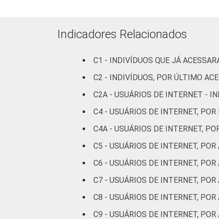
Preta
Amarela
Indicadores Relacionados
Indígena
C1 - INDIVÍDUOS QUE JÁ ACESSA
Não respondeu
C2 - INDIVÍDUOS, POR ÚLTIMO AC
C2A - USUÁRIOS DE INTERNET - 
GRAU DE
Analfabeto/Educação
INSTRUÇÃO
Infantil
C4 - USUÁRIOS DE INTERNET, POR
C4A - USUÁRIOS DE INTERNET, P
Fundamental
C5 - USUÁRIOS DE INTERNET, PO
Médio
C6 - USUÁRIOS DE INTERNET, PO
C7 - USUÁRIOS DE INTERNET, POR
Superior
C8 - USUÁRIOS DE INTERNET, PO
FAIXA
De 10 a 15 anos
C9 - USUÁRIOS DE INTERNET, P
ETÁRIA