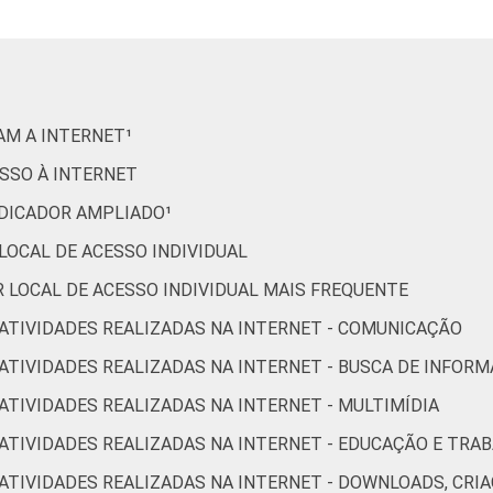
48
47
69
24
44
61
55
86
46
80
73
60
64
29
47
RAM A INTERNET¹
30
28
43
12
41
ESSO À INTERNET
INDICADOR AMPLIADO¹
44
50
62
39
45
 LOCAL DE ACESSO INDIVIDUAL
OR LOCAL DE ACESSO INDIVIDUAL MAIS FREQUENTE
46
65
64
31
46
R ATIVIDADES REALIZADAS NA INTERNET - COMUNICAÇÃO
50
59
53
36
45
R ATIVIDADES REALIZADAS NA INTERNET - BUSCA DE INFOR
 ATIVIDADES REALIZADAS NA INTERNET - MULTIMÍDIA
70
100
91
44
54
R ATIVIDADES REALIZADAS NA INTERNET - EDUCAÇÃO E TRA
94
14
64
73
92
OR ATIVIDADES REALIZADAS NA INTERNET - DOWNLOADS, C