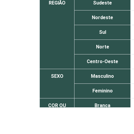
REGIÃO
Sudeste
Nordeste
Sul
Norte
Centro-Oeste
SEXO
Masculino
Feminino
COR OU
Branca
RAÇA
Parda