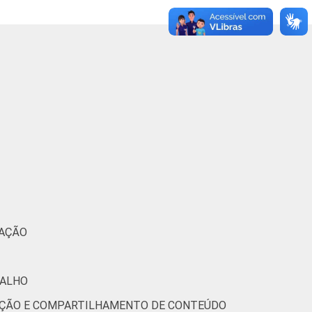
33
40
22
100
76
55
43
100
37
33
21
100
25
16
26
100
40
39
25
100
39
41
23
100
67
44
25
100
MAÇÃO
74
74
44
100
BALHO
50
58
37
100
RIAÇÃO E COMPARTILHAMENTO DE CONTEÚDO