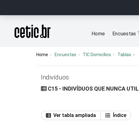
Ir para o conteúdo
Página inicial
Home
Encuestas 
Home
Encuestas
TIC Domicílios
Tablas
Indivíduos
C15 - INDIVÍDUOS QUE NUNCA UTI
Ver tabla ampliada
Índice