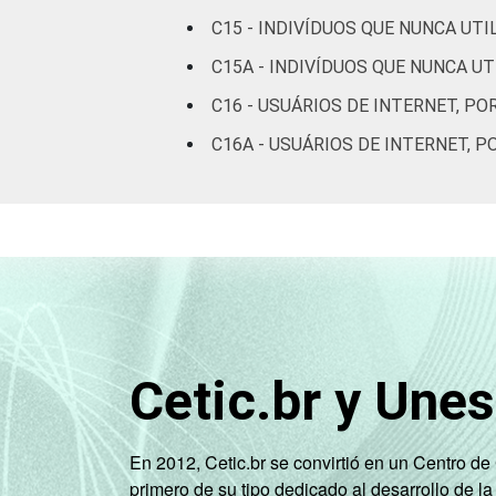
De 16 a 24 anos
C15 - INDIVÍDUOS QUE NUNCA UT
C15A - INDIVÍDUOS QUE NUNCA U
De 25 a 34 anos
C16 - USUÁRIOS DE INTERNET, PO
De 35 a 44 anos
C16A - USUÁRIOS DE INTERNET, 
De 45 a 59 anos
De 60 anos ou mais
RENDA
Até 1 SM
FAMILIAR
Mais de 1 SM até 2
SM
Cetic.br y Une
Mais de 2 SM até 3
SM
En 2012, Cetic.br se convirtió en un Centro d
primero de su tipo dedicado al desarrollo de la