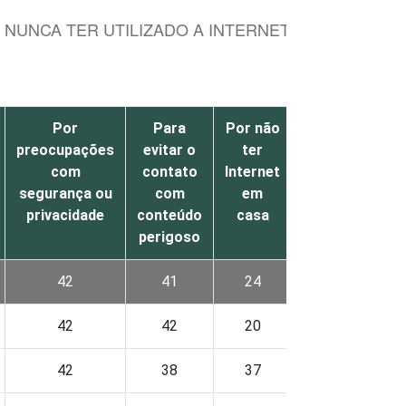
 NUNCA TER UTILIZADO A INTERNET
Por
Para
Por não
Por
preocupações
evitar o
ter
outro
com
contato
Internet
motivo
segurança ou
com
em
privacidade
conteúdo
casa
perigoso
42
41
24
100
42
42
20
100
42
38
37
100