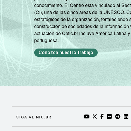
Mais de 3 SM até 5
conocimiento. El Centro está vinculado al Sec
SM
(CI), una de las cinco áreas de la UNESCO. Con
estratégicos de la organización, fortaleciendo 
Mais de 5 SM até 10
construcción de sociedades de la información 
SM
actuación de Cetic.br incluye América Latina y
portuguesa.
Mais de 10 SM
Conozca nuestro trabajo
Não tem renda
Não sabe
Não respondeu
CLASSE
A
SOCIAL
YOUTUBE DO NIC.BR
TWITTER DO NIC
FACEBOOK DO
FLICKR DO
TELEGR
LI
SIGA AL NIC.BR
B