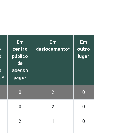
Em
Em
Em
o
centro
deslocamento⁴
outro
o
público
lugar
de
o
acesso
o²
pago³
0
2
0
0
2
0
2
1
0