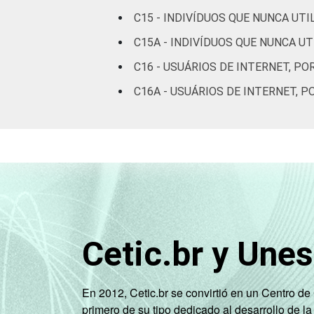
De 16 a 24 anos
C15 - INDIVÍDUOS QUE NUNCA UT
C15A - INDIVÍDUOS QUE NUNCA U
De 25 a 34 anos
C16 - USUÁRIOS DE INTERNET, PO
De 35 a 44 anos
C16A - USUÁRIOS DE INTERNET, 
De 45 a 59 anos
De 60 anos ou mais
RENDA
Até 1 SM
FAMILIAR
Mais de 1 SM até 2
SM
Cetic.br y Une
Mais de 2 SM até 3
SM
En 2012, Cetic.br se convirtió en un Centro d
primero de su tipo dedicado al desarrollo de la