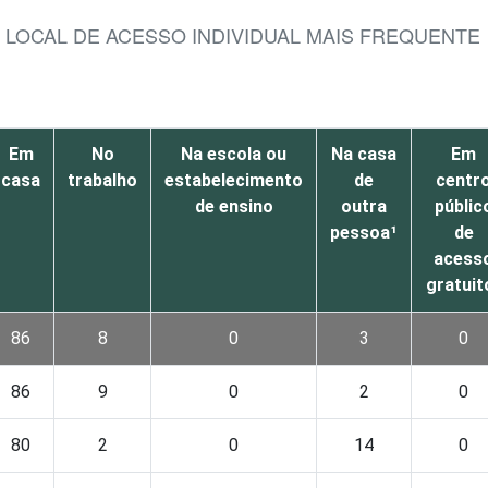
R LOCAL DE ACESSO INDIVIDUAL MAIS FREQUENTE
Em
No
Na escola ou
Na casa
Em
casa
trabalho
estabelecimento
de
centr
de ensino
outra
públic
pessoa¹
de
acess
gratuit
86
8
0
3
0
86
9
0
2
0
80
2
0
14
0