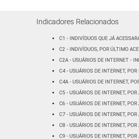
Preta
Amarela
Indicadores Relacionados
Indígena
C1 - INDIVÍDUOS QUE JÁ ACESSA
Não respondeu
C2 - INDIVÍDUOS, POR ÚLTIMO AC
C2A - USUÁRIOS DE INTERNET - 
GRAU DE
Analfabeto/Educação
INSTRUÇÃO
Infantil
C4 - USUÁRIOS DE INTERNET, POR
C4A - USUÁRIOS DE INTERNET, P
Fundamental
C5 - USUÁRIOS DE INTERNET, PO
Médio
C6 - USUÁRIOS DE INTERNET, PO
C7 - USUÁRIOS DE INTERNET, POR
Superior
C8 - USUÁRIOS DE INTERNET, PO
FAIXA
De 10 a 15 anos
C9 - USUÁRIOS DE INTERNET, P
ETÁRIA