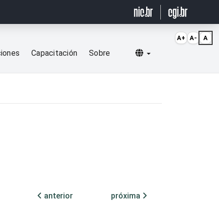
A+
A-
A
Selecionar idioma
ciones
Capacitación
Sobre
anterior
próxima