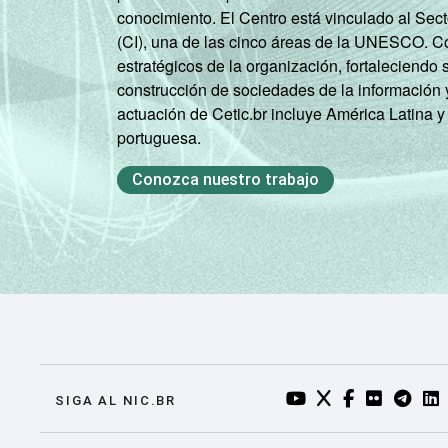
Mais de 3 SM até 5
conocimiento. El Centro está vinculado al Sec
SM
(CI), una de las cinco áreas de la UNESCO. Con
estratégicos de la organización, fortaleciendo 
Mais de 5 SM até 10
construcción de sociedades de la información 
SM
actuación de Cetic.br incluye América Latina y
portuguesa.
Mais de 10 SM
Conozca nuestro trabajo
Não tem renda
Não sabe
Não respondeu
CLASSE
A
SOCIAL
YOUTUBE DO NIC.BR
TWITTER DO NIC
FACEBOOK DO
FLICKR DO
TELEGR
LI
SIGA AL NIC.BR
B