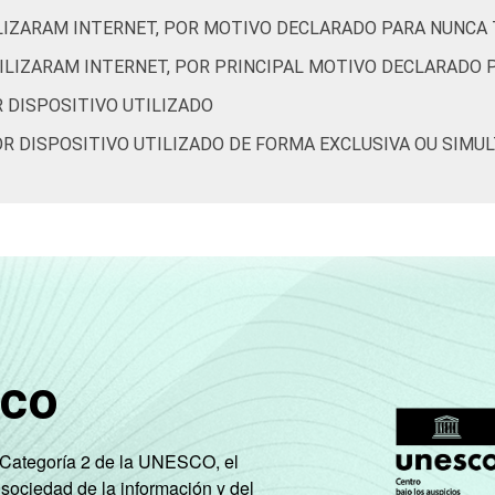
88
4
0
4
0
ILIZARAM INTERNET, POR MOTIVO DECLARADO PARA NUNCA 
TILIZARAM INTERNET, POR PRINCIPAL MOTIVO DECLARADO 
81
11
0
3
0
R DISPOSITIVO UTILIZADO
83
12
0
3
0
POR DISPOSITIVO UTILIZADO DE FORMA EXCLUSIVA OU SIMU
85
10
0
2
0
88
7
0
3
0
86
3
0
7
0
86
8
0
4
0
sco
88
8
0
1
0
e Categoría 2 de la UNESCO, el
 sociedad de la información y del