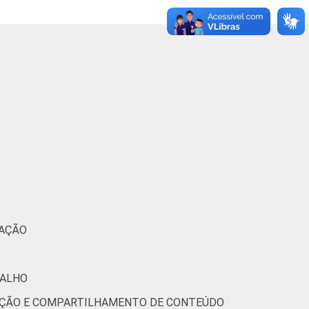
0
2
0
0
1
0
0
0
0
0
0
0
0
0
0
1
1
0
0
3
0
MAÇÃO
0
2
0
BALHO
0
1
0
RIAÇÃO E COMPARTILHAMENTO DE CONTEÚDO