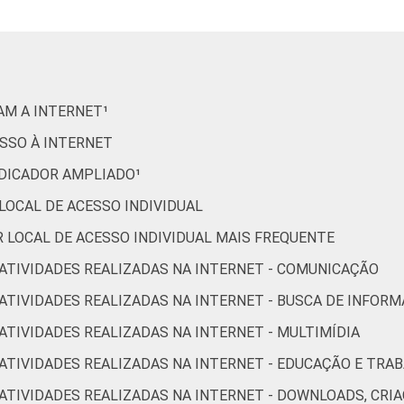
88
6
0
4
0
93
5
0
1
0
96
2
0
3
0
RAM A INTERNET¹
82
0
0
18
0
ESSO À INTERNET
INDICADOR AMPLIADO¹
92
1
0
7
0
 LOCAL DE ACESSO INDIVIDUAL
OR LOCAL DE ACESSO INDIVIDUAL MAIS FREQUENTE
89
4
0
5
0
R ATIVIDADES REALIZADAS NA INTERNET - COMUNICAÇÃO
86
7
0
3
0
R ATIVIDADES REALIZADAS NA INTERNET - BUSCA DE INFOR
 ATIVIDADES REALIZADAS NA INTERNET - MULTIMÍDIA
81
16
0
1
0
R ATIVIDADES REALIZADAS NA INTERNET - EDUCAÇÃO E TRA
93
0
0
7
0
OR ATIVIDADES REALIZADAS NA INTERNET - DOWNLOADS, C