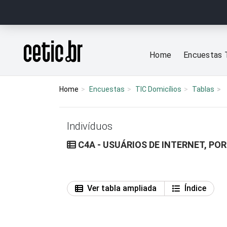
Ir para o conteúdo
Página inicial
Home
Encuestas 
Home
Encuestas
TIC Domicílios
Tablas
Indivíduos
C4A - USUÁRIOS DE INTERNET, PO
Ver tabla ampliada
Índice