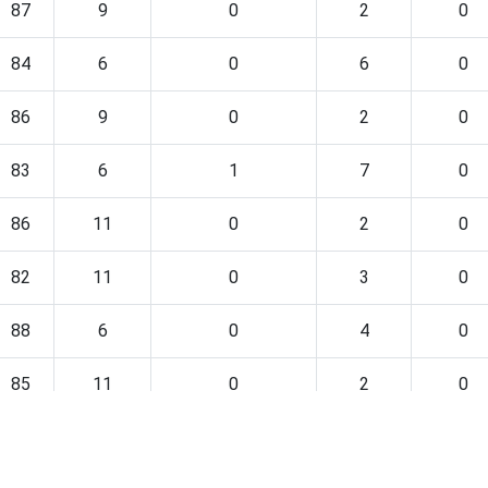
87
9
0
2
0
84
6
0
6
0
86
9
0
2
0
83
6
1
7
0
86
11
0
2
0
82
11
0
3
0
88
6
0
4
0
85
11
0
2
0
86
7
0
4
0