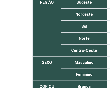
REGIÃO
Sudeste
Nordeste
Sul
Norte
Centro-Oeste
SEXO
Masculino
Feminino
COR OU
Branca
RAÇA
Parda