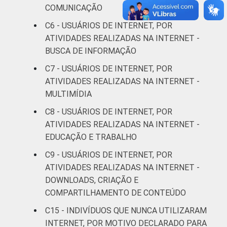
COMUNICAÇÃO
De 25 a 34 anos
51
C6 - USUÁRIOS DE INTERNET, POR
ATIVIDADES REALIZADAS NA INTERNET -
De 35 a 44 anos
46
BUSCA DE INFORMAÇÃO
De 45 a 59 anos
39
C7 - USUÁRIOS DE INTERNET, POR
ATIVIDADES REALIZADAS NA INTERNET -
De 60 anos ou mais
36
MULTIMÍDIA
C8 - USUÁRIOS DE INTERNET, POR
RENDA
Até 1 SM
16
ATIVIDADES REALIZADAS NA INTERNET -
FAMILIAR
EDUCAÇÃO E TRABALHO
Mais de 1 SM até 2
31
SM
C9 - USUÁRIOS DE INTERNET, POR
ATIVIDADES REALIZADAS NA INTERNET -
Mais de 2 SM até 3
DOWNLOADS, CRIAÇÃO E
56
SM
COMPARTILHAMENTO DE CONTEÚDO
C15 - INDIVÍDUOS QUE NUNCA UTILIZARAM
Mais de 3 SM até 5
66
INTERNET, POR MOTIVO DECLARADO PARA
SM