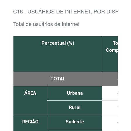
C16 - USUÁRIOS DE INTERNET, POR DISPOSIT
Total de usuários de Internet
Percentual (%)
Total -
Computado
TOTAL
42
ÁREA
Urbana
46
Rural
16
REGIÃO
Sudeste
48