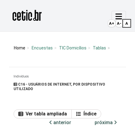
Ir para o conteúdo
Página inicial
A+
A-
A
Home
Encuestas
TIC Domicílios
Tablas
Indivíduos
C16 - USUÁRIOS DE INTERNET, POR DISPOSITIVO
UTILIZADO
Ver tabla ampliada
Índice
anterior
próxima