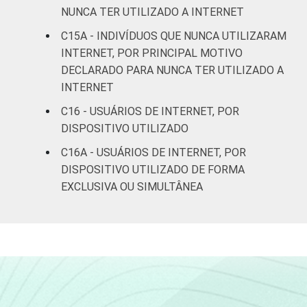
NUNCA TER UTILIZADO A INTERNET
Mais de 5 SM até 10
C15A - INDIVÍDUOS QUE NUNCA UTILIZARAM
79
SM
INTERNET, POR PRINCIPAL MOTIVO
DECLARADO PARA NUNCA TER UTILIZADO A
Mais de 10 SM
90
INTERNET
C16 - USUÁRIOS DE INTERNET, POR
Não tem renda
10
DISPOSITIVO UTILIZADO
Não sabe
36
C16A - USUÁRIOS DE INTERNET, POR
DISPOSITIVO UTILIZADO DE FORMA
Não respondeu
48
EXCLUSIVA OU SIMULTÂNEA
CLASSE
A
89
SOCIAL
B
75
C
41