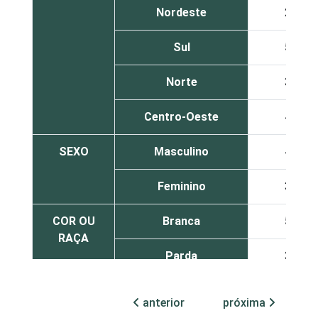
Nordeste
28
Sul
52
Norte
35
Centro-Oeste
47
SEXO
Masculino
47
Feminino
38
COR OU
Branca
52
RAÇA
Parda
35
Preta
40
anterior
próxima