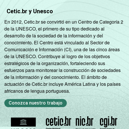
DE
10
Cetic.br y Unesco
CONDIÇÃO
Na força de trabalho
49
En 2012, Cetic.br se convirtió en un Centro de Categoría 2
DE
de la UNESCO, el primero de su tipo dedicado al
ATIVIDADE
Fora da força de
desarrollo de la sociedad de la información y del
33
trabalho
conocimiento. El Centro está vinculado al Sector de
Comunicación e Información (CI), una de las cinco áreas
Fonte: CGI.br/NIC.br, Centro Regional de
de la UNESCO. Contribuye al logro de los objetivos
Estudos para o Desenvolvimento da
estratégicos de la organización, fortaleciendo sus
Sociedade da Informação (Cetic.br),
esfuerzos para monitorear la construcción de sociedades
Pesquisa sobre o uso das tecnologias de
de la información y del conocimiento. El ámbito de
informação e comunicação nos domicílios
actuación de Cetic.br incluye América Latina y los países
brasileiros - TIC Domicílios 2020 (Edição
africanos de lengua portuguesa.
COVID-19 - Metodologia adaptada).
Conozca nuestro trabajo