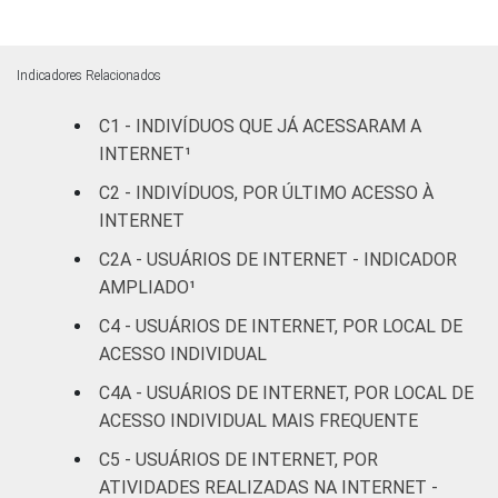
Amarela
30
Indígena
38
Indicadores Relacionados
Não respondeu
24
C1 - INDIVÍDUOS QUE JÁ ACESSARAM A
INTERNET¹
GRAU DE
Analfabeto/Educação
7
C2 - INDIVÍDUOS, POR ÚLTIMO ACESSO À
INSTRUÇÃO
Infantil
INTERNET
Fundamental
18
C2A - USUÁRIOS DE INTERNET - INDICADOR
AMPLIADO¹
Médio
38
C4 - USUÁRIOS DE INTERNET, POR LOCAL DE
ACESSO INDIVIDUAL
Superior
85
C4A - USUÁRIOS DE INTERNET, POR LOCAL DE
FAIXA
De 10 a 15 anos
29
ACESSO INDIVIDUAL MAIS FREQUENTE
ETÁRIA
C5 - USUÁRIOS DE INTERNET, POR
De 16 a 24 anos
47
ATIVIDADES REALIZADAS NA INTERNET -