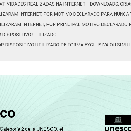
OR ATIVIDADES REALIZADAS NA INTERNET - DOWNLOADS, C
2
6
20
27
32
ILIZARAM INTERNET, POR MOTIVO DECLARADO PARA NUNCA 
TILIZARAM INTERNET, POR PRINCIPAL MOTIVO DECLARADO 
13
0
62
0
8
R DISPOSITIVO UTILIZADO
12
18
4
8
50
POR DISPOSITIVO UTILIZADO DE FORMA EXCLUSIVA OU SIMU
12
13
29
6
24
8
42
21
3
12
9
32
18
5
22
13
24
26
7
9
sco
5
54
29
2
3
e Categoría 2 de la UNESCO, el