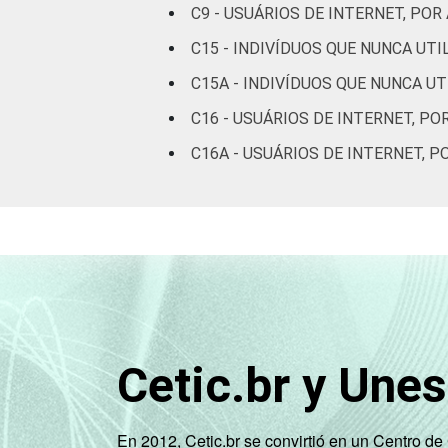
C9 - USUÁRIOS DE INTERNET, P
ETÁRIA
De 16 a 24 anos
C15 - INDIVÍDUOS QUE NUNCA UT
C15A - INDIVÍDUOS QUE NUNCA U
De 25 a 34 anos
C16 - USUÁRIOS DE INTERNET, PO
De 35 a 44 anos
C16A - USUÁRIOS DE INTERNET, 
De 45 a 59 anos
De 60 anos ou mais
RENDA
Até 1 SM
FAMILIAR
Mais de 1 SM até 2
SM
Cetic.br y Une
Mais de 2 SM até 3
SM
En 2012, Cetic.br se convirtió en un Centro d