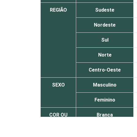
REGIÃO
Sudeste
Nordeste
Sul
Norte
Centro-Oeste
SEXO
Masculino
Feminino
COR OU
Branca
RAÇA
Parda