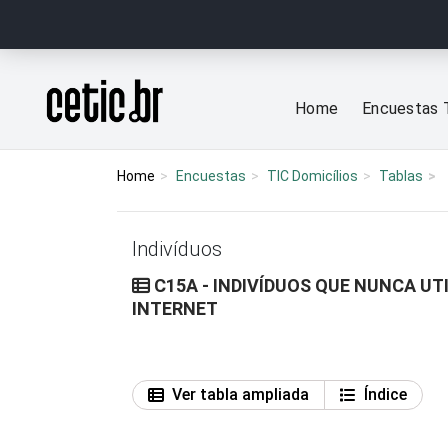
Ir para o conteúdo
Página inicial
Home
Encuestas 
Home
Encuestas
TIC Domicílios
Tablas
Indivíduos
C15A - INDIVÍDUOS QUE NUNCA UT
INTERNET
Ver tabla ampliada
Índice