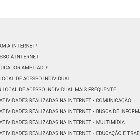
14
20
26
3
16
23
0
14
28
25
1
15
25
17
16
RAM A INTERNET¹
13
17
25
0
26
ESSO À INTERNET
INDICADOR AMPLIADO¹
8
21
24
7
23
 LOCAL DE ACESSO INDIVIDUAL
OR LOCAL DE ACESSO INDIVIDUAL MAIS FREQUENTE
9
38
23
3
15
R ATIVIDADES REALIZADAS NA INTERNET - COMUNICAÇÃO
12
23
14
6
25
R ATIVIDADES REALIZADAS NA INTERNET - BUSCA DE INFOR
 ATIVIDADES REALIZADAS NA INTERNET - MULTIMÍDIA
26
0
44
0
0
R ATIVIDADES REALIZADAS NA INTERNET - EDUCAÇÃO E TRA
23
0
6
25
16