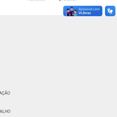
0
10
4
1
6
2
0
8
0
0
0
0
4
0
0
7
2
0
0
2
2
4
1
2
4
3
5
3
0
1
14
3
0
1
2
MAÇÃO
21
9
0
0
0
BALHO
0
0
0
25
0