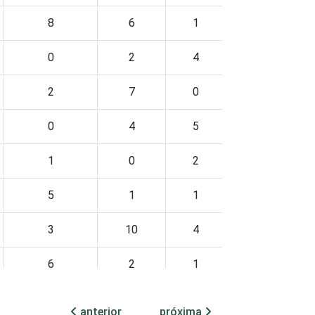
8
6
1
1
0
0
2
4
0
4
2
7
0
0
1
0
4
5
5
3
1
0
2
2
1
5
1
1
1
2
3
10
4
0
2
6
2
1
1
1
3
6
2
1
1
anterior
próxima