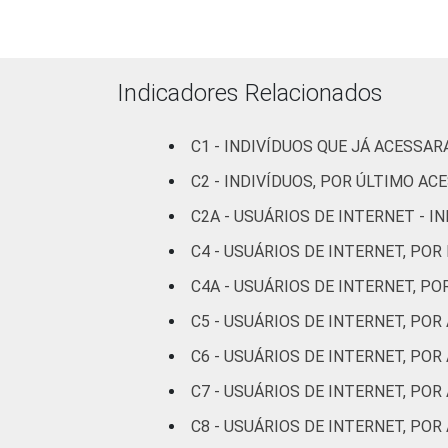
Preta
Amarela
Indicadores Relacionados
Indígena
C1 - INDIVÍDUOS QUE JÁ ACESSA
Não respondeu
C2 - INDIVÍDUOS, POR ÚLTIMO AC
C2A - USUÁRIOS DE INTERNET - 
GRAU DE
Analfabeto/Educação
INSTRUÇÃO
Infantil
C4 - USUÁRIOS DE INTERNET, POR
C4A - USUÁRIOS DE INTERNET, P
Fundamental
C5 - USUÁRIOS DE INTERNET, PO
Médio
C6 - USUÁRIOS DE INTERNET, PO
C7 - USUÁRIOS DE INTERNET, POR
Superior
C8 - USUÁRIOS DE INTERNET, PO
FAIXA
De 10 a 15 anos