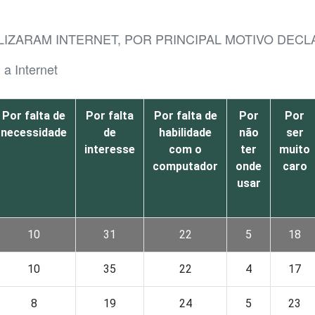
ILIZARAM INTERNET, POR PRINCIPAL MOTIVO DEC
a Internet
Por falta de
Por falta
Por falta de
Por
Por
necessidade
de
habilidade
não
ser
interesse
com o
ter
muito
computador
onde
caro
usar
10
31
22
5
18
10
35
22
4
17
8
19
24
5
23