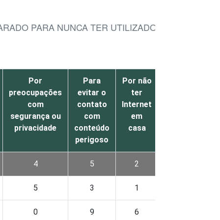
LARADO PARA NUNCA TER UTILIZADO A INTERNET
Por
Para
Por não
Por
Não
preocupações
evitar o
ter
outro
sabe
com
contato
Internet
motivo
segurança ou
com
em
privacidade
conteúdo
casa
perigoso
4
5
2
1
2
5
3
1
1
2
0
9
6
1
3