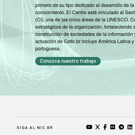
primero de su tipo dedicado al desarrollo de la
Mais de 3 SM até 5
conocimiento. El Centro está vinculado al Sec
SM
(CI), una de las cinco áreas de la UNESCO. Con
estratégicos de la organización, fortaleciendo 
Mais de 5 SM até 10
construcción de sociedades de la información 
SM
actuación de Cetic.br incluye América Latina y
portuguesa.
Mais de 10 SM
Conozca nuestro trabajo
Não tem renda
Não sabe
Não respondeu
CLASSE
A
SOCIAL
YOUTUBE DO NIC.BR
TWITTER DO NIC
FACEBOOK DO
FLICKR DO
TELEGR
LI
SIGA AL NIC.BR
B