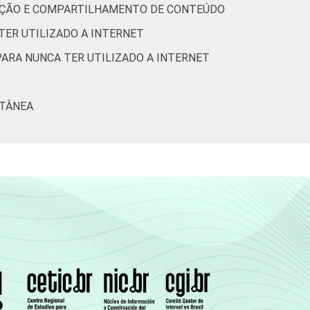
RIAÇÃO E COMPARTILHAMENTO DE CONTEÚDO
-
24
76
0
-
TER UTILIZADO A INTERNET
-
40
60
0
-
PARA NUNCA TER UTILIZADO A INTERNET
-
46
54
0
-
LTÂNEA
-
35
65
0
-
-
22
78
0
-
-
17
83
0
-
-
27
73
0
-
-
30
70
0
-