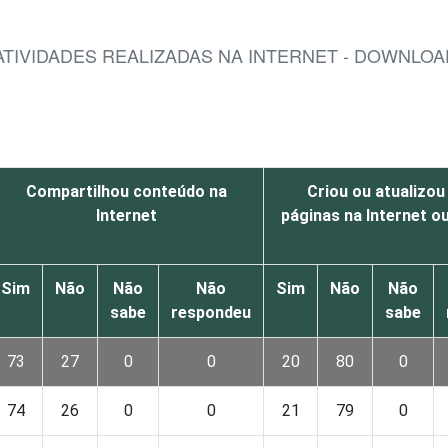
 ATIVIDADES REALIZADAS NA INTERNET - DOWNL
Compartilhou conteúdo na
Criou ou atualizou
Internet
páginas na Internet o
Sim
Não
Não
Não
Sim
Não
Não
sabe
respondeu
sabe
73
27
0
0
20
80
0
74
26
0
0
21
79
0