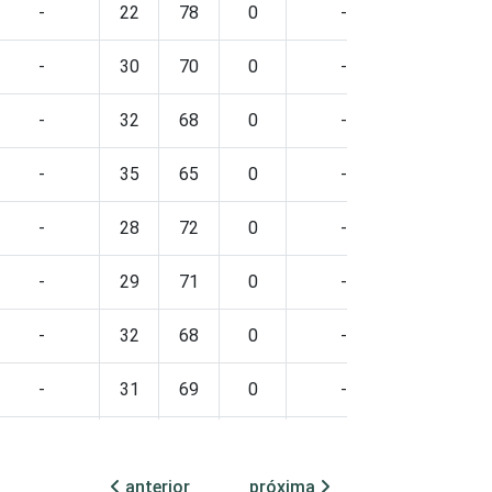
-
22
78
0
-
-
30
70
0
-
-
32
68
0
-
-
35
65
0
-
-
28
72
0
-
-
29
71
0
-
-
32
68
0
-
-
31
69
0
-
-
32
68
0
-
anterior
próxima