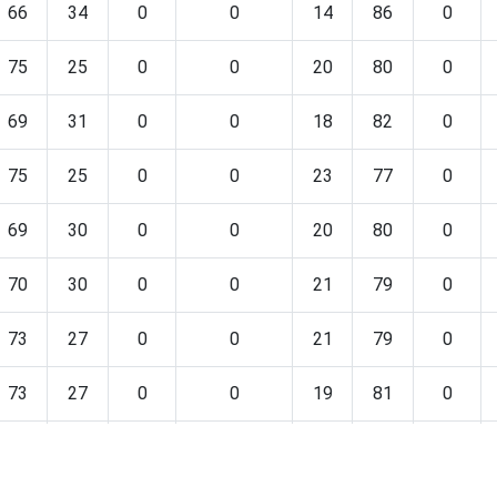
66
34
0
0
14
86
0
75
25
0
0
20
80
0
69
31
0
0
18
82
0
75
25
0
0
23
77
0
69
30
0
0
20
80
0
70
30
0
0
21
79
0
73
27
0
0
21
79
0
73
27
0
0
19
81
0
74
26
0
0
20
80
0