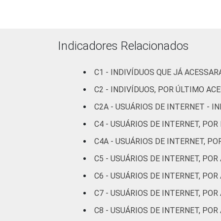
Parda
Preta
Indicadores Relacionados
Amarela
C1 - INDIVÍDUOS QUE JÁ ACESSA
Indígena
C2 - INDIVÍDUOS, POR ÚLTIMO AC
Não respondeu
C2A - USUÁRIOS DE INTERNET - 
GRAU DE
Analfabeto/Educação
C4 - USUÁRIOS DE INTERNET, POR
INSTRUÇÃO
Infantil
C4A - USUÁRIOS DE INTERNET, P
C5 - USUÁRIOS DE INTERNET, PO
Fundamental
C6 - USUÁRIOS DE INTERNET, PO
Médio
C7 - USUÁRIOS DE INTERNET, POR
Superior
C8 - USUÁRIOS DE INTERNET, PO