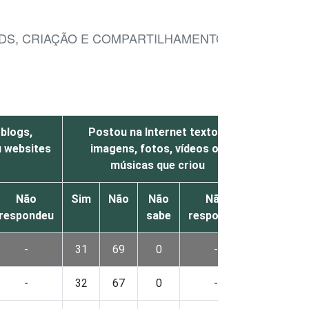
OADS, CRIAÇÃO E COMPARTILHAMENTO DE
 blogs,
Postou na Internet textos,
u websites
imagens, fotos, vídeos ou
músicas que criou
Não
Sim
Não
Não
Não
respondeu
sabe
respondeu
-
31
69
0
-
-
32
67
0
-