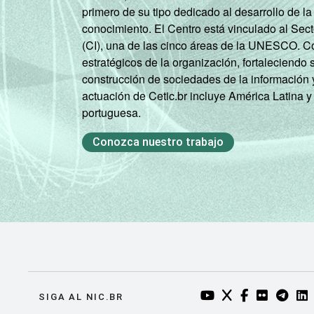
SM
primero de su tipo dedicado al desarrollo de la
conocimiento. El Centro está vinculado al Sec
(CI), una de las cinco áreas de la UNESCO. Con
Mais de 3 SM até 5
estratégicos de la organización, fortaleciendo 
SM
construcción de sociedades de la información 
actuación de Cetic.br incluye América Latina y
Mais de 5 SM até 10
portuguesa.
SM
Conozca nuestro trabajo
Mais de 10 SM
Não tem renda
Não sabe
Não respondeu
CLASSE
A
YOUTUBE DO NIC.BR
TWITTER DO NIC
FACEBOOK DO
FLICKR DO
TELEGR
LI
SIGA AL NIC.BR
SOCIAL