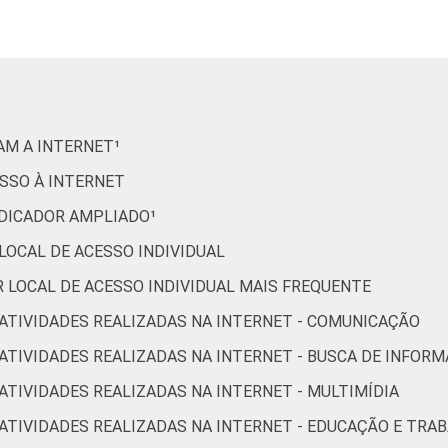
72
28
0
0
20
80
0
79
21
0
0
22
77
1
65
35
0
0
17
83
0
RAM A INTERNET¹
50
50
0
0
26
74
0
ESSO À INTERNET
75
25
0
0
6
94
0
INDICADOR AMPLIADO¹
 LOCAL DE ACESSO INDIVIDUAL
29
70
1
0
2
97
1
OR LOCAL DE ACESSO INDIVIDUAL MAIS FREQUENTE
R ATIVIDADES REALIZADAS NA INTERNET - COMUNICAÇÃO
63
37
0
0
12
87
1
R ATIVIDADES REALIZADAS NA INTERNET - BUSCA DE INFOR
76
24
0
0
22
78
0
 ATIVIDADES REALIZADAS NA INTERNET - MULTIMÍDIA
84
16
0
0
30
70
0
R ATIVIDADES REALIZADAS NA INTERNET - EDUCAÇÃO E TRA