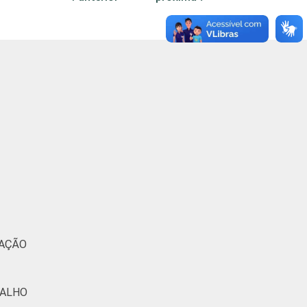
-
31
69
0
-
-
34
66
0
-
-
20
80
0
-
-
23
77
0
-
-
6
94
0
-
-
11
88
1
-
-
25
75
0
-
MAÇÃO
-
34
66
0
-
-
38
62
0
-
BALHO