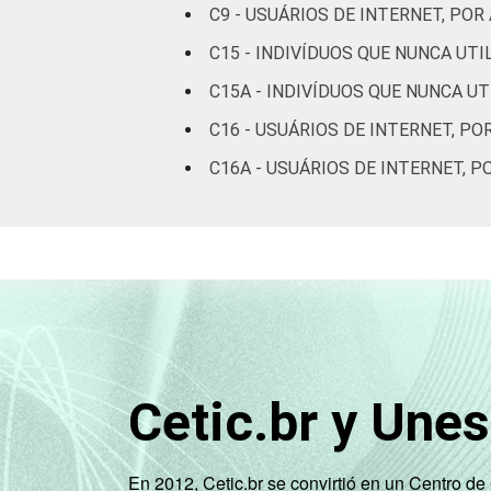
C9 - USUÁRIOS DE INTERNET, P
FAIXA
De 10 a 15 anos
ETÁRIA
C15 - INDIVÍDUOS QUE NUNCA UT
De 16 a 24 anos
C15A - INDIVÍDUOS QUE NUNCA U
C16 - USUÁRIOS DE INTERNET, PO
De 25 a 34 anos
C16A - USUÁRIOS DE INTERNET, 
De 35 a 44 anos
De 45 a 59 anos
De 60 anos ou mais
RENDA
Até 1 SM
FAMILIAR
Mais de 1 SM até 2
Cetic.br y Une
SM
Mais de 2 SM até 3
En 2012, Cetic.br se convirtió en un Centro d