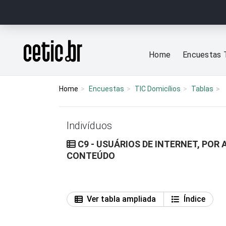
Ir para o conteúdo
Página inicial
Home
Encuestas 
Home
Encuestas
TIC Domicílios
Tablas
Indivíduos
C9 - USUÁRIOS DE INTERNET, POR
CONTEÚDO
Ver tabla ampliada
Índice