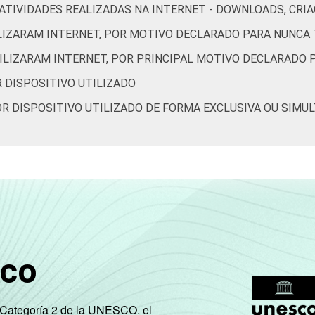
OR ATIVIDADES REALIZADAS NA INTERNET - DOWNLOADS, C
64
36
0
0
15
85
0
ILIZARAM INTERNET, POR MOTIVO DECLARADO PARA NUNCA 
80
20
0
0
25
75
0
TILIZARAM INTERNET, POR PRINCIPAL MOTIVO DECLARADO 
R DISPOSITIVO UTILIZADO
78
22
0
0
30
70
0
POR DISPOSITIVO UTILIZADO DE FORMA EXCLUSIVA OU SIMU
77
23
0
0
21
79
0
71
29
0
0
13
86
0
61
39
0
0
15
85
1
64
36
0
0
16
84
0
sco
72
28
0
0
17
82
1
e Categoría 2 de la UNESCO, el