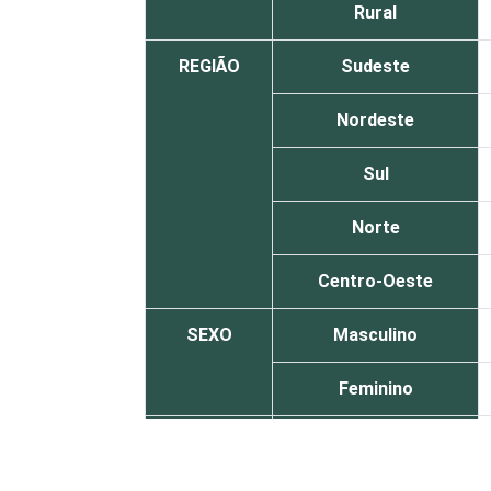
Rural
REGIÃO
Sudeste
Nordeste
Sul
Norte
Centro-Oeste
SEXO
Masculino
Feminino
COR OU
Branca
RAÇA