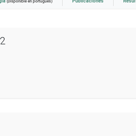
gía
Publicaciones
Resu
(Disponible en portugués)
12