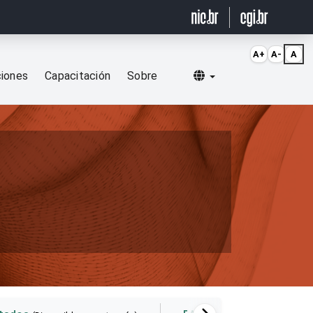
A+
A-
A
Selecionar idioma
ciones
Capacitación
Sobre