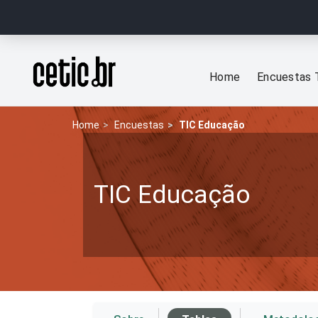
Ir para o conteúdo
Página inicial
Home
Encuestas 
Home
Encuestas
TIC Educação
TIC Educação