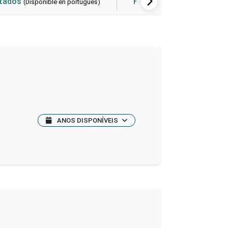
ltados
FAQ
Herramienta
(Disponible en portugués)
ANOS DISPONÍVEIS