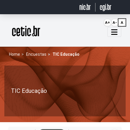
Ir para o conteúdo
A+
A-
A
Página inicial
Home
Encuestas
TIC Educação
TIC Educação