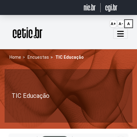
Ir para o conteúdo
A+
A-
A
Página inicial
Home
Encuestas
TIC Educação
TIC Educação