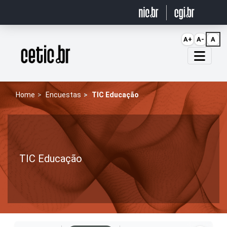
Ir para o conteúdo
A+
A-
A
Página inicial
Home
Encuestas
TIC Educação
TIC Educação