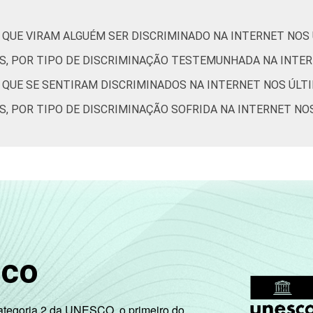
4
2
2
4
 QUE VIRAM ALGUÉM SER DISCRIMINADO NA INTERNET NOS
3
0
4
1
ES, POR TIPO DE DISCRIMINAÇÃO TESTEMUNHADA NA INTE
S QUE SE SENTIRAM DISCRIMINADOS NA INTERNET NOS ÚLT
1
1
7
2
S, POR TIPO DE DISCRIMINAÇÃO SOFRIDA NA INTERNET NO
6
1
10
2
4
1
7
2
4
2
6
2
de Estudos para o Desenvolvimento da Sociedade da Informação (
– TIC Kids Online Brasil 2017. ¹Dados coletados por meio de qu
sco
Categoria 2 da UNESCO, o primeiro do