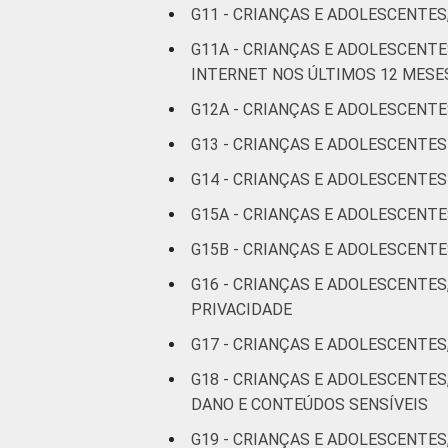
G11 - CRIANÇAS E ADOLESCENTES
De 13 a 14
G11A - CRIANÇAS E ADOLESCEN
anos
INTERNET NOS ÚLTIMOS 12 MESE
De 15 a 17
G12A - CRIANÇAS E ADOLESCENTE
anos
G13 - CRIANÇAS E ADOLESCENTE
RENDA
Até 1 SM
G14 - CRIANÇAS E ADOLESCENT
FAMILIAR
G15A - CRIANÇAS E ADOLESCENT
Mais de 1
SM até 2 SM
G15B - CRIANÇAS E ADOLESCEN
G16 - CRIANÇAS E ADOLESCENTES
Mais de 2
PRIVACIDADE
SM até 3 SM
G17 - CRIANÇAS E ADOLESCENTES
Mais de 3
G18 - CRIANÇAS E ADOLESCENTE
SM
DANO E CONTEÚDOS SENSÍVEIS
G19 - CRIANÇAS E ADOLESCENTES
Não tem