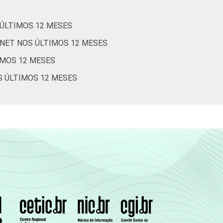
0
89
7
0
 ÚLTIMOS 12 MESES
0
81
7
8
RNET NOS ÚLTIMOS 12 MESES
IMOS 12 MESES
2
82
6
3
S ÚLTIMOS 12 MESES
2
81
1
7
1
78
5
8
1
75
9
7
Cetic.br), Pesquisa sobre o Uso da Internet
estionários de autopreenchimento.