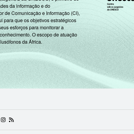
ades da informação e do
or de Comunicação e Informação (CI),
 para que os objetivos estratégicos
seus esforços para monitorar a
 conhecimento. O escopo de atuação
 lusófonos da África.
 (ABRE EM NOVA ABA)
.BR (ABRE EM NOVA ABA)
 NIC.BR (ABRE EM NOVA ABA)
 NIC.BR (ABRE EM NOVA ABA)
AM DO NIC.BR (ABRE EM NOVA ABA)
NKEDIN DO NIC.BR (ABRE EM NOVA ABA)
INSTAGRAM DO NIC.BR (ABRE EM NOVA ABA)
RSS DO NIC.BR (ABRE EM NOVA ABA)