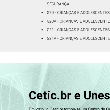
SEGURANÇA
renda
G20 - CRIANÇAS E ADOLESCENTES
Não sabe
G20A - CRIANÇAS E ADOLESCENT
Não
G21 - CRIANÇAS E ADOLESCENTE
respondeu
G21A - CRIANÇAS E ADOLESCENTE
CLASSE
AB
SOCIAL
C
DE
Fonte: CGI.br/NIC.br, Centro Regional 
por Crianças e Adolescentes no Brasil 
Cetic.br e Une
Em 2012, o Cetic.br tornou-se um Centro de 