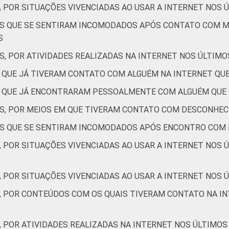
, POR SITUAÇÕES VIVENCIADAS AO USAR A INTERNET NOS 
3
1
3
1
TES QUE SE SENTIRAM INCOMODADOS APÓS CONTATO COM 
S
S, POR ATIVIDADES REALIZADAS NA INTERNET NOS ÚLTIMO
7
2
13
4
S QUE JÁ TIVERAM CONTATO COM ALGUÉM NA INTERNET Q
4
2
5
2
ES QUE JÁ ENCONTRARAM PESSOALMENTE COM ALGUÉM QUE
ES, POR MEIOS EM QUE TIVERAM CONTATO COM DESCONHEC
4
2
8
2
TES QUE SE SENTIRAM INCOMODADOS APÓS ENCONTRO COM
, POR SITUAÇÕES VIVENCIADAS AO USAR A INTERNET NOS 
3
1
7
2
, POR SITUAÇÕES VIVENCIADAS AO USAR A INTERNET NOS Ú
S, POR CONTEÚDOS COM OS QUAIS TIVERAM CONTATO NA IN
8
2
11
3
, POR ATIVIDADES REALIZADAS NA INTERNET NOS ÚLTIMOS