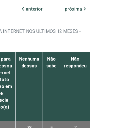
anterior
próxima
A INTERNET NOS ÚLTIMOS 12 MESES -
i para
Nenhuma
Não
Não
essoa
dessas
sabe
respondeu
ternet
foto
deo em
ue
ecia
do(a)
1
78
5
7