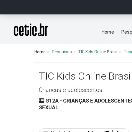
Ir para o conteúdo
Página inicial
Home
Pesq
Home
Pesquisas
TIC Kids Online Brasil
Tab
TIC Kids Online Brasi
Crianças e adolescentes
G12A - CRIANÇAS E ADOLESCENTES
SEXUAL