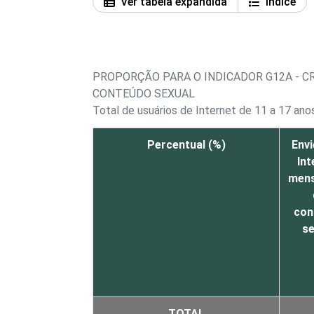
Ver tabela expandida
Índice
PROPORÇÃO PARA O INDICADOR G12A - C
CONTEÚDO SEXUAL
Total de usuários de Internet de 11 a 17 ano
Percentual (%)
Envi
Int
men
con
se
TOTAL