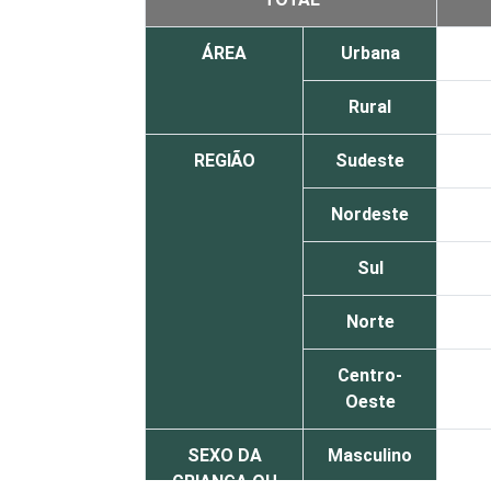
ÁREA
Urbana
Rural
REGIÃO
Sudeste
Nordeste
Sul
Norte
Centro-
Oeste
SEXO DA
Masculino
CRIANÇA OU