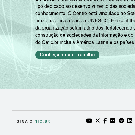
tipo dedicado ao desenvolvimento das socied
conhecimento. O Centro está vinculado ao Set
uma das cinco áreas da UNESCO. Ele contribui
da organização sejam atingidos, fortalecendo 
construção de sociedades da informação e do
do Cetic.br inclui a América Latina e os países
Conheça nosso trabalho
YOUTUBE DO NIC.BR
TWITTER DO NIC
FACEBOOK DO
FLICKR DO
TELEGR
LI
SIGA O
NIC.BR