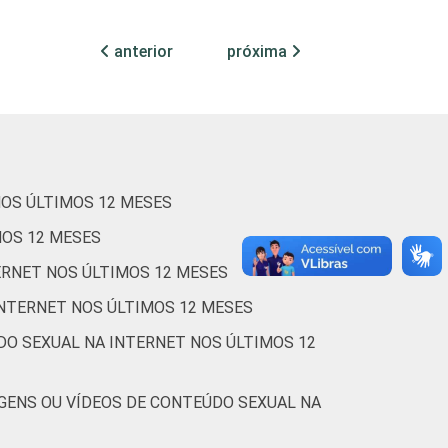
1
83
5
7
anterior
próxima
1
71
9
10
1
80
5
6
NOS ÚLTIMOS 12 MESES
MOS 12 MESES
2
80
4
7
ERNET NOS ÚLTIMOS 12 MESES
INTERNET NOS ÚLTIMOS 12 MESES
DO SEXUAL NA INTERNET NOS ÚLTIMOS 12
-
-
-
GENS OU VÍDEOS DE CONTEÚDO SEXUAL NA
0
88
6
4