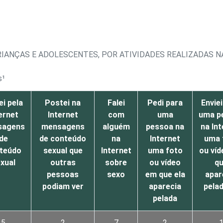
RIANÇAS E ADOLESCENTES, POR ATIVIDADES REALIZADAS N
s¹
ei pela
Postei na
Falei
Pedi para
Envie
ernet
Internet
com
uma
uma p
sagens
mensagens
alguém
pessoa na
na In
de
de conteúdo
na
Internet
uma 
teúdo
sexual que
Internet
uma foto
ou ví
xual
outras
sobre
ou vídeo
q
pessoas
sexo
em que ela
apar
podiam ver
aparecia
pela
pelada
5
2
7
2