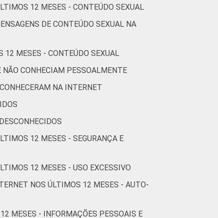
ÚLTIMOS 12 MESES - CONTEÚDO SEXUAL
1
85
6
5
MENSAGENS DE CONTEÚDO SEXUAL NA
S 12 MESES - CONTEÚDO SEXUAL
2
68
5
11
UE NÃO CONHECIAM PESSOALMENTE
1
76
8
9
 CONHECERAM NA INTERNET
IDOS
1
78
5
7
 DESCONHECIDOS
ÚLTIMOS 12 MESES - SEGURANÇA E
2
79
4
8
LTIMOS 12 MESES - USO EXCESSIVO
TERNET NOS ÚLTIMOS 12 MESES - AUTO-
3
77
3
7
 12 MESES - INFORMAÇÕES PESSOAIS E