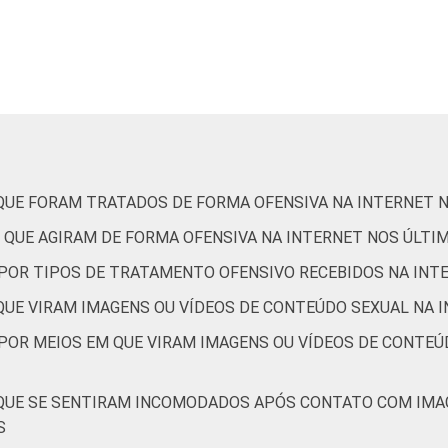
3
1
4
1
5
2
7
2
4
2
7
2
 QUE FORAM TRATADOS DE FORMA OFENSIVA NA INTERNET 
 QUE AGIRAM DE FORMA OFENSIVA NA INTERNET NOS ÚLTI
4
1
8
2
, POR TIPOS DE TRATAMENTO OFENSIVO RECEBIDOS NA INT
 QUE VIRAM IMAGENS OU VÍDEOS DE CONTEÚDO SEXUAL NA 
 POR MEIOS EM QUE VIRAM IMAGENS OU VÍDEOS DE CONTEÚ
-
-
-
-
-
 QUE SE SENTIRAM INCOMODADOS APÓS CONTATO COM IMA
1
1
1
0
S