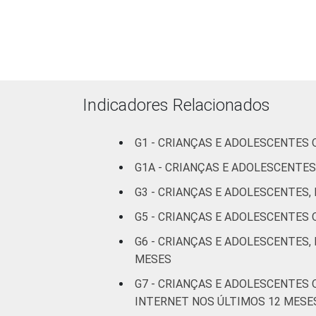
DO
Feminino
ADOLESCENTE
ESCOLARIDADE
Até
DOS PAIS OU
Fundamental
RESPONSÁVEIS
I
Indicadores Relacionados
Fundamental
G1 - CRIANÇAS E ADOLESCENTES
II
G1A - CRIANÇAS E ADOLESCENTES
Médio ou
G3 - CRIANÇAS E ADOLESCENTES
mais
G5 - CRIANÇAS E ADOLESCENTES
FAIXA ETÁRIA
De 9 a 10
G6 - CRIANÇAS E ADOLESCENTES,
DA CRIANÇA
anos
MESES
OU DO
G7 - CRIANÇAS E ADOLESCENTES
ADOLESCENTE
De 11 a 12
INTERNET NOS ÚLTIMOS 12 MESE
anos