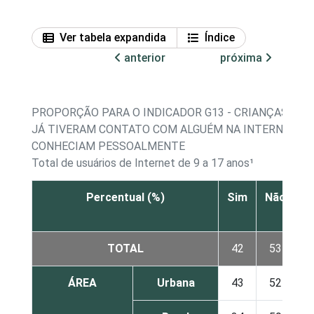
Ver tabela expandida
Índice
anterior
próxima
PROPORÇÃO PARA O INDICADOR G13 - CRIANÇAS E A
JÁ TIVERAM CONTATO COM ALGUÉM NA INTERNET Q
CONHECIAM PESSOALMENTE
Total de usuários de Internet de 9 a 17 anos¹
Percentual (%)
Sim
Não
N
s
TOTAL
42
53
ÁREA
Urbana
43
52