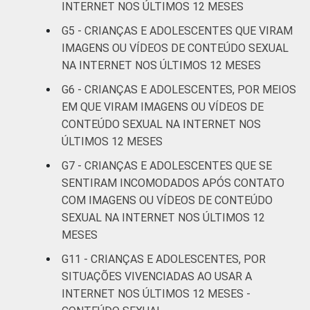
INTERNET NOS ÚLTIMOS 12 MESES
De 15 a 17
63
33
anos
G5 - CRIANÇAS E ADOLESCENTES QUE VIRAM
IMAGENS OU VÍDEOS DE CONTEÚDO SEXUAL
RENDA
Até 1 SM
40
53
NA INTERNET NOS ÚLTIMOS 12 MESES
FAMILIAR
G6 - CRIANÇAS E ADOLESCENTES, POR MEIOS
Mais de 1
41
56
EM QUE VIRAM IMAGENS OU VÍDEOS DE
SM até 2 SM
CONTEÚDO SEXUAL NA INTERNET NOS
ÚLTIMOS 12 MESES
Mais de 2
40
54
SM até 3 SM
G7 - CRIANÇAS E ADOLESCENTES QUE SE
SENTIRAM INCOMODADOS APÓS CONTATO
Mais de 3
COM IMAGENS OU VÍDEOS DE CONTEÚDO
46
51
SM
SEXUAL NA INTERNET NOS ÚLTIMOS 12
MESES
Não tem
67
33
G11 - CRIANÇAS E ADOLESCENTES, POR
renda
SITUAÇÕES VIVENCIADAS AO USAR A
Não sabe
44
47
INTERNET NOS ÚLTIMOS 12 MESES -