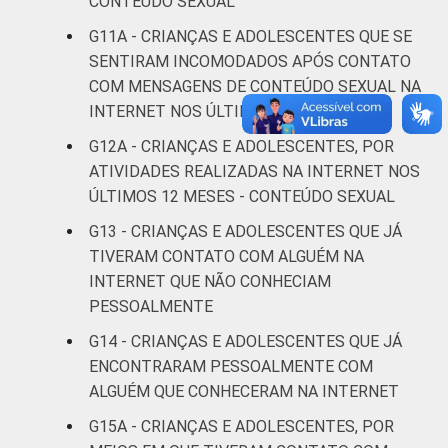
CONTEÚDO SEXUAL
Não
G11A - CRIANÇAS E ADOLESCENTES QUE SE
45
50
respondeu
SENTIRAM INCOMODADOS APÓS CONTATO
COM MENSAGENS DE CONTEÚDO SEXUAL NA
CLASSE
AB
43
54
INTERNET NOS ÚLTIMOS 12 MESES
SOCIAL
G12A - CRIANÇAS E ADOLESCENTES, POR
C
42
53
ATIVIDADES REALIZADAS NA INTERNET NOS
DE
42
52
ÚLTIMOS 12 MESES - CONTEÚDO SEXUAL
G13 - CRIANÇAS E ADOLESCENTES QUE JÁ
Fonte: CGI.br/NIC.br, Centro Regional de
TIVERAM CONTATO COM ALGUÉM NA
Estudos para o Desenvolvimento da
INTERNET QUE NÃO CONHECIAM
Sociedade da Informação (Cetic.br),
PESSOALMENTE
Pesquisa sobre o Uso da Internet por
G14 - CRIANÇAS E ADOLESCENTES QUE JÁ
Crianças e Adolescentes no Brasil – TIC Kids
ENCONTRARAM PESSOALMENTE COM
Online Brasil 2017. ¹Dados coletados por
meio de questionários de
ALGUÉM QUE CONHECERAM NA INTERNET
autopreenchimento.
G15A - CRIANÇAS E ADOLESCENTES, POR