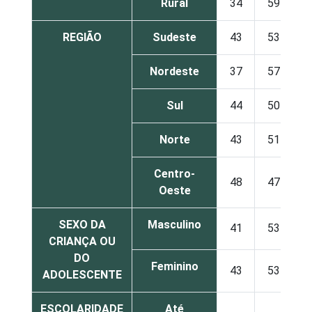
Rural
34
59
REGIÃO
Sudeste
43
53
Nordeste
37
57
Sul
44
50
Norte
43
51
Centro-
48
47
Oeste
SEXO DA
Masculino
41
53
CRIANÇA OU
DO
Feminino
43
53
ADOLESCENTE
ESCOLARIDADE
Até