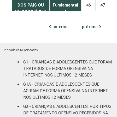
DOS PAIS OU
Fundamental
46
47
RESPONSÁVEIS
I
Fundamental
anterior
próxima
42
53
II
Médio ou
40
56
mais
Indicadores Relacionados
G1 - CRIANÇAS E ADOLESCENTES QUE FORAM
FAIXA ETÁRIA
De 9 a 10
11
84
DA CRIANÇA
TRATADOS DE FORMA OFENSIVA NA
anos
OU DO
INTERNET NOS ÚLTIMOS 12 MESES
ADOLESCENTE
De 11 a 12
G1A - CRIANÇAS E ADOLESCENTES QUE
21
72
anos
AGIRAM DE FORMA OFENSIVA NA INTERNET
NOS ÚLTIMOS 12 MESES
De 13 a 14
46
48
G3 - CRIANÇAS E ADOLESCENTES, POR TIPOS
anos
DE TRATAMENTO OFENSIVO RECEBIDOS NA