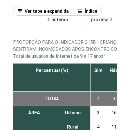
Ver tabela expandida
Índice
anterior
próxima
PROPORÇÃO PARA O INDICADOR G15B - CRIANÇAS E 
SENTIRAM INCOMODADOS APÓS ENCONTRO COM DE
Total de usuários de Internet de 9 a 17 anos¹
Percentual (%)
Sim
Não
N
s
TOTAL
4
16
ÁREA
Urbana
3
16
Rural
4
11