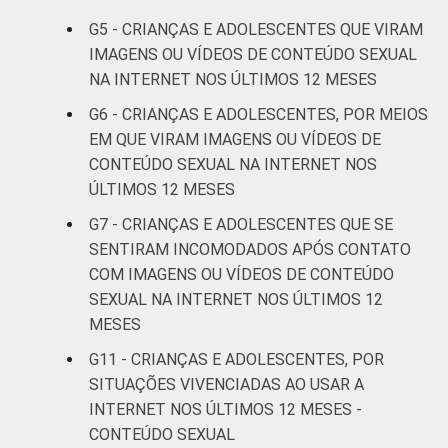
6
28
anos
G5 - CRIANÇAS E ADOLESCENTES QUE VIRAM
IMAGENS OU VÍDEOS DE CONTEÚDO SEXUAL
RENDA
Até 1 SM
5
15
NA INTERNET NOS ÚLTIMOS 12 MESES
FAMILIAR
G6 - CRIANÇAS E ADOLESCENTES, POR MEIOS
Mais de 1
4
16
EM QUE VIRAM IMAGENS OU VÍDEOS DE
SM até 2 SM
CONTEÚDO SEXUAL NA INTERNET NOS
ÚLTIMOS 12 MESES
Mais de 2
4
15
SM até 3 SM
G7 - CRIANÇAS E ADOLESCENTES QUE SE
SENTIRAM INCOMODADOS APÓS CONTATO
Mais de 3
COM IMAGENS OU VÍDEOS DE CONTEÚDO
2
17
SM
SEXUAL NA INTERNET NOS ÚLTIMOS 12
MESES
Não tem
9
17
G11 - CRIANÇAS E ADOLESCENTES, POR
renda
SITUAÇÕES VIVENCIADAS AO USAR A
Não sabe
2
15
INTERNET NOS ÚLTIMOS 12 MESES -
CONTEÚDO SEXUAL