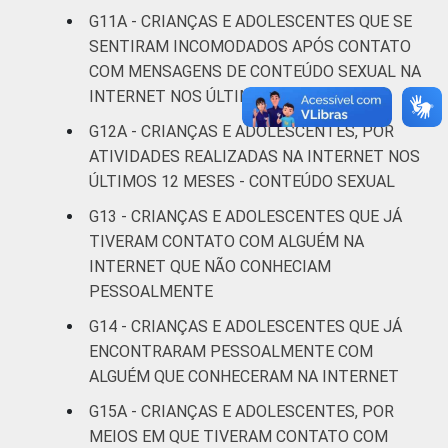
Não
G11A - CRIANÇAS E ADOLESCENTES QUE SE
1
10
respondeu
SENTIRAM INCOMODADOS APÓS CONTATO
COM MENSAGENS DE CONTEÚDO SEXUAL NA
CLASSE
AB
2
17
INTERNET NOS ÚLTIMOS 12 MESES
SOCIAL
G12A - CRIANÇAS E ADOLESCENTES, POR
C
3
16
ATIVIDADES REALIZADAS NA INTERNET NOS
DE
5
15
ÚLTIMOS 12 MESES - CONTEÚDO SEXUAL
G13 - CRIANÇAS E ADOLESCENTES QUE JÁ
Fonte: CGI.br/NIC.br, Centro Regional de
TIVERAM CONTATO COM ALGUÉM NA
Estudos para o Desenvolvimento da
INTERNET QUE NÃO CONHECIAM
Sociedade da Informação (Cetic.br),
PESSOALMENTE
Pesquisa sobre o Uso da Internet por
G14 - CRIANÇAS E ADOLESCENTES QUE JÁ
Crianças e Adolescentes no Brasil – TIC Kids
ENCONTRARAM PESSOALMENTE COM
Online Brasil 2017. ¹Dados coletados por
meio de questionários de
ALGUÉM QUE CONHECERAM NA INTERNET
autopreenchimento.
G15A - CRIANÇAS E ADOLESCENTES, POR
MEIOS EM QUE TIVERAM CONTATO COM