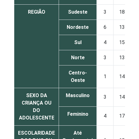
REGIÃO
Sudeste
3
18
Nordeste
6
13
Sul
4
15
Norte
3
13
Centro-
1
14
Oeste
SEXO DA
Masculino
3
14
CRIANÇA OU
DO
Feminino
4
17
ADOLESCENTE
ESCOLARIDADE
Até