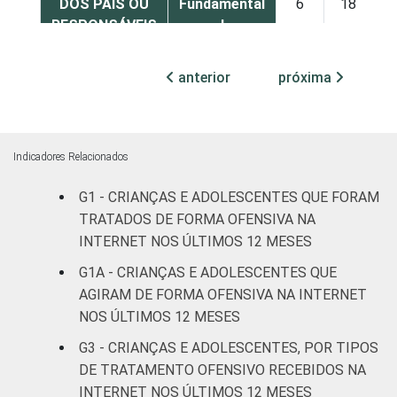
DOS PAIS OU
Fundamental
6
18
RESPONSÁVEIS
I
Fundamental
anterior
próxima
3
17
II
Médio ou
3
14
mais
Indicadores Relacionados
G1 - CRIANÇAS E ADOLESCENTES QUE FORAM
FAIXA ETÁRIA
De 9 a 10
1
2
DA CRIANÇA
TRATADOS DE FORMA OFENSIVA NA
anos
OU DO
INTERNET NOS ÚLTIMOS 12 MESES
ADOLESCENTE
De 11 a 12
G1A - CRIANÇAS E ADOLESCENTES QUE
2
5
anos
AGIRAM DE FORMA OFENSIVA NA INTERNET
NOS ÚLTIMOS 12 MESES
De 13 a 14
3
15
G3 - CRIANÇAS E ADOLESCENTES, POR TIPOS
anos
DE TRATAMENTO OFENSIVO RECEBIDOS NA
INTERNET NOS ÚLTIMOS 12 MESES
De 15 a 17