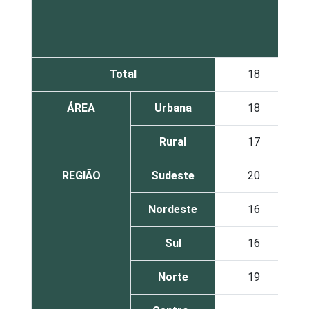
Total
18
ÁREA
Urbana
18
Rural
17
REGIÃO
Sudeste
20
Nordeste
16
Sul
16
Norte
19