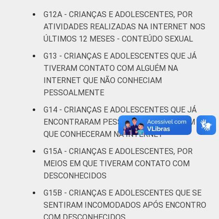
G12A - CRIANÇAS E ADOLESCENTES, POR
Mais de 3
22
ATIVIDADES REALIZADAS NA INTERNET NOS
SM
ÚLTIMOS 12 MESES - CONTEÚDO SEXUAL
Não tem
G13 - CRIANÇAS E ADOLESCENTES QUE JÁ
0
renda
TIVERAM CONTATO COM ALGUÉM NA
INTERNET QUE NÃO CONHECIAM
Não sabe
23
PESSOALMENTE
G14 - CRIANÇAS E ADOLESCENTES QUE JÁ
Não
17
ENCONTRARAM PESSOALMENTE ALGUÉM
respondeu
QUE CONHECERAM NA INTERNET
CLASSE
AB
22
G15A - CRIANÇAS E ADOLESCENTES, POR
SOCIAL
MEIOS EM QUE TIVERAM CONTATO COM
C
17
DESCONHECIDOS
G15B - CRIANÇAS E ADOLESCENTES QUE SE
DE
17
SENTIRAM INCOMODADOS APÓS ENCONTRO
COM DESCONHECIDOS
DOMICÍLIO
Sim
17