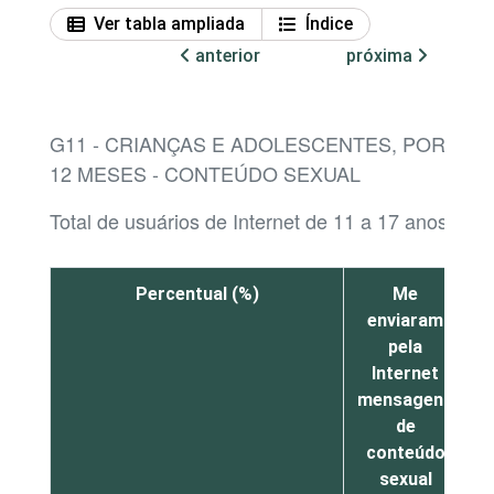
Ver tabla ampliada
Índice
anterior
próxima
G11 - CRIANÇAS E ADOLESCENTES, POR SIT
12 MESES - CONTEÚDO SEXUAL
Total de usuários de Internet de 11 a 17 anos¹
Percentual (%)
Me
enviaram
m
pela
Internet
mensagens
de
conteúdo
n
sexual