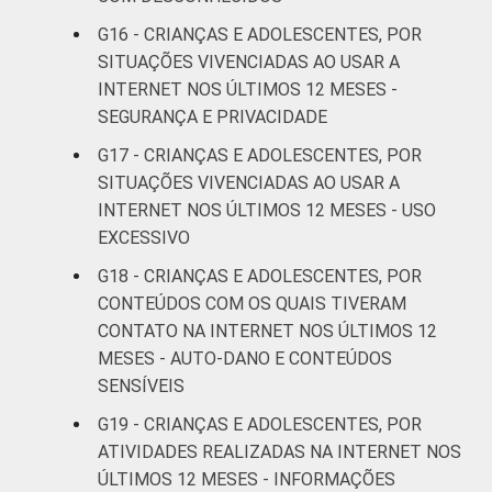
COM ACESSO
G16 - CRIANÇAS E ADOLESCENTES, POR
À INTERNET
Não
21
SITUAÇÕES VIVENCIADAS AO USAR A
INTERNET NOS ÚLTIMOS 12 MESES -
Fonte: CGI.br/NIC.br, Centro Regional de
SEGURANÇA E PRIVACIDADE
Estudos para o Desenvolvimento da
G17 - CRIANÇAS E ADOLESCENTES, POR
Sociedade da Informação (Cetic.br),
SITUAÇÕES VIVENCIADAS AO USAR A
Pesquisa sobre o uso da Internet por
INTERNET NOS ÚLTIMOS 12 MESES - USO
crianças e adolescentes no Brasil - TIC Kids
EXCESSIVO
Online Brasil 2019. ¹Dados coletados por
meio de questionários de
G18 - CRIANÇAS E ADOLESCENTES, POR
autopreenchimento.
CONTEÚDOS COM OS QUAIS TIVERAM
CONTATO NA INTERNET NOS ÚLTIMOS 12
MESES - AUTO-DANO E CONTEÚDOS
SENSÍVEIS
G19 - CRIANÇAS E ADOLESCENTES, POR
ATIVIDADES REALIZADAS NA INTERNET NOS
ÚLTIMOS 12 MESES - INFORMAÇÕES