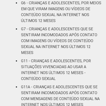
-
G6 - CRIANÇAS E ADOLESCENTES, POR MEIOS
DA CRIANÇA
anos
EM QUE VIRAM IMAGENS OU VÍDEOS DE
OU DO
CONTEÚDO SEXUAL NA INTERNET NOS
ADOLESCENTE
De 11 a 12
3
ÚLTIMOS 12 MESES
anos
G7 - CRIANÇAS E ADOLESCENTES QUE SE
De 13 a 14
SENTIRAM INCOMODADOS APÓS CONTATO
15
anos
COM IMAGENS OU VÍDEOS DE CONTEÚDO
SEXUAL NA INTERNET NOS ÚLTIMOS 12
De 15 a 17
MESES
28
anos
G11 - CRIANÇAS E ADOLESCENTES, POR
SITUAÇÕES VIVENCIADAS AO USAR A
RENDA
Até 1 SM
17
FAMILIAR
INTERNET NOS ÚLTIMOS 12 MESES -
CONTEÚDO SEXUAL
Mais de 1
15
SM até 2 SM
G11A - CRIANÇAS E ADOLESCENTES QUE SE
SENTIRAM INCOMODADOS APÓS CONTATO
Mais de 2
COM MENSAGENS DE CONTEÚDO SEXUAL NA
19
SM até 3 SM
INTERNET NOS ÚLTIMOS 12 MESES