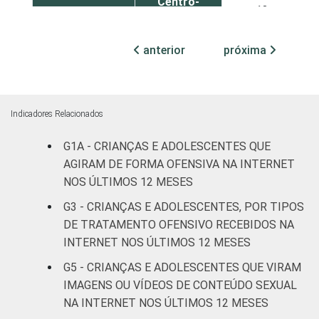
Centro-
13
Oeste
anterior
próxima
SEXO DA
Masculino
20
CRIANÇA OU
DO
Feminino
16
ADOLESCENTE
Indicadores Relacionados
ESCOLARIDADE
Até
G1A - CRIANÇAS E ADOLESCENTES QUE
DOS PAIS OU
Fundamental
15
AGIRAM DE FORMA OFENSIVA NA INTERNET
RESPONSÁVEIS
I
NOS ÚLTIMOS 12 MESES
G3 - CRIANÇAS E ADOLESCENTES, POR TIPOS
Fundamental
19
DE TRATAMENTO OFENSIVO RECEBIDOS NA
II
INTERNET NOS ÚLTIMOS 12 MESES
Médio ou
G5 - CRIANÇAS E ADOLESCENTES QUE VIRAM
18
mais
IMAGENS OU VÍDEOS DE CONTEÚDO SEXUAL
NA INTERNET NOS ÚLTIMOS 12 MESES
FAIXA ETÁRIA
De 9 a 10