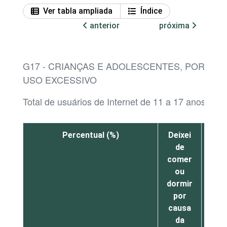
Ver tabla ampliada
Índice
anterior
próxima
G17 - CRIANÇAS E ADOLESCENTES, POR SIT
USO EXCESSIVO
Total de usuários de Internet de 11 a 17 anos¹
Percentual (%)
Deixei
Me s
de
mal
comer
al
ou
mom
dormir
por
por
po
causa
esta
da
Inte