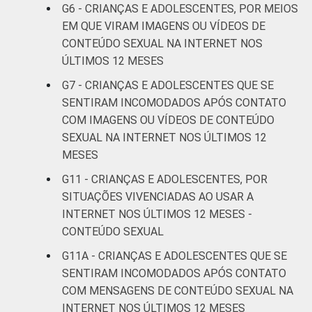
G6 - CRIANÇAS E ADOLESCENTES, POR MEIOS
EM QUE VIRAM IMAGENS OU VÍDEOS DE
Fundamental
24
1
II
CONTEÚDO SEXUAL NA INTERNET NOS
ÚLTIMOS 12 MESES
Médio ou
G7 - CRIANÇAS E ADOLESCENTES QUE SE
19
2
mais
SENTIRAM INCOMODADOS APÓS CONTATO
COM IMAGENS OU VÍDEOS DE CONTEÚDO
FAIXA ETÁRIA
De 9 a 10
-
SEXUAL NA INTERNET NOS ÚLTIMOS 12
DA CRIANÇA
anos
MESES
OU DO
ADOLESCENTE
De 11 a 12
G11 - CRIANÇAS E ADOLESCENTES, POR
13
1
anos
SITUAÇÕES VIVENCIADAS AO USAR A
INTERNET NOS ÚLTIMOS 12 MESES -
De 13 a 14
CONTEÚDO SEXUAL
19
2
anos
G11A - CRIANÇAS E ADOLESCENTES QUE SE
SENTIRAM INCOMODADOS APÓS CONTATO
De 15 a 17
25
2
COM MENSAGENS DE CONTEÚDO SEXUAL NA
anos
INTERNET NOS ÚLTIMOS 12 MESES