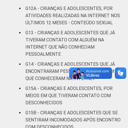
RENDA
Até 1 SM
21
1
G12A - CRIANÇAS E ADOLESCENTES, POR
FAMILIAR
ATIVIDADES REALIZADAS NA INTERNET NOS
Mais de 1
ÚLTIMOS 12 MESES - CONTEÚDO SEXUAL
19
1
SM até 2 SM
G13 - CRIANÇAS E ADOLESCENTES QUE JÁ
TIVERAM CONTATO COM ALGUÉM NA
Mais de 2
19
2
INTERNET QUE NÃO CONHECIAM
SM até 3 SM
PESSOALMENTE
Mais de 3
G14 - CRIANÇAS E ADOLESCENTES QUE JÁ
21
2
SM
ENCONTRARAM PESSOALMENTE ALGUÉM
QUE CONHECERAM NA INTERNET
Não tem
29
G15A - CRIANÇAS E ADOLESCENTES, POR
renda
MEIOS EM QUE TIVERAM CONTATO COM
DESCONHECIDOS
Não sabe
17
2
G15B - CRIANÇAS E ADOLESCENTES QUE SE
Não
SENTIRAM INCOMODADOS APÓS ENCONTRO
21
1
respondeu
COM DESCONHECIDOS