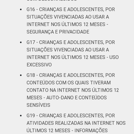
G16 - CRIANÇAS E ADOLESCENTES, POR
CLASSE
AB
22
2
SITUAÇÕES VIVENCIADAS AO USAR A
SOCIAL
INTERNET NOS ÚLTIMOS 12 MESES -
C
19
2
SEGURANÇA E PRIVACIDADE
DE
21
1
G17 - CRIANÇAS E ADOLESCENTES, POR
SITUAÇÕES VIVENCIADAS AO USAR A
DOMICÍLIO
Sim
20
2
INTERNET NOS ÚLTIMOS 12 MESES - USO
COM ACESSO
EXCESSIVO
À INTERNET
Não
24
1
G18 - CRIANÇAS E ADOLESCENTES, POR
CONTEÚDOS COM OS QUAIS TIVERAM
Fonte: CGI.br/NIC.br, Centro Regional de
CONTATO NA INTERNET NOS ÚLTIMOS 12
Estudos para o Desenvolvimento da
MESES - AUTO-DANO E CONTEÚDOS
Sociedade da Informação (Cetic.br),
SENSÍVEIS
Pesquisa sobre o uso da Internet por
G19 - CRIANÇAS E ADOLESCENTES, POR
crianças e adolescentes no Brasil - TIC Kids
Online Brasil 2019. ¹Dados coletados por
ATIVIDADES REALIZADAS NA INTERNET NOS
meio de questionários de
ÚLTIMOS 12 MESES - INFORMAÇÕES