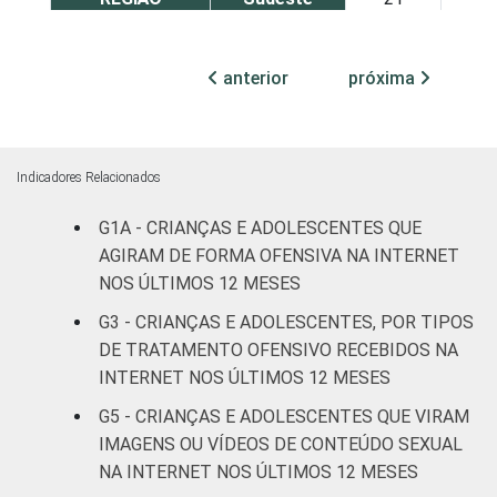
Nordeste
23
1
anterior
próxima
Sul
16
1
Norte
16
2
Indicadores Relacionados
Centro-
G1A - CRIANÇAS E ADOLESCENTES QUE
20
2
Oeste
AGIRAM DE FORMA OFENSIVA NA INTERNET
NOS ÚLTIMOS 12 MESES
SEXO DA
Masculino
21
1
G3 - CRIANÇAS E ADOLESCENTES, POR TIPOS
CRIANÇA OU
DE TRATAMENTO OFENSIVO RECEBIDOS NA
DO
Feminino
20
2
ADOLESCENTE
INTERNET NOS ÚLTIMOS 12 MESES
G5 - CRIANÇAS E ADOLESCENTES QUE VIRAM
ESCOLARIDADE
Até
IMAGENS OU VÍDEOS DE CONTEÚDO SEXUAL
DOS PAIS OU
Fundamental
19
1
NA INTERNET NOS ÚLTIMOS 12 MESES
RESPONSÁVEIS
I