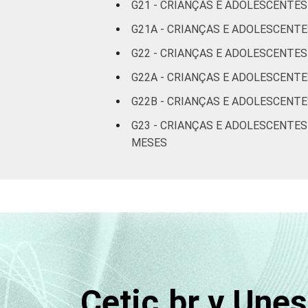
Não
G21 - CRIANÇAS E ADOLESCENTE
respondeu
G21A - CRIANÇAS E ADOLESCENTE
CLASSE
G22 - CRIANÇAS E ADOLESCENTE
AB
SOCIAL
G22A - CRIANÇAS E ADOLESCENTE
C
G22B - CRIANÇAS E ADOLESCENT
DE
G23 - CRIANÇAS E ADOLESCENTE
MESES
DOMICÍLIO
Sim
COM ACESSO
À INTERNET
Não
Fonte: CGI.br/NIC.br, Centro Regional 
por crianças e adolescentes no Brasil 
Cetic.br y Une