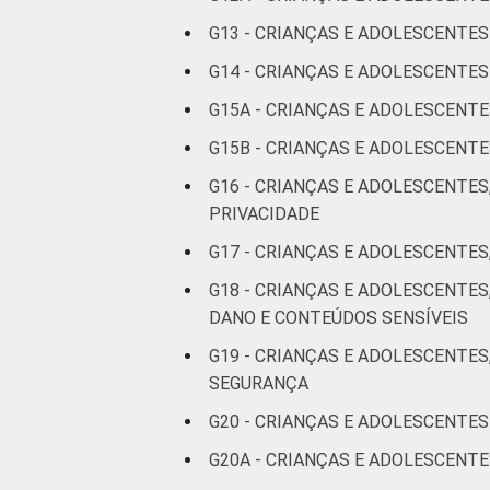
anos
G13 - CRIANÇAS E ADOLESCENTE
RENDA
Até 1 SM
G14 - CRIANÇAS E ADOLESCENT
FAMILIAR
G15A - CRIANÇAS E ADOLESCENT
Mais de 1
G15B - CRIANÇAS E ADOLESCEN
SM até 2 SM
G16 - CRIANÇAS E ADOLESCENTES
Mais de 2
PRIVACIDADE
SM até 3 SM
G17 - CRIANÇAS E ADOLESCENTES
Mais de 3
G18 - CRIANÇAS E ADOLESCENTE
SM
DANO E CONTEÚDOS SENSÍVEIS
G19 - CRIANÇAS E ADOLESCENTES
Não tem
SEGURANÇA
renda
G20 - CRIANÇAS E ADOLESCENTES
Não sabe
G20A - CRIANÇAS E ADOLESCENT