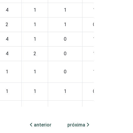
4
1
1
1
1
2
1
1
0
1
4
1
0
1
2
4
2
0
1
0
1
1
0
1
2
1
1
1
0
1
5
1
1
1
1
anterior
próxima
3
0
1
1
1