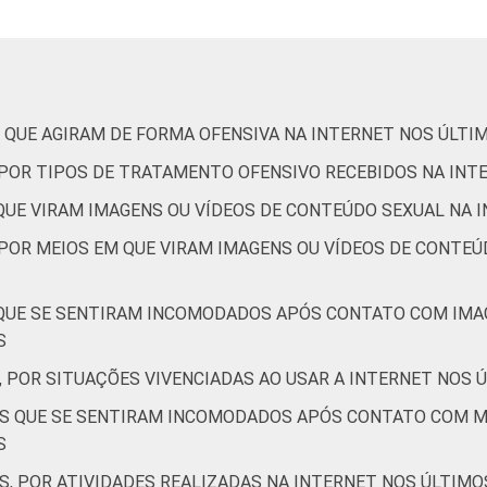
2
1
1
1
1
2
 QUE AGIRAM DE FORMA OFENSIVA NA INTERNET NOS ÚLTI
1
1
2
1
1
1
, POR TIPOS DE TRATAMENTO OFENSIVO RECEBIDOS NA INT
 QUE VIRAM IMAGENS OU VÍDEOS DE CONTEÚDO SEXUAL NA 
 POR MEIOS EM QUE VIRAM IMAGENS OU VÍDEOS DE CONTEÚ
1
0
1
0
0
0
 QUE SE SENTIRAM INCOMODADOS APÓS CONTATO COM IMA
0
1
1
1
1
0
S
, POR SITUAÇÕES VIVENCIADAS AO USAR A INTERNET NOS 
2
0
2
0
1
1
TES QUE SE SENTIRAM INCOMODADOS APÓS CONTATO COM 
S
S, POR ATIVIDADES REALIZADAS NA INTERNET NOS ÚLTIMO