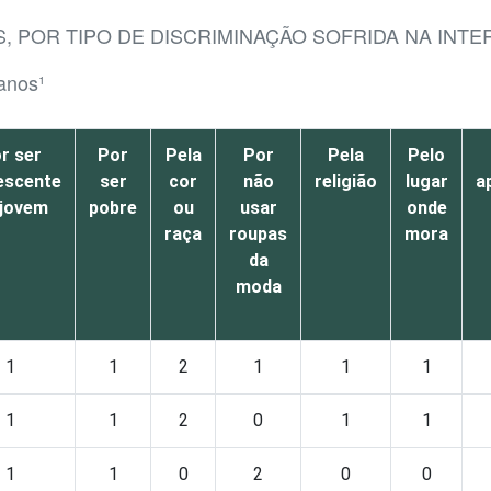
, POR TIPO DE DISCRIMINAÇÃO SOFRIDA NA INTE
 anos¹
r ser
Por
Pela
Por
Pela
Pelo
escente
ser
cor
não
religião
lugar
a
 jovem
pobre
ou
usar
onde
raça
roupas
mora
da
moda
1
1
2
1
1
1
1
1
2
0
1
1
1
1
0
2
0
0