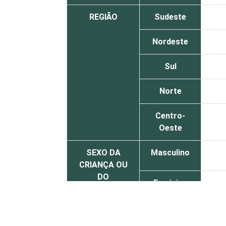
REGIÃO
Sudeste
Nordeste
Sul
Norte
Centro-
Oeste
SEXO DA
Masculino
CRIANÇA OU
DO
Feminino
ADOLESCENTE
ESCOLARIDADE
Até
DOS PAIS OU
Fundamental