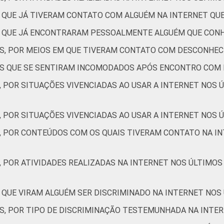
2
1
2
1
1
2
S QUE JÁ TIVERAM CONTATO COM ALGUÉM NA INTERNET Q
2
1
0
1
1
1
ES QUE JÁ ENCONTRARAM PESSOALMENTE ALGUÉM QUE CON
ES, POR MEIOS EM QUE TIVERAM CONTATO COM DESCONHEC
1
1
3
1
1
1
TES QUE SE SENTIRAM INCOMODADOS APÓS ENCONTRO COM
, POR SITUAÇÕES VIVENCIADAS AO USAR A INTERNET NOS 
1
0
1
0
0
1
, POR SITUAÇÕES VIVENCIADAS AO USAR A INTERNET NOS Ú
S, POR CONTEÚDOS COM OS QUAIS TIVERAM CONTATO NA IN
2
1
2
0
2
1
, POR ATIVIDADES REALIZADAS NA INTERNET NOS ÚLTIMOS
0
5
5
0
0
0
 QUE VIRAM ALGUÉM SER DISCRIMINADO NA INTERNET NOS
0
0
0
1
0
0
ES, POR TIPO DE DISCRIMINAÇÃO TESTEMUNHADA NA INTE