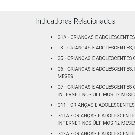
RESPONSÁVEIS
I
Indicadores Relacionados
Fundamental
II
G1A - CRIANÇAS E ADOLESCENTES
Médio ou
G3 - CRIANÇAS E ADOLESCENTES
mais
G5 - CRIANÇAS E ADOLESCENTES
FAIXA ETÁRIA
De 9 a 10
G6 - CRIANÇAS E ADOLESCENTES,
DA CRIANÇA
anos
MESES
OU DO
G7 - CRIANÇAS E ADOLESCENTES
ADOLESCENTE
De 11 a 12
INTERNET NOS ÚLTIMOS 12 MESE
anos
G11 - CRIANÇAS E ADOLESCENTES
De 13 a 14
G11A - CRIANÇAS E ADOLESCEN
anos
INTERNET NOS ÚLTIMOS 12 MESE
De 15 a 17
G12A - CRIANÇAS E ADOLESCENTE