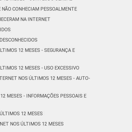
5
2
1
1
1
UE NÃO CONHECIAM PESSOALMENTE
2
1
0
1
0
HECERAM NA INTERNET
IDOS
3
1
0
1
1
 DESCONHECIDOS
ÚLTIMOS 12 MESES - SEGURANÇA E
2
0
0
0
1
LTIMOS 12 MESES - USO EXCESSIVO
TERNET NOS ÚLTIMOS 12 MESES - AUTO-
5
1
1
1
2
 12 MESES - INFORMAÇÕES PESSOAIS E
2
0
0
0
0
 ÚLTIMOS 12 MESES
3
0
3
3
0
RNET NOS ÚLTIMOS 12 MESES