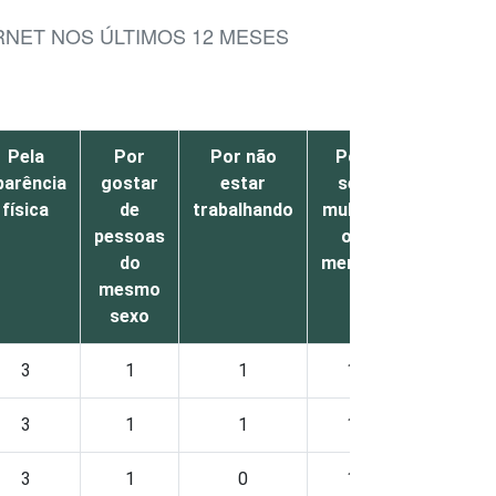
RNET NOS ÚLTIMOS 12 MESES
Pela
Por
Por não
Por
Outro
parência
gostar
estar
ser
s
física
de
trabalhando
mulher
pessoas
ou
do
menina
mesmo
sexo
3
1
1
1
1
3
1
1
1
1
3
1
0
1
1