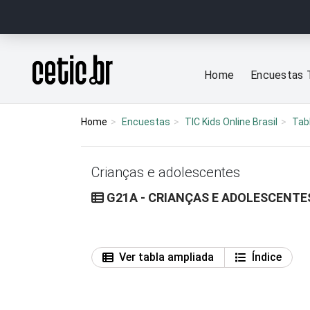
Ir para o conteúdo
Página inicial
Home
Encuestas 
Home
Encuestas
TIC Kids Online Brasil
Tab
Crianças e adolescentes
G21A - CRIANÇAS E ADOLESCENTES
Ver tabla ampliada
Índice