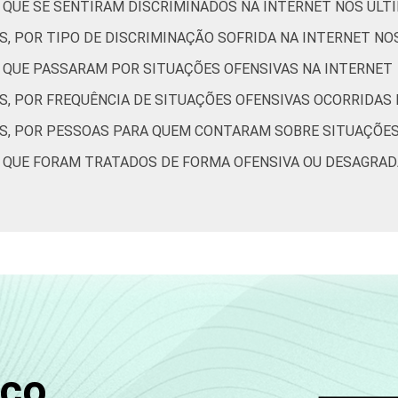
S QUE SE SENTIRAM DISCRIMINADOS NA INTERNET NOS ÚLT
0
0
0
0
0
0
S, POR TIPO DE DISCRIMINAÇÃO SOFRIDA NA INTERNET NO
S QUE PASSARAM POR SITUAÇÕES OFENSIVAS NA INTERNET
2
0
3
0
2
1
S, POR FREQUÊNCIA DE SITUAÇÕES OFENSIVAS OCORRIDAS
1
1
2
1
1
1
ES, POR PESSOAS PARA QUEM CONTARAM SOBRE SITUAÇÕES
2
1
1
1
1
1
S QUE FORAM TRATADOS DE FORMA OFENSIVA OU DESAGRAD
1
1
2
1
1
1
2
0
1
1
0
0
de Estudos para o Desenvolvimento da Sociedade da Informação (
- TIC Kids Online Brasil 2019. ¹Dados coletados por meio de que
sco