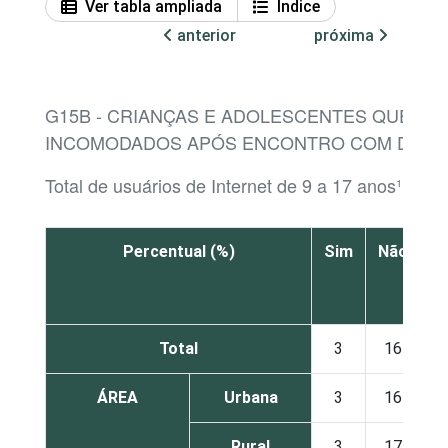
Ver tabla ampliada
Índice
anterior
próxima
G15B - CRIANÇAS E ADOLESCENTES QUE SE
INCOMODADOS APÓS ENCONTRO COM DES
Total de usuários de Internet de 9 a 17 anos¹
Percentual (%)
Sim
Não
N
s
Total
3
16
ÁREA
Urbana
3
16
Rural
3
17