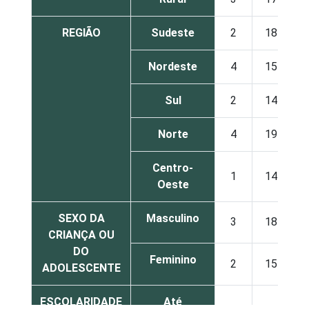
REGIÃO
Sudeste
2
18
Nordeste
4
15
Sul
2
14
Norte
4
19
Centro-
1
14
Oeste
SEXO DA
Masculino
3
18
CRIANÇA OU
DO
Feminino
2
15
ADOLESCENTE
ESCOLARIDADE
Até