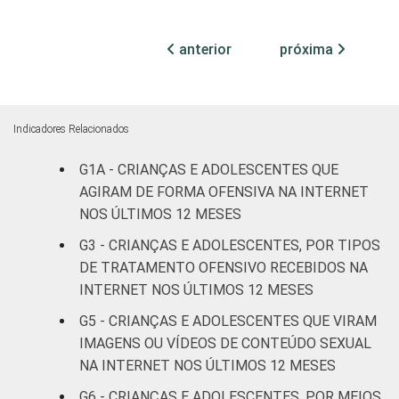
DOS PAIS OU
Fundamental
3
16
RESPONSÁVEIS
I
anterior
próxima
Fundamental
4
18
II
Indicadores Relacionados
Médio ou
2
16
mais
G1A - CRIANÇAS E ADOLESCENTES QUE
AGIRAM DE FORMA OFENSIVA NA INTERNET
FAIXA ETÁRIA
De 9 a 10
NOS ÚLTIMOS 12 MESES
2
2
DA CRIANÇA
anos
G3 - CRIANÇAS E ADOLESCENTES, POR TIPOS
OU DO
DE TRATAMENTO OFENSIVO RECEBIDOS NA
ADOLESCENTE
De 11 a 12
1
6
INTERNET NOS ÚLTIMOS 12 MESES
anos
G5 - CRIANÇAS E ADOLESCENTES QUE VIRAM
De 13 a 14
IMAGENS OU VÍDEOS DE CONTEÚDO SEXUAL
3
17
anos
NA INTERNET NOS ÚLTIMOS 12 MESES
G6 - CRIANÇAS E ADOLESCENTES, POR MEIOS