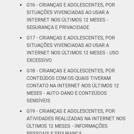
Online Brasil 2019. ¹Dados coletados por
G16 - CRIANÇAS E ADOLESCENTES, POR
meio de questionários de
SITUAÇÕES VIVENCIADAS AO USAR A
autopreenchimento.
INTERNET NOS ÚLTIMOS 12 MESES -
SEGURANÇA E PRIVACIDADE
G17 - CRIANÇAS E ADOLESCENTES, POR
SITUAÇÕES VIVENCIADAS AO USAR A
INTERNET NOS ÚLTIMOS 12 MESES - USO
EXCESSIVO
G18 - CRIANÇAS E ADOLESCENTES, POR
CONTEÚDOS COM OS QUAIS TIVERAM
CONTATO NA INTERNET NOS ÚLTIMOS 12
MESES - AUTO-DANO E CONTEÚDOS
SENSÍVEIS
G19 - CRIANÇAS E ADOLESCENTES, POR
ATIVIDADES REALIZADAS NA INTERNET NOS
ÚLTIMOS 12 MESES - INFORMAÇÕES
PESSOAIS E SEGURANÇA