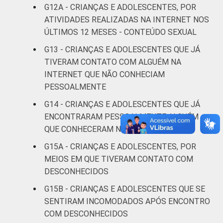
G12A - CRIANÇAS E ADOLESCENTES, POR
Não
2
18
ATIVIDADES REALIZADAS NA INTERNET NOS
respondeu
ÚLTIMOS 12 MESES - CONTEÚDO SEXUAL
CLASSE
AB
2
14
G13 - CRIANÇAS E ADOLESCENTES QUE JÁ
SOCIAL
TIVERAM CONTATO COM ALGUÉM NA
C
3
17
INTERNET QUE NÃO CONHECIAM
PESSOALMENTE
DE
4
17
G14 - CRIANÇAS E ADOLESCENTES QUE JÁ
ENCONTRARAM PESSOALMENTE ALGUÉM
DOMICÍLIO
Sim
3
16
QUE CONHECERAM NA INTERNET
COM ACESSO
À INTERNET
Não
5
19
G15A - CRIANÇAS E ADOLESCENTES, POR
MEIOS EM QUE TIVERAM CONTATO COM
Fonte: CGI.br/NIC.br, Centro Regional de
DESCONHECIDOS
Estudos para o Desenvolvimento da
G15B - CRIANÇAS E ADOLESCENTES QUE SE
Sociedade da Informação (Cetic.br),
SENTIRAM INCOMODADOS APÓS ENCONTRO
Pesquisa sobre o uso da Internet por
COM DESCONHECIDOS
crianças e adolescentes no Brasil - TIC Kids