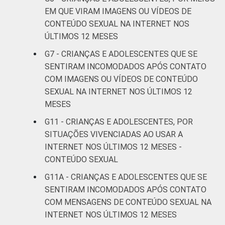
De 15 a 17
5
30
EM QUE VIRAM IMAGENS OU VÍDEOS DE
anos
CONTEÚDO SEXUAL NA INTERNET NOS
ÚLTIMOS 12 MESES
RENDA
Até 1 SM
4
16
FAMILIAR
G7 - CRIANÇAS E ADOLESCENTES QUE SE
Mais de 1
SENTIRAM INCOMODADOS APÓS CONTATO
3
15
SM até 2 SM
COM IMAGENS OU VÍDEOS DE CONTEÚDO
SEXUAL NA INTERNET NOS ÚLTIMOS 12
Mais de 2
MESES
3
18
SM até 3 SM
G11 - CRIANÇAS E ADOLESCENTES, POR
SITUAÇÕES VIVENCIADAS AO USAR A
Mais de 3
2
17
INTERNET NOS ÚLTIMOS 12 MESES -
SM
CONTEÚDO SEXUAL
Não tem
G11A - CRIANÇAS E ADOLESCENTES QUE SE
0
11
renda
SENTIRAM INCOMODADOS APÓS CONTATO
COM MENSAGENS DE CONTEÚDO SEXUAL NA
Não sabe
1
18
INTERNET NOS ÚLTIMOS 12 MESES