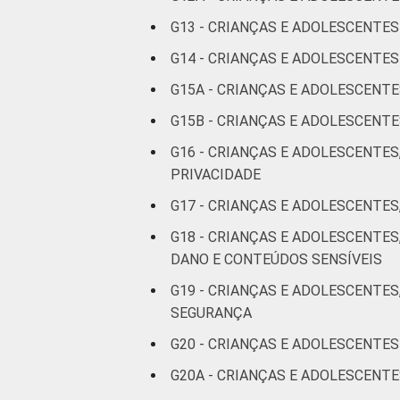
anos
G13 - CRIANÇAS E ADOLESCENTE
RENDA
Até 1 SM
G14 - CRIANÇAS E ADOLESCENT
FAMILIAR
G15A - CRIANÇAS E ADOLESCENT
Mais de 1
G15B - CRIANÇAS E ADOLESCEN
SM até 2 SM
G16 - CRIANÇAS E ADOLESCENTES
Mais de 2
PRIVACIDADE
SM até 3 SM
G17 - CRIANÇAS E ADOLESCENTES
Mais de 3
G18 - CRIANÇAS E ADOLESCENTE
SM
DANO E CONTEÚDOS SENSÍVEIS
G19 - CRIANÇAS E ADOLESCENTES
Não tem
SEGURANÇA
renda
G20 - CRIANÇAS E ADOLESCENTES
Não sabe
G20A - CRIANÇAS E ADOLESCENT