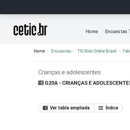
Ir para o conteúdo
Página inicial
Home
Encuestas 
Home
Encuestas
TIC Kids Online Brasil
Tab
Crianças e adolescentes
G20A - CRIANÇAS E ADOLESCENTE
Ver tabla ampliada
Índice