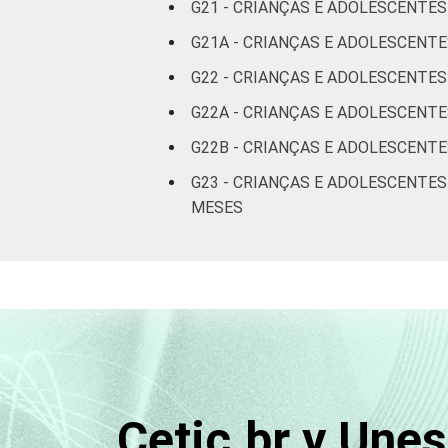
Não
G21 - CRIANÇAS E ADOLESCENTE
respondeu
G21A - CRIANÇAS E ADOLESCENTE
CLASSE
G22 - CRIANÇAS E ADOLESCENTE
AB
SOCIAL
G22A - CRIANÇAS E ADOLESCENTE
C
G22B - CRIANÇAS E ADOLESCENT
DE
G23 - CRIANÇAS E ADOLESCENTE
MESES
DOMICÍLIO
Sim
COM ACESSO
À INTERNET
Não
Fonte: CGI.br/NIC.br, Centro Regional 
por crianças e adolescentes no Brasil 
Cetic.br y Une