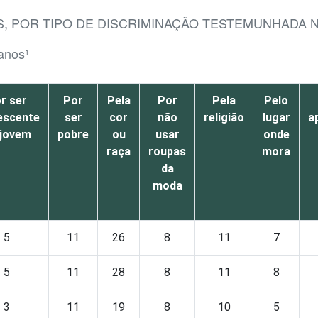
S, POR TIPO DE DISCRIMINAÇÃO TESTEMUNHADA 
 anos¹
r ser
Por
Pela
Por
Pela
Pelo
escente
ser
cor
não
religião
lugar
a
 jovem
pobre
ou
usar
onde
raça
roupas
mora
da
moda
5
11
26
8
11
7
5
11
28
8
11
8
3
11
19
8
10
5