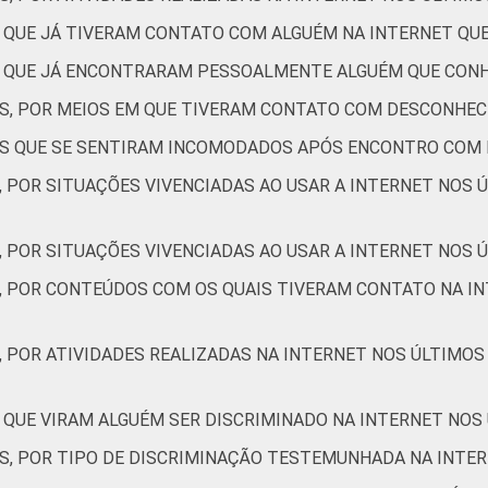
7
16
39
13
18
9
S QUE JÁ TIVERAM CONTATO COM ALGUÉM NA INTERNET Q
6
10
23
9
11
6
ES QUE JÁ ENCONTRARAM PESSOALMENTE ALGUÉM QUE CON
ES, POR MEIOS EM QUE TIVERAM CONTATO COM DESCONHEC
4
11
25
6
9
7
TES QUE SE SENTIRAM INCOMODADOS APÓS ENCONTRO COM
, POR SITUAÇÕES VIVENCIADAS AO USAR A INTERNET NOS 
4
12
28
9
11
7
, POR SITUAÇÕES VIVENCIADAS AO USAR A INTERNET NOS Ú
S, POR CONTEÚDOS COM OS QUAIS TIVERAM CONTATO NA IN
6
13
31
8
12
10
, POR ATIVIDADES REALIZADAS NA INTERNET NOS ÚLTIMOS
6
16
10
8
0
6
 QUE VIRAM ALGUÉM SER DISCRIMINADO NA INTERNET NOS
7
8
28
11
13
6
ES, POR TIPO DE DISCRIMINAÇÃO TESTEMUNHADA NA INTE