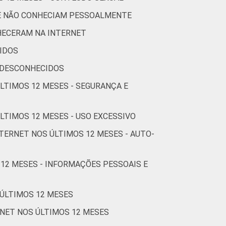
30
24
3
10
8
UE NÃO CONHECIAM PESSOALMENTE
16
14
1
5
4
HECERAM NA INTERNET
IDOS
17
14
2
6
5
 DESCONHECIDOS
ÚLTIMOS 12 MESES - SEGURANÇA E
23
15
1
5
8
LTIMOS 12 MESES - USO EXCESSIVO
TERNET NOS ÚLTIMOS 12 MESES - AUTO-
30
17
3
11
10
 12 MESES - INFORMAÇÕES PESSOAIS E
16
15
0
0
0
 ÚLTIMOS 12 MESES
18
14
2
5
5
RNET NOS ÚLTIMOS 12 MESES