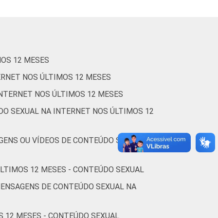
16
14
1
6
4
MOS 12 MESES
24
16
2
7
8
ERNET NOS ÚLTIMOS 12 MESES
INTERNET NOS ÚLTIMOS 12 MESES
DO SEXUAL NA INTERNET NOS ÚLTIMOS 12
3
2
1
2
2
GENS OU VÍDEOS DE CONTEÚDO SEXUAL NA
12
6
0
3
3
ÚLTIMOS 12 MESES - CONTEÚDO SEXUAL
27
19
2
6
10
MENSAGENS DE CONTEÚDO SEXUAL NA
S 12 MESES - CONTEÚDO SEXUAL