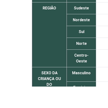
REGIÃO
Sudeste
Nordeste
Sul
Norte
Centro-
Oeste
SEXO DA
Masculino
CRIANÇA OU
DO
Feminino
ADOLESCENTE
ESCOLARIDADE
Até
DOS PAIS OU
Fundamental