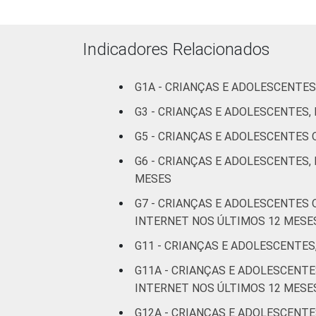
RESPONSÁVEIS
I
Indicadores Relacionados
Fundamental
II
G1A - CRIANÇAS E ADOLESCENTES
Médio ou
G3 - CRIANÇAS E ADOLESCENTES
mais
G5 - CRIANÇAS E ADOLESCENTES
FAIXA ETÁRIA
De 9 a 10
G6 - CRIANÇAS E ADOLESCENTES,
DA CRIANÇA
anos
MESES
OU DO
G7 - CRIANÇAS E ADOLESCENTES
ADOLESCENTE
De 11 a 12
INTERNET NOS ÚLTIMOS 12 MESE
anos
G11 - CRIANÇAS E ADOLESCENTES
De 13 a 14
G11A - CRIANÇAS E ADOLESCEN
anos
INTERNET NOS ÚLTIMOS 12 MESE
De 15 a 17
G12A - CRIANÇAS E ADOLESCENTE