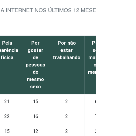
NA INTERNET NOS ÚLTIMOS 12 MESES
Pela
Por
Por não
Por
Outro
parência
gostar
estar
ser
s
física
de
trabalhando
mulher
pessoas
ou
do
menina
mesmo
sexo
21
15
2
6
6
22
16
2
7
7
15
12
2
3
4