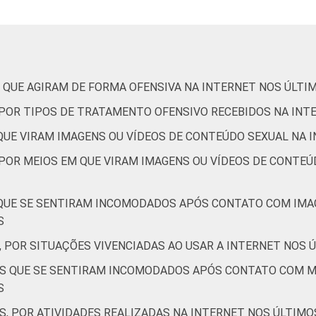
5
11
25
7
10
7
 QUE AGIRAM DE FORMA OFENSIVA NA INTERNET NOS ÚLTI
6
11
29
8
11
8
, POR TIPOS DE TRATAMENTO OFENSIVO RECEBIDOS NA INT
 QUE VIRAM IMAGENS OU VÍDEOS DE CONTEÚDO SEXUAL NA 
 POR MEIOS EM QUE VIRAM IMAGENS OU VÍDEOS DE CONTEÚ
3
5
6
2
1
3
 QUE SE SENTIRAM INCOMODADOS APÓS CONTATO COM IMA
2
7
17
5
4
4
S
, POR SITUAÇÕES VIVENCIADAS AO USAR A INTERNET NOS 
6
12
30
9
12
10
TES QUE SE SENTIRAM INCOMODADOS APÓS CONTATO COM 
S
S, POR ATIVIDADES REALIZADAS NA INTERNET NOS ÚLTIMO