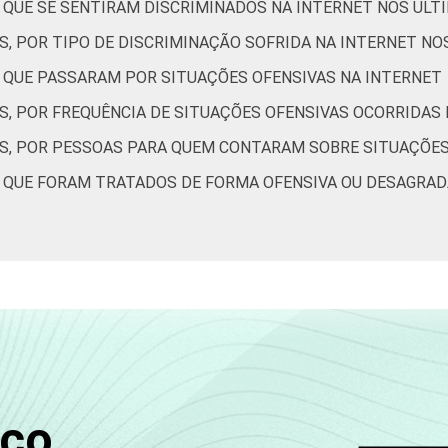
S QUE SE SENTIRAM DISCRIMINADOS NA INTERNET NOS ÚLT
2
16
28
9
18
5
S, POR TIPO DE DISCRIMINAÇÃO SOFRIDA NA INTERNET NO
S QUE PASSARAM POR SITUAÇÕES OFENSIVAS NA INTERNET
6
11
31
8
14
8
S, POR FREQUÊNCIA DE SITUAÇÕES OFENSIVAS OCORRIDAS
5
11
28
7
11
8
ES, POR PESSOAS PARA QUEM CONTARAM SOBRE SITUAÇÕES
5
11
22
9
9
6
S QUE FORAM TRATADOS DE FORMA OFENSIVA OU DESAGRAD
5
12
28
9
11
7
3
6
15
6
6
5
de Estudos para o Desenvolvimento da Sociedade da Informação (
- TIC Kids Online Brasil 2019. ¹Dados coletados por meio de que
sco