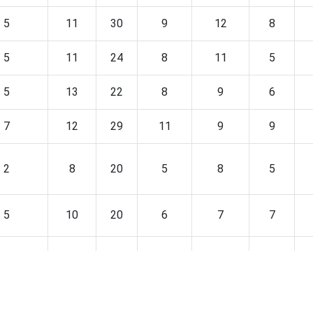
5
11
30
9
12
8
5
11
24
8
11
5
5
13
22
8
9
6
7
12
29
11
9
9
2
8
20
5
8
5
5
10
20
6
7
7
6
12
33
10
15
7
3
11
23
10
11
6