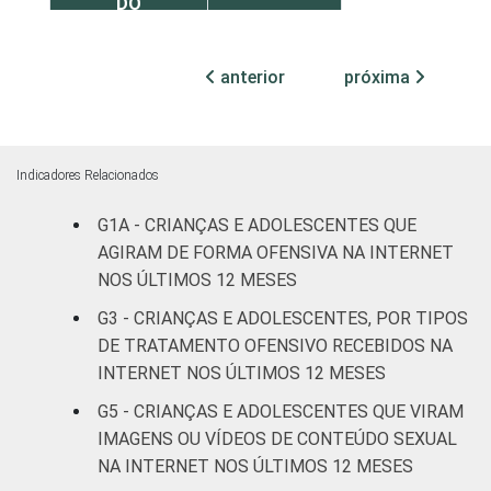
DO
Feminino
18
ADOLESCENTE
anterior
próxima
ESCOLARIDADE
Até
DOS PAIS OU
Fundamental
11
RESPONSÁVEIS
I
Indicadores Relacionados
Fundamental
17
II
G1A - CRIANÇAS E ADOLESCENTES QUE
AGIRAM DE FORMA OFENSIVA NA INTERNET
Médio ou
NOS ÚLTIMOS 12 MESES
11
mais
G3 - CRIANÇAS E ADOLESCENTES, POR TIPOS
DE TRATAMENTO OFENSIVO RECEBIDOS NA
FAIXA ETÁRIA
De 9 a 10
-
INTERNET NOS ÚLTIMOS 12 MESES
DA CRIANÇA
anos
OU DO
G5 - CRIANÇAS E ADOLESCENTES QUE VIRAM
ADOLESCENTE
De 11 a 12
IMAGENS OU VÍDEOS DE CONTEÚDO SEXUAL
6
anos
NA INTERNET NOS ÚLTIMOS 12 MESES