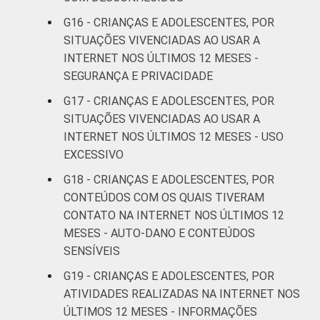
Estudos para o Desenvolvimento da
Sociedade da Informação (Cetic.br),
G16 - CRIANÇAS E ADOLESCENTES, POR
Pesquisa sobre o uso da Internet por
SITUAÇÕES VIVENCIADAS AO USAR A
crianças e adolescentes no Brasil - TIC Kids
INTERNET NOS ÚLTIMOS 12 MESES -
Online Brasil 2019. ¹Dados coletados por
SEGURANÇA E PRIVACIDADE
meio de questionários de
G17 - CRIANÇAS E ADOLESCENTES, POR
autopreenchimento.
SITUAÇÕES VIVENCIADAS AO USAR A
INTERNET NOS ÚLTIMOS 12 MESES - USO
EXCESSIVO
G18 - CRIANÇAS E ADOLESCENTES, POR
CONTEÚDOS COM OS QUAIS TIVERAM
CONTATO NA INTERNET NOS ÚLTIMOS 12
MESES - AUTO-DANO E CONTEÚDOS
SENSÍVEIS
G19 - CRIANÇAS E ADOLESCENTES, POR
ATIVIDADES REALIZADAS NA INTERNET NOS
ÚLTIMOS 12 MESES - INFORMAÇÕES