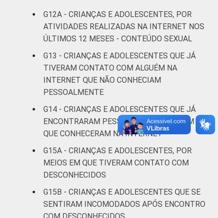
renda
G12A - CRIANÇAS E ADOLESCENTES, POR
ATIVIDADES REALIZADAS NA INTERNET NOS
Não sabe
12
ÚLTIMOS 12 MESES - CONTEÚDO SEXUAL
Não
G13 - CRIANÇAS E ADOLESCENTES QUE JÁ
14
respondeu
TIVERAM CONTATO COM ALGUÉM NA
INTERNET QUE NÃO CONHECIAM
CLASSE
AB
13
PESSOALMENTE
SOCIAL
G14 - CRIANÇAS E ADOLESCENTES QUE JÁ
C
11
ENCONTRARAM PESSOALMENTE ALGUÉM
QUE CONHECERAM NA INTERNET
DE
14
G15A - CRIANÇAS E ADOLESCENTES, POR
DOMICÍLIO
Sim
12
MEIOS EM QUE TIVERAM CONTATO COM
COM ACESSO
DESCONHECIDOS
À INTERNET
Não
13
G15B - CRIANÇAS E ADOLESCENTES QUE SE
SENTIRAM INCOMODADOS APÓS ENCONTRO
Fonte: CGI.br/NIC.br, Centro Regional de
COM DESCONHECIDOS