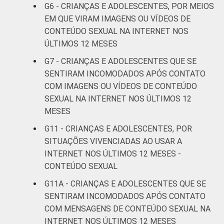
G6 - CRIANÇAS E ADOLESCENTES, POR MEIOS
De 13 a 14
11
EM QUE VIRAM IMAGENS OU VÍDEOS DE
anos
CONTEÚDO SEXUAL NA INTERNET NOS
ÚLTIMOS 12 MESES
De 15 a 17
17
anos
G7 - CRIANÇAS E ADOLESCENTES QUE SE
SENTIRAM INCOMODADOS APÓS CONTATO
RENDA
Até 1 SM
15
COM IMAGENS OU VÍDEOS DE CONTEÚDO
FAMILIAR
SEXUAL NA INTERNET NOS ÚLTIMOS 12
Mais de 1
MESES
12
SM até 2 SM
G11 - CRIANÇAS E ADOLESCENTES, POR
SITUAÇÕES VIVENCIADAS AO USAR A
Mais de 2
11
INTERNET NOS ÚLTIMOS 12 MESES -
SM até 3 SM
CONTEÚDO SEXUAL
Mais de 3
G11A - CRIANÇAS E ADOLESCENTES QUE SE
11
SM
SENTIRAM INCOMODADOS APÓS CONTATO
COM MENSAGENS DE CONTEÚDO SEXUAL NA
Não tem
INTERNET NOS ÚLTIMOS 12 MESES
0