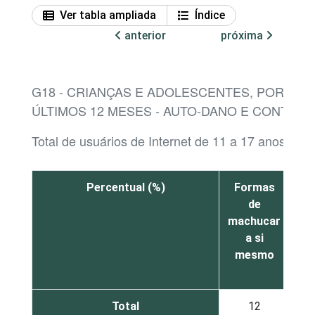
Ver tabla ampliada
Índice
anterior
próxima
G18 - CRIANÇAS E ADOLESCENTES, POR CO
ÚLTIMOS 12 MESES - AUTO-DANO E CONTEÚD
Total de usuários de Internet de 11 a 17 anos¹
Percentual (%)
Formas
Fo
de
machucar
co
a si
su
mesmo
Total
12