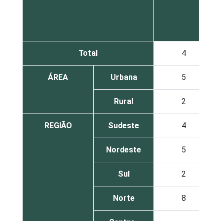
Total
4
ÁREA
Urbana
5
Rural
2
REGIÃO
Sudeste
4
Nordeste
5
Sul
2
Norte
8