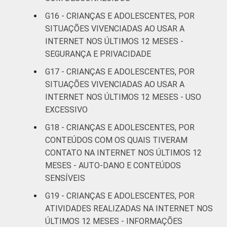
COM ACESSO
G16 - CRIANÇAS E ADOLESCENTES, POR
À INTERNET
Não
3
SITUAÇÕES VIVENCIADAS AO USAR A
INTERNET NOS ÚLTIMOS 12 MESES -
Fonte: CGI.br/NIC.br, Centro Regional de
SEGURANÇA E PRIVACIDADE
Estudos para o Desenvolvimento da
G17 - CRIANÇAS E ADOLESCENTES, POR
Sociedade da Informação (Cetic.br),
SITUAÇÕES VIVENCIADAS AO USAR A
Pesquisa sobre o uso da Internet por
INTERNET NOS ÚLTIMOS 12 MESES - USO
crianças e adolescentes no Brasil - TIC Kids
EXCESSIVO
Online Brasil 2019. ¹Dados coletados por
meio de questionários de
G18 - CRIANÇAS E ADOLESCENTES, POR
autopreenchimento.
CONTEÚDOS COM OS QUAIS TIVERAM
CONTATO NA INTERNET NOS ÚLTIMOS 12
MESES - AUTO-DANO E CONTEÚDOS
SENSÍVEIS
G19 - CRIANÇAS E ADOLESCENTES, POR
ATIVIDADES REALIZADAS NA INTERNET NOS
ÚLTIMOS 12 MESES - INFORMAÇÕES