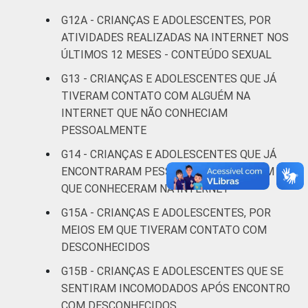
G12A - CRIANÇAS E ADOLESCENTES, POR
Mais de 3
4
ATIVIDADES REALIZADAS NA INTERNET NOS
SM
ÚLTIMOS 12 MESES - CONTEÚDO SEXUAL
Não tem
G13 - CRIANÇAS E ADOLESCENTES QUE JÁ
0
renda
TIVERAM CONTATO COM ALGUÉM NA
INTERNET QUE NÃO CONHECIAM
Não sabe
3
PESSOALMENTE
G14 - CRIANÇAS E ADOLESCENTES QUE JÁ
Não
1
ENCONTRARAM PESSOALMENTE ALGUÉM
respondeu
QUE CONHECERAM NA INTERNET
CLASSE
AB
3
G15A - CRIANÇAS E ADOLESCENTES, POR
SOCIAL
MEIOS EM QUE TIVERAM CONTATO COM
C
4
DESCONHECIDOS
G15B - CRIANÇAS E ADOLESCENTES QUE SE
DE
5
SENTIRAM INCOMODADOS APÓS ENCONTRO
COM DESCONHECIDOS
DOMICÍLIO
Sim
5