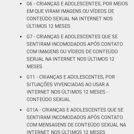
-
G6 - CRIANÇAS E ADOLESCENTES, POR MEIOS
DA CRIANÇA
anos
EM QUE VIRAM IMAGENS OU VÍDEOS DE
OU DO
CONTEÚDO SEXUAL NA INTERNET NOS
ADOLESCENTE
De 11 a 12
3
ÚLTIMOS 12 MESES
anos
G7 - CRIANÇAS E ADOLESCENTES QUE SE
De 13 a 14
SENTIRAM INCOMODADOS APÓS CONTATO
4
anos
COM IMAGENS OU VÍDEOS DE CONTEÚDO
SEXUAL NA INTERNET NOS ÚLTIMOS 12
De 15 a 17
MESES
5
anos
G11 - CRIANÇAS E ADOLESCENTES, POR
SITUAÇÕES VIVENCIADAS AO USAR A
RENDA
Até 1 SM
6
FAMILIAR
INTERNET NOS ÚLTIMOS 12 MESES -
CONTEÚDO SEXUAL
Mais de 1
4
SM até 2 SM
G11A - CRIANÇAS E ADOLESCENTES QUE SE
SENTIRAM INCOMODADOS APÓS CONTATO
Mais de 2
COM MENSAGENS DE CONTEÚDO SEXUAL NA
4
SM até 3 SM
INTERNET NOS ÚLTIMOS 12 MESES