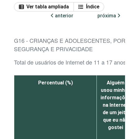
Ver tabla ampliada
Índice
anterior
próxima
G16 - CRIANÇAS E ADOLESCENTES, POR SIT
SEGURANÇA E PRIVACIDADE
Total de usuários de Internet de 11 a 17 anos¹
Percentual (%)
Alguém
usou minhas
informações
na Internet
de um jeito
que eu não
gostei