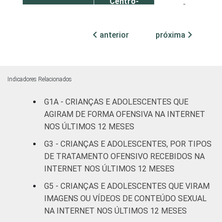
Centro-
3
Oeste
anterior
próxima
SEXO DA
Masculino
5
CRIANÇA OU
DO
Feminino
4
ADOLESCENTE
Indicadores Relacionados
ESCOLARIDADE
Até
G1A - CRIANÇAS E ADOLESCENTES QUE
DOS PAIS OU
Fundamental
3
AGIRAM DE FORMA OFENSIVA NA INTERNET
RESPONSÁVEIS
I
NOS ÚLTIMOS 12 MESES
G3 - CRIANÇAS E ADOLESCENTES, POR TIPOS
Fundamental
5
DE TRATAMENTO OFENSIVO RECEBIDOS NA
II
INTERNET NOS ÚLTIMOS 12 MESES
Médio ou
G5 - CRIANÇAS E ADOLESCENTES QUE VIRAM
5
mais
IMAGENS OU VÍDEOS DE CONTEÚDO SEXUAL
NA INTERNET NOS ÚLTIMOS 12 MESES
FAIXA ETÁRIA
De 9 a 10