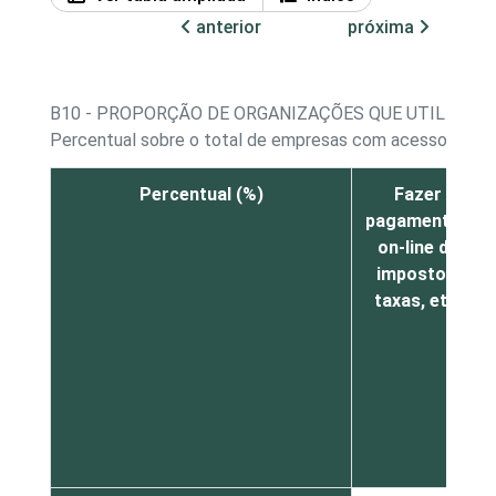
anterior
próxima
B10 - PROPORÇÃO DE ORGANIZAÇÕES QUE UTILIZARA
Percentual sobre o total de empresas com acesso à Inte
Percentual (%)
Fazer
pagamentos
on-line de
impostos,
taxas, etc.