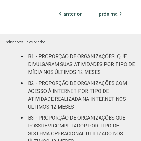
Sudeste
32
anterior
próxima
Centro-Oeste
36
ATIVIDADES
Associações
FIM
patronais,
Indicadores Relacionados
34
profissionais e
sindicais
B1 - PROPORÇÃO DE ORGANIZAÇÕES QUE
DIVULGARAM SUAS ATIVIDADES POR TIPO DE
Cultura e
MÍDIA NOS ÚLTIMOS 12 MESES
26
recreação
B2 - PROPORÇÃO DE ORGANIZAÇÕES COM
ACESSO À INTERNET POR TIPO DE
Educação, e
36
ATIVIDADE REALIZADA NA INTERNET NOS
Pesquisa
ÚLTIMOS 12 MESES
Desenvolvimento
B3 - PROPORÇÃO DE ORGANIZAÇÕES QUE
e Defesa de
30
POSSUEM COMPUTADOR POR TIPO DE
Direitos
SISTEMA OPERACIONAL UTILIZADO NOS