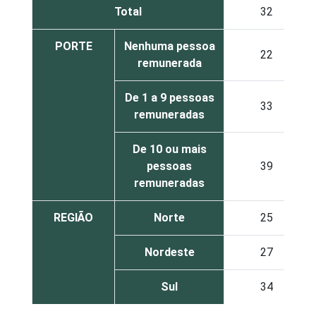
Total
32
PORTE
Nenhuma pessoa
22
remunerada
De 1 a 9 pessoas
33
remuneradas
De 10 ou mais
pessoas
39
remuneradas
REGIÃO
Norte
25
Nordeste
27
Sul
34