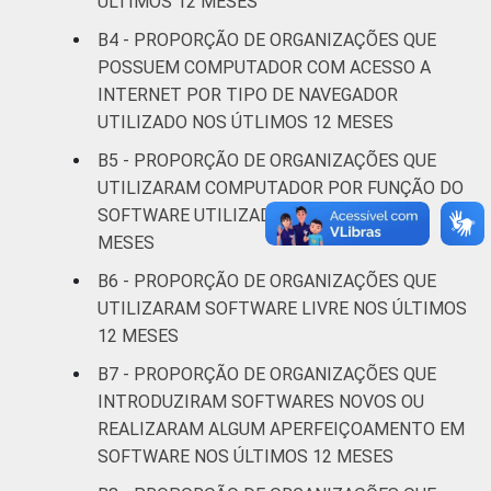
ÚLTIMOS 12 MESES
Religião
25
B4 - PROPORÇÃO DE ORGANIZAÇÕES QUE
POSSUEM COMPUTADOR COM ACESSO A
Saúde e
INTERNET POR TIPO DE NAVEGADOR
assistência
39
UTILIZADO NOS ÚTLIMOS 12 MESES
social
B5 - PROPORÇÃO DE ORGANIZAÇÕES QUE
Outros
41
UTILIZARAM COMPUTADOR POR FUNÇÃO DO
SOFTWARE UTILIZADO NOS ÚLTIMOS 12
* Base: 2245 organizações sem fins
MESES
lucrativos que declararam ter acesso à
B6 - PROPORÇÃO DE ORGANIZAÇÕES QUE
Internet. Respostas estimuladas e
UTILIZARAM SOFTWARE LIVRE NOS ÚLTIMOS
rodiziadas. Cada item apresentado se refere
12 MESES
apenas aos resultados da alternativa "sim".
Dados coletados entre outubro de 2013 e
B7 - PROPORÇÃO DE ORGANIZAÇÕES QUE
abril de 2014.
INTRODUZIRAM SOFTWARES NOVOS OU
Fonte: NIC.br - out 2013 / abr 2014
REALIZARAM ALGUM APERFEIÇOAMENTO EM
SOFTWARE NOS ÚLTIMOS 12 MESES