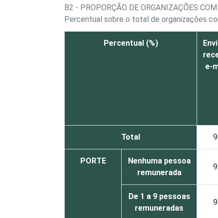
B2 - PROPORÇÃO DE ORGANIZAÇÕES COM 
Percentual sobre o total de organizações c
Percentual (%)
Envi
rec
e-m
Total
9
PORTE
Nenhuma pessoa
9
remunerada
De 1 a 9 pessoas
9
remuneradas