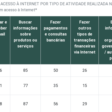
ACESSO À INTERNET POR TIPO DE ATIVIDADE REALIZADA 
om acesso à Internet*
ar e
Buscar
Fazer
Fazer
eber
informações
pagamentos
outros
inf
ail
sobre
e consultas
tipos de
produtos ou
bancárias
transações
org
serviços
financeiras
gove
via Internet
/ a
p
6
85
50
26
1
77
35
15
8
87
56
29