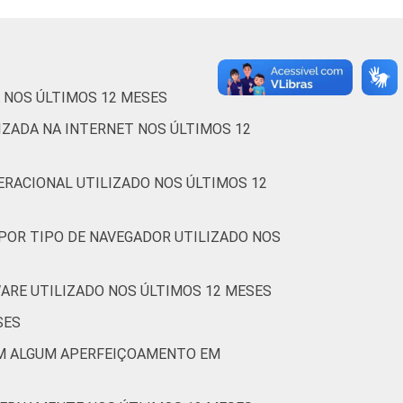
66
54
28
62
 NOS ÚLTIMOS 12 MESES
79
68
45
71
IZADA NA INTERNET NOS ÚLTIMOS 12
RACIONAL UTILIZADO NOS ÚLTIMOS 12
72
66
34
61
POR TIPO DE NAVEGADOR UTILIZADO NOS
53
39
26
64
RE UTILIZADO NOS ÚLTIMOS 12 MESES
SES
78
70
38
57
AM ALGUM APERFEIÇOAMENTO EM
77
66
31
50