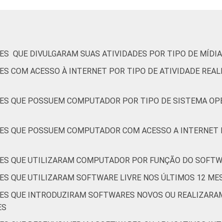
5
84
55
29
ES QUE DIVULGARAM SUAS ATIVIDADES POR TIPO DE MÍDIA
7
84
54
37
ES COM ACESSO À INTERNET POR TIPO DE ATIVIDADE REAL
ES QUE POSSUEM COMPUTADOR POR TIPO DE SISTEMA OPE
6
84
51
28
ES QUE POSSUEM COMPUTADOR COM ACESSO A INTERNET 
3
81
44
24
ES QUE UTILIZARAM COMPUTADOR POR FUNÇÃO DO SOFTWA
ES QUE UTILIZARAM SOFTWARE LIVRE NOS ÚLTIMOS 12 ME
9
85
60
33
ÕES QUE INTRODUZIRAM SOFTWARES NOVOS OU REALIZAR
ES
7
89
44
20