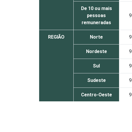
De 10 ou mais
pessoas
9
remuneradas
REGIÃO
Norte
9
Nordeste
9
Sul
9
Sudeste
9
Centro-Oeste
9
ATIVIDADES
Associações
FIM
patronais,
9
profissionais e
sindicais