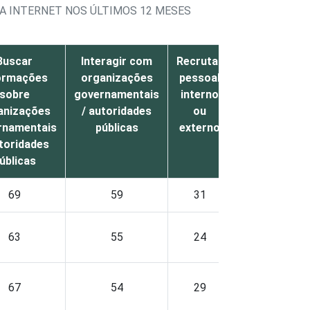
NA INTERNET NOS ÚLTIMOS 12 MESES
Buscar
Interagir com
Recrutar
Uso de
ormações
organizações
pessoal
mensagens
sobre
governamentais
interno
instantâneas
anizações
/ autoridades
ou
rnamentais
públicas
externo
utoridades
úblicas
69
59
31
60
63
55
24
51
67
54
29
64