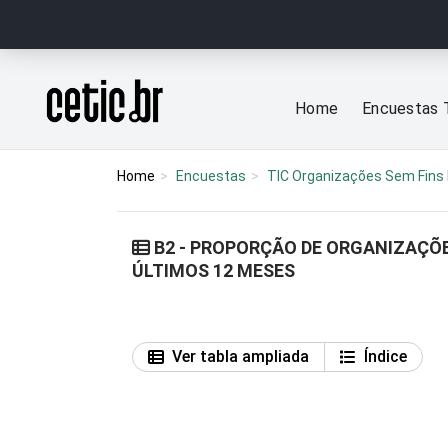
Ir para o conteúdo
Página inicial
Home
Encuestas 
Home
Encuestas
TIC Organizações Sem Fins 
B2 - PROPORÇÃO DE ORGANIZAÇÕE
ÚLTIMOS 12 MESES
Ver tabla ampliada
Índice