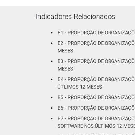
Cultura e
Indicadores Relacionados
9
recreação
B1 - PROPORÇÃO DE ORGANIZAÇÕ
Educação, e
9
Pesquisa
B2 - PROPORÇÃO DE ORGANIZAÇÕ
MESES
Desenvolvimento
B3 - PROPORÇÃO DE ORGANIZAÇÕ
e Defesa de
9
MESES
Direitos
B4 - PROPORÇÃO DE ORGANIZAÇÕ
Religião
9
ÚTLIMOS 12 MESES
B5 - PROPORÇÃO DE ORGANIZAÇÕ
Saúde e
B6 - PROPORÇÃO DE ORGANIZAÇÕ
assistência
9
social
B7 - PROPORÇÃO DE ORGANIZAÇ
SOFTWARE NOS ÚLTIMOS 12 MES
Outros
9