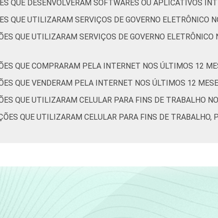
ÕES QUE DESENVOLVERAM SOFTWARES OU APLICATIVOS IN
rativos que declararam ter acesso à Internet. Respostas estimu
ES QUE UTILIZARAM SERVIÇOS DE GOVERNO ELETRÔNICO N
ativa "sim". Dados coletados entre outubro de 2013 e abril de 2
ÕES QUE UTILIZARAM SERVIÇOS DE GOVERNO ELETRÔNICO 
ÕES QUE COMPRARAM PELA INTERNET NOS ÚLTIMOS 12 ME
ÕES QUE VENDERAM PELA INTERNET NOS ÚLTIMOS 12 MES
ÕES QUE UTILIZARAM CELULAR PARA FINS DE TRABALHO N
ÕES QUE UTILIZARAM CELULAR PARA FINS DE TRABALHO, 