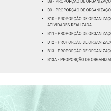
B8 - PROPORÇÃO DE ORGANIZAÇ
* Base: 2245 organizações sem fins luc
B9 - PROPORÇÃO DE ORGANIZAÇÕ
refere apenas aos resultados da altern
B10 - PROPORÇÃO DE ORGANIZAÇ
Fonte: NIC.br - out 2013 / abr 2014
ATIVIDADES REALIZADA
B11 - PROPORÇÃO DE ORGANIZAÇ
B12 - PROPORÇÃO DE ORGANIZAÇ
B13 - PROPORÇÃO DE ORGANIZAÇ
B13A - PROPORÇÃO DE ORGANIZAÇ