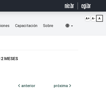
A+
A-
A
Selecionar idioma
ciones
Capacitación
Sobre
12 MESES
anterior
próxima