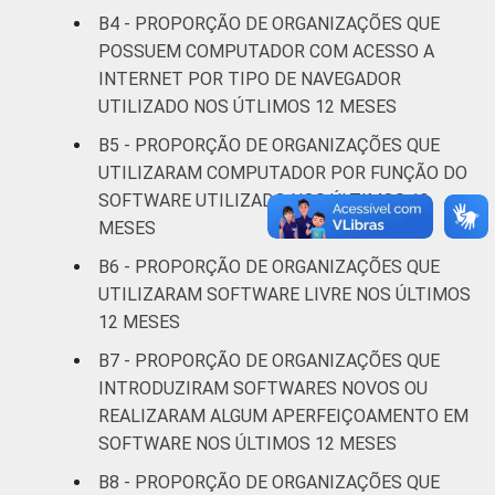
B4 - PROPORÇÃO DE ORGANIZAÇÕES QUE
* Base: 2245 organizações sem fins
POSSUEM COMPUTADOR COM ACESSO A
lucrativos que declararam ter acesso à
INTERNET POR TIPO DE NAVEGADOR
Internet. Dados coletados entre outubro de
UTILIZADO NOS ÚTLIMOS 12 MESES
2013 e abril de 2014.
B5 - PROPORÇÃO DE ORGANIZAÇÕES QUE
Fonte: NIC.br - out 2013 / abr 2014
UTILIZARAM COMPUTADOR POR FUNÇÃO DO
SOFTWARE UTILIZADO NOS ÚLTIMOS 12
MESES
B6 - PROPORÇÃO DE ORGANIZAÇÕES QUE
UTILIZARAM SOFTWARE LIVRE NOS ÚLTIMOS
12 MESES
B7 - PROPORÇÃO DE ORGANIZAÇÕES QUE
INTRODUZIRAM SOFTWARES NOVOS OU
REALIZARAM ALGUM APERFEIÇOAMENTO EM
SOFTWARE NOS ÚLTIMOS 12 MESES
B8 - PROPORÇÃO DE ORGANIZAÇÕES QUE