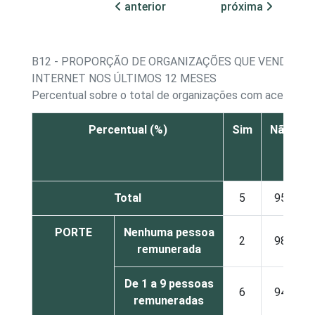
anterior
próxima
B12 - PROPORÇÃO DE ORGANIZAÇÕES QUE VENDERA
INTERNET NOS ÚLTIMOS 12 MESES
Percentual sobre o total de organizações com acesso à 
Percentual (%)
Sim
Não
N
r
Total
5
95
PORTE
Nenhuma pessoa
2
98
remunerada
De 1 a 9 pessoas
6
94
remuneradas