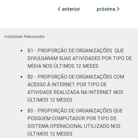
anterior
próxima
Cultura e
7
92
recreação
Educação, e
Indicadores Relacionados
14
86
Pesquisa
B1 - PROPORÇÃO DE ORGANIZAÇÕES QUE
DIVULGARAM SUAS ATIVIDADES POR TIPO DE
Desenvolvimento
e Defesa de
6
94
MÍDIA NOS ÚLTIMOS 12 MESES
Direitos
B2 - PROPORÇÃO DE ORGANIZAÇÕES COM
ACESSO À INTERNET POR TIPO DE
Religião
2
97
ATIVIDADE REALIZADA NA INTERNET NOS
ÚLTIMOS 12 MESES
Saúde e
B3 - PROPORÇÃO DE ORGANIZAÇÕES QUE
assistência
5
94
social
POSSUEM COMPUTADOR POR TIPO DE
SISTEMA OPERACIONAL UTILIZADO NOS
Outros
5
95
ÚLTIMOS 12 MESES