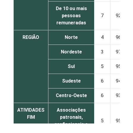
De 10 ou mais
pessoas
7
92
remuneradas
REGIÃO
Norte
4
96
Nordeste
3
97
Sul
5
95
Sudeste
6
94
Centro-Oeste
6
93
ATIVIDADES
Associações
FIM
patronais,
5
95
profissionais e
sindicais