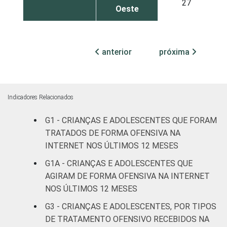
27
Oeste
SEXO DA
Masculino
18
CRIANÇA OU
anterior
próxima
DO
Feminino
14
ADOLESCENTE
ESCOLARIDADE
Até
Indicadores Relacionados
DOS PAIS OU
Fundamental
14
RESPONSÁVEIS
I
G1 - CRIANÇAS E ADOLESCENTES QUE FORAM
TRATADOS DE FORMA OFENSIVA NA
Fundamental
INTERNET NOS ÚLTIMOS 12 MESES
16
II
G1A - CRIANÇAS E ADOLESCENTES QUE
AGIRAM DE FORMA OFENSIVA NA INTERNET
Médio ou
17
NOS ÚLTIMOS 12 MESES
mais
G3 - CRIANÇAS E ADOLESCENTES, POR TIPOS
FAIXA ETÁRIA
De 9 a 10
DE TRATAMENTO OFENSIVO RECEBIDOS NA
-