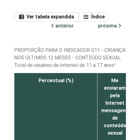
Ver tabela expandida
Índice
anterior
próxima
PROPORÇÃO PARA O INDICADOR G11 - CRIANÇAS E A
NOS ÚLTIMOS 12 MESES - CONTEÚDO SEXUAL
Total de usuários de Internet de 11 a 17 anos¹
Percentual (%)
Me
enviaram
m
pela
Internet
mensagens
de
conteúdo
n
sexual