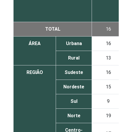
TOTAL
16
ÁREA
Urbana
16
Rural
13
REGIÃO
Sudeste
16
Nordeste
15
Sul
9
Norte
19
Centro-