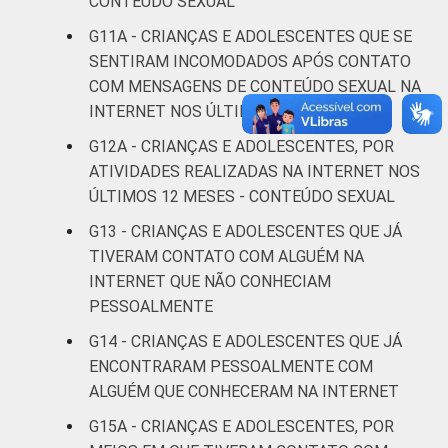
CONTEÚDO SEXUAL
Mais de 3
22
G11A - CRIANÇAS E ADOLESCENTES QUE SE
SM
SENTIRAM INCOMODADOS APÓS CONTATO
COM MENSAGENS DE CONTEÚDO SEXUAL NA
Não tem
29
INTERNET NOS ÚLTIMOS 12 MESES
renda
G12A - CRIANÇAS E ADOLESCENTES, POR
Não sabe
10
ATIVIDADES REALIZADAS NA INTERNET NOS
ÚLTIMOS 12 MESES - CONTEÚDO SEXUAL
Não
12
G13 - CRIANÇAS E ADOLESCENTES QUE JÁ
respondeu
TIVERAM CONTATO COM ALGUÉM NA
INTERNET QUE NÃO CONHECIAM
CLASSE
AB
17
PESSOALMENTE
SOCIAL
C
14
G14 - CRIANÇAS E ADOLESCENTES QUE JÁ
ENCONTRARAM PESSOALMENTE COM
DE
17
ALGUÉM QUE CONHECERAM NA INTERNET
G15A - CRIANÇAS E ADOLESCENTES, POR
Fonte: CGI.br/NIC.br, Centro Regional de