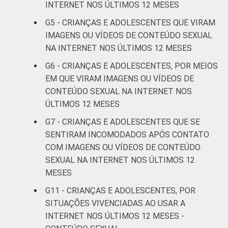
DA CRIANÇA
anos
INTERNET NOS ÚLTIMOS 12 MESES
OU DO
G5 - CRIANÇAS E ADOLESCENTES QUE VIRAM
ADOLESCENTE
De 11 a 12
3
IMAGENS OU VÍDEOS DE CONTEÚDO SEXUAL
anos
NA INTERNET NOS ÚLTIMOS 12 MESES
De 13 a 14
G6 - CRIANÇAS E ADOLESCENTES, POR MEIOS
15
anos
EM QUE VIRAM IMAGENS OU VÍDEOS DE
CONTEÚDO SEXUAL NA INTERNET NOS
De 15 a 17
ÚLTIMOS 12 MESES
23
anos
G7 - CRIANÇAS E ADOLESCENTES QUE SE
SENTIRAM INCOMODADOS APÓS CONTATO
RENDA
Até 1 SM
14
COM IMAGENS OU VÍDEOS DE CONTEÚDO
FAMILIAR
SEXUAL NA INTERNET NOS ÚLTIMOS 12
Mais de 1
15
MESES
SM até 2 SM
G11 - CRIANÇAS E ADOLESCENTES, POR
Mais de 2
SITUAÇÕES VIVENCIADAS AO USAR A
14
SM até 3 SM
INTERNET NOS ÚLTIMOS 12 MESES -