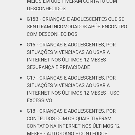
MEIOS EM QUE TIVERAM CONTATO COM
Estudos para o Desenvolvimento da
DESCONHECIDOS
Sociedade da Informação (Cetic.br),
Pesquisa sobre o Uso da Internet por
G15B - CRIANÇAS E ADOLESCENTES QUE SE
Crianças e Adolescentes no Brasil – TIC Kids
SENTIRAM INCOMODADOS APÓS ENCONTRO
Online Brasil 2017. ¹Dados coletados por
COM DESCONHECIDOS
meio de questionários de
G16 - CRIANÇAS E ADOLESCENTES, POR
autopreenchimento.
SITUAÇÕES VIVENCIADAS AO USAR A
INTERNET NOS ÚLTIMOS 12 MESES -
SEGURANÇA E PRIVACIDADE
G17 - CRIANÇAS E ADOLESCENTES, POR
SITUAÇÕES VIVENCIADAS AO USAR A
INTERNET NOS ÚLTIMOS 12 MESES - USO
EXCESSIVO
G18 - CRIANÇAS E ADOLESCENTES, POR
CONTEÚDOS COM OS QUAIS TIVERAM
CONTATO NA INTERNET NOS ÚLTIMOS 12
MESES - AUTO-DANO E CONTEÚDOS