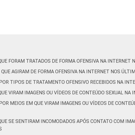
De 11 a 12 anos
2
4
De 13 a 14 anos
10
7
De 15 a 17 anos
18
17
Até 1 SM
13
8
 QUE FORAM TRATADOS DE FORMA OFENSIVA NA INTERNET 
 QUE AGIRAM DE FORMA OFENSIVA NA INTERNET NOS ÚLTI
Mais de 1 SM até 2 SM
12
12
, POR TIPOS DE TRATAMENTO OFENSIVO RECEBIDOS NA INT
Mais de 2 SM até 3 SM
12
13
 QUE VIRAM IMAGENS OU VÍDEOS DE CONTEÚDO SEXUAL NA 
Mais de 3 SM
13
12
 POR MEIOS EM QUE VIRAM IMAGENS OU VÍDEOS DE CONTEÚ
Não tem renda
29
5
 QUE SE SENTIRAM INCOMODADOS APÓS CONTATO COM IMA
S
Não sabe
6
11