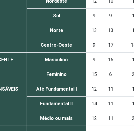
Nordeste
12
10
Sul
9
9
Norte
13
13
Centro-Oeste
9
17
1
CENTE
Masculino
9
16
Feminino
15
6
NSÁVEIS
Até Fundamental I
12
11
Fundamental II
14
11
Médio ou mais
12
11
OLESCENTE
De 9 a 10 anos
-
-