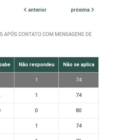
anterior
próxima
OS APÓS CONTATO COM MENSAGENS DE
sabe
Não respondeu
Não se aplica
2
1
74
2
1
74
0
0
80
1
1
74