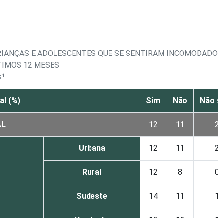
CRIANÇAS E ADOLESCENTES QUE SE SENTIRAM INCOMODAD
TIMOS 12 MESES
s¹
al (%)
Sim
Não
Não 
AL
12
11
Urbana
12
11
Rural
12
8
Sudeste
14
11