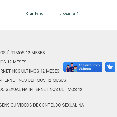
0
0
93
anterior
próxima
5
1
77
1
1
63
1
1
77
NOS ÚLTIMOS 12 MESES
MOS 12 MESES
1
1
75
ERNET NOS ÚLTIMOS 12 MESES
1
0
73
INTERNET NOS ÚLTIMOS 12 MESES
5
1
70
DO SEXUAL NA INTERNET NOS ÚLTIMOS 12
0
0
66
GENS OU VÍDEOS DE CONTEÚDO SEXUAL NA
3
0
80