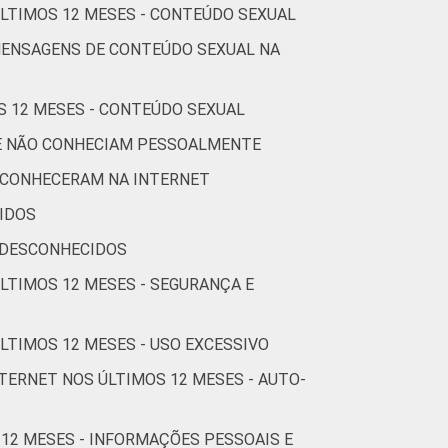
ÚLTIMOS 12 MESES - CONTEÚDO SEXUAL
2
0
81
MENSAGENS DE CONTEÚDO SEXUAL NA
1
1
73
S 12 MESES - CONTEÚDO SEXUAL
3
0
76
UE NÃO CONHECIAM PESSOALMENTE
 CONHECERAM NA INTERNET
1
1
73
IDOS
Cetic.br), Pesquisa sobre o Uso da Internet
 DESCONHECIDOS
estionários de autopreenchimento.
ÚLTIMOS 12 MESES - SEGURANÇA E
LTIMOS 12 MESES - USO EXCESSIVO
TERNET NOS ÚLTIMOS 12 MESES - AUTO-
 12 MESES - INFORMAÇÕES PESSOAIS E