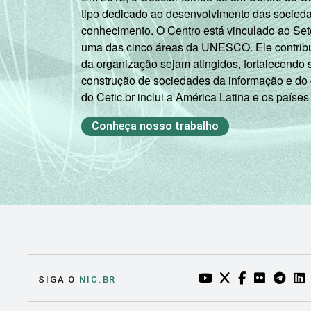
tipo dedicado ao desenvolvimento das socied
conhecimento. O Centro está vinculado ao Set
uma das cinco áreas da UNESCO. Ele contribui
da organização sejam atingidos, fortalecendo 
construção de sociedades da informação e do
do Cetic.br inclui a América Latina e os países
Conheça nosso trabalho
YOUTUBE DO NIC.BR
TWITTER DO NIC
FACEBOOK DO
FLICKR DO
TELEGR
LI
SIGA O
NIC.BR