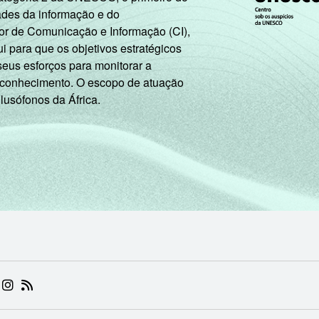
ades da informação e do
or de Comunicação e Informação (CI),
 para que os objetivos estratégicos
seus esforços para monitorar a
 conhecimento. O escopo de atuação
 lusófonos da África.
 (ABRE EM NOVA ABA)
.BR (ABRE EM NOVA ABA)
 NIC.BR (ABRE EM NOVA ABA)
 NIC.BR (ABRE EM NOVA ABA)
AM DO NIC.BR (ABRE EM NOVA ABA)
NKEDIN DO NIC.BR (ABRE EM NOVA ABA)
INSTAGRAM DO NIC.BR (ABRE EM NOVA ABA)
RSS DO NIC.BR (ABRE EM NOVA ABA)