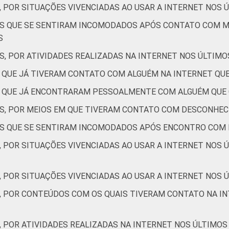
, POR SITUAÇÕES VIVENCIADAS AO USAR A INTERNET NOS 
Não respondeu
8
9
TES QUE SE SENTIRAM INCOMODADOS APÓS CONTATO COM 
S
AB
12
13
S, POR ATIVIDADES REALIZADAS NA INTERNET NOS ÚLTIMO
C
12
9
S QUE JÁ TIVERAM CONTATO COM ALGUÉM NA INTERNET Q
ES QUE JÁ ENCONTRARAM PESSOALMENTE COM ALGUÉM QUE
DE
12
13
ES, POR MEIOS EM QUE TIVERAM CONTATO COM DESCONHEC
de Estudos para o Desenvolvimento da Sociedade da Informação (
TES QUE SE SENTIRAM INCOMODADOS APÓS ENCONTRO COM
– TIC Kids Online Brasil 2017. ¹Dados coletados por meio de qu
, POR SITUAÇÕES VIVENCIADAS AO USAR A INTERNET NOS 
, POR SITUAÇÕES VIVENCIADAS AO USAR A INTERNET NOS Ú
S, POR CONTEÚDOS COM OS QUAIS TIVERAM CONTATO NA IN
, POR ATIVIDADES REALIZADAS NA INTERNET NOS ÚLTIMOS