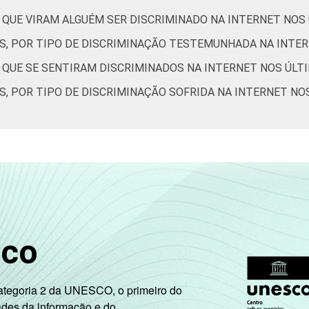
 QUE VIRAM ALGUÉM SER DISCRIMINADO NA INTERNET NOS
0
2
0
0
0
1
ES, POR TIPO DE DISCRIMINAÇÃO TESTEMUNHADA NA INTE
1
0
1
0
1
0
S QUE SE SENTIRAM DISCRIMINADOS NA INTERNET NOS ÚLT
S, POR TIPO DE DISCRIMINAÇÃO SOFRIDA NA INTERNET NO
1
1
2
1
1
1
1
3
4
2
3
2
de Estudos para o Desenvolvimento da Sociedade da Informação (
– TIC Kids Online Brasil 2017. ¹Dados coletados por meio de qu
sco
Categoria 2 da UNESCO, o primeiro do
ades da informação e do