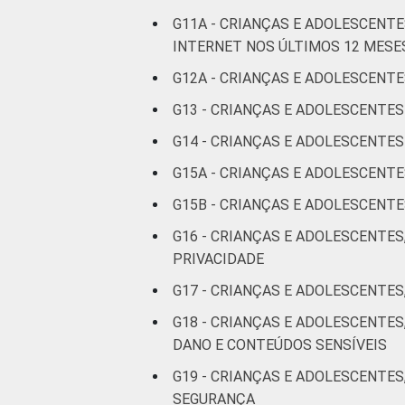
De 15 a 17
G11A - CRIANÇAS E ADOLESCEN
anos
INTERNET NOS ÚLTIMOS 12 MESE
RENDA
Até 1 SM
G12A - CRIANÇAS E ADOLESCENTE
FAMILIAR
G13 - CRIANÇAS E ADOLESCENTE
Mais de 1
SM até 2 SM
G14 - CRIANÇAS E ADOLESCENT
G15A - CRIANÇAS E ADOLESCENT
Mais de 2
G15B - CRIANÇAS E ADOLESCEN
SM até 3 SM
G16 - CRIANÇAS E ADOLESCENTES
Mais de 3
PRIVACIDADE
SM
G17 - CRIANÇAS E ADOLESCENTES
Não tem
G18 - CRIANÇAS E ADOLESCENTE
renda
DANO E CONTEÚDOS SENSÍVEIS
G19 - CRIANÇAS E ADOLESCENTES
Não sabe
SEGURANÇA