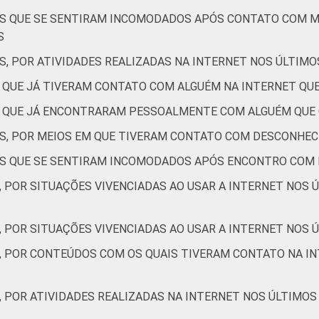
2
2
4
1
2
2
TES QUE SE SENTIRAM INCOMODADOS APÓS CONTATO COM 
S
2
3
4
2
2
2
S, POR ATIVIDADES REALIZADAS NA INTERNET NOS ÚLTIMO
S QUE JÁ TIVERAM CONTATO COM ALGUÉM NA INTERNET Q
1
1
3
0
2
0
ES QUE JÁ ENCONTRARAM PESSOALMENTE COM ALGUÉM QUE
ES, POR MEIOS EM QUE TIVERAM CONTATO COM DESCONHEC
1
1
2
1
1
1
TES QUE SE SENTIRAM INCOMODADOS APÓS ENCONTRO COM
, POR SITUAÇÕES VIVENCIADAS AO USAR A INTERNET NOS 
1
0
2
0
1
0
, POR SITUAÇÕES VIVENCIADAS AO USAR A INTERNET NOS Ú
S, POR CONTEÚDOS COM OS QUAIS TIVERAM CONTATO NA IN
0
7
0
0
16
9
, POR ATIVIDADES REALIZADAS NA INTERNET NOS ÚLTIMOS
0
2
2
2
0
2