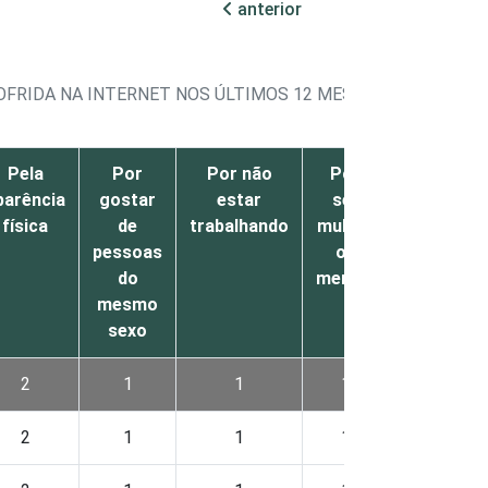
anterior
OFRIDA NA INTERNET NOS ÚLTIMOS 12 MESES
Pela
Por
Por não
Por
Outro
parência
gostar
estar
ser
s
física
de
trabalhando
mulher
pessoas
ou
do
menina
mesmo
sexo
2
1
1
1
1
2
1
1
1
1