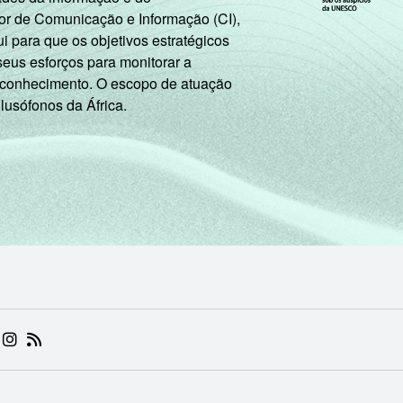
or de Comunicação e Informação (CI),
 para que os objetivos estratégicos
seus esforços para monitorar a
 conhecimento. O escopo de atuação
 lusófonos da África.
 (ABRE EM NOVA ABA)
.BR (ABRE EM NOVA ABA)
 NIC.BR (ABRE EM NOVA ABA)
 NIC.BR (ABRE EM NOVA ABA)
AM DO NIC.BR (ABRE EM NOVA ABA)
NKEDIN DO NIC.BR (ABRE EM NOVA ABA)
INSTAGRAM DO NIC.BR (ABRE EM NOVA ABA)
RSS DO NIC.BR (ABRE EM NOVA ABA)