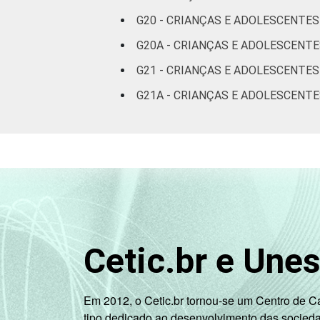
Não
G20 - CRIANÇAS E ADOLESCENTES
respondeu
G20A - CRIANÇAS E ADOLESCENT
CLASSE
AB
G21 - CRIANÇAS E ADOLESCENTE
SOCIAL
G21A - CRIANÇAS E ADOLESCENTE
C
DE
Fonte: CGI.br/NIC.br, Centro Regional 
por Crianças e Adolescentes no Brasil 
Cetic.br e Une
Em 2012, o Cetic.br tornou-se um Centro de 
tipo dedicado ao desenvolvimento das socied