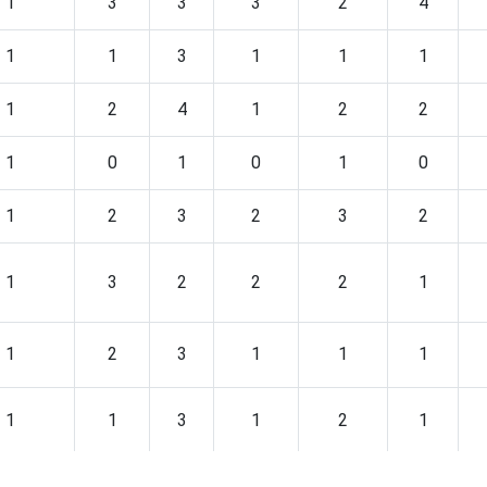
1
3
3
3
2
4
1
1
3
1
1
1
1
2
4
1
2
2
1
0
1
0
1
0
1
2
3
2
3
2
1
3
2
2
2
1
1
2
3
1
1
1
1
1
3
1
2
1