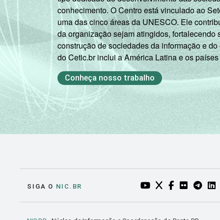
conhecimento. O Centro está vinculado ao Set
uma das cinco áreas da UNESCO. Ele contribui
da organização sejam atingidos, fortalecendo 
construção de sociedades da informação e do
do Cetic.br inclui a América Latina e os países
Conheça nosso trabalho
YOUTUBE DO NIC.BR
TWITTER DO NIC
FACEBOOK DO
FLICKR DO
TELEGR
LI
SIGA O
NIC.BR