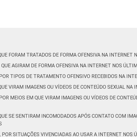
2
3
5
2
2
2
1
2
3
1
1
1
1
0
2
0
1
1
 QUE FORAM TRATADOS DE FORMA OFENSIVA NA INTERNET 
 QUE AGIRAM DE FORMA OFENSIVA NA INTERNET NOS ÚLTI
0
1
1
0
0
0
, POR TIPOS DE TRATAMENTO OFENSIVO RECEBIDOS NA INT
 QUE VIRAM IMAGENS OU VÍDEOS DE CONTEÚDO SEXUAL NA 
 POR MEIOS EM QUE VIRAM IMAGENS OU VÍDEOS DE CONTEÚ
1
2
2
1
1
1
 QUE SE SENTIRAM INCOMODADOS APÓS CONTATO COM IMA
1
0
3
1
2
0
S
, POR SITUAÇÕES VIVENCIADAS AO USAR A INTERNET NOS 