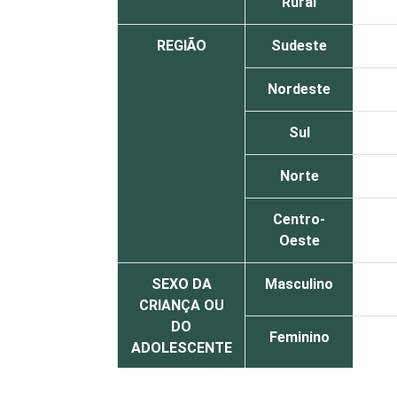
Rural
REGIÃO
Sudeste
Nordeste
Sul
Norte
Centro-
Oeste
SEXO DA
Masculino
CRIANÇA OU
DO
Feminino
ADOLESCENTE
ESCOLARIDADE
Até