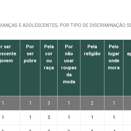
RIANÇAS E ADOLESCENTES, POR TIPO DE DISCRIMINAÇÃO S
¹
r ser
Por
Pela
Por
Pela
Pelo
escente
ser
cor
não
religião
lugar
a
 jovem
pobre
ou
usar
onde
raça
roupas
mora
da
moda
1
1
3
1
2
1
1
1
3
1
1
1