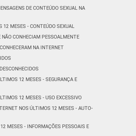
3
2
1
2
2
MENSAGENS DE CONTEÚDO SEXUAL NA
2
1
1
0
0
S 12 MESES - CONTEÚDO SEXUAL
UE NÃO CONHECIAM PESSOALMENTE
2
1
1
1
1
 CONHECERAM NA INTERNET
IDOS
1
1
0
1
1
 DESCONHECIDOS
ÚLTIMOS 12 MESES - SEGURANÇA E
1
1
0
2
1
LTIMOS 12 MESES - USO EXCESSIVO
TERNET NOS ÚLTIMOS 12 MESES - AUTO-
2
0
0
0
9
 12 MESES - INFORMAÇÕES PESSOAIS E
2
2
0
0
2