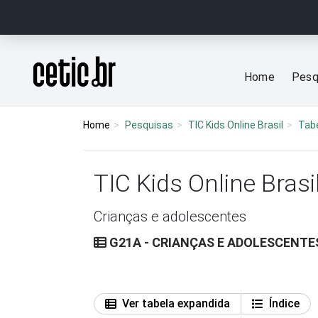
Ir para o conteúdo
Página inicial
Home
Pesq
Home
Pesquisas
TIC Kids Online Brasil
Tab
TIC Kids Online Brasi
Crianças e adolescentes
G21A - CRIANÇAS E ADOLESCENTES
Ver tabela expandida
Índice