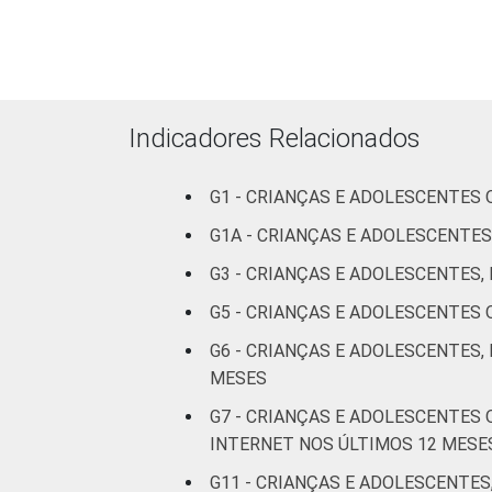
DOS PAIS OU
Fundamental
RESPONSÁVEIS
I
Fundamental
II
Indicadores Relacionados
Médio ou
G1 - CRIANÇAS E ADOLESCENTES
mais
G1A - CRIANÇAS E ADOLESCENTES
FAIXA ETÁRIA
De 9 a 10
G3 - CRIANÇAS E ADOLESCENTES
DA CRIANÇA
anos
OU DO
G5 - CRIANÇAS E ADOLESCENTES
ADOLESCENTE
De 11 a 12
G6 - CRIANÇAS E ADOLESCENTES,
anos
MESES
G7 - CRIANÇAS E ADOLESCENTES
De 13 a 14
INTERNET NOS ÚLTIMOS 12 MESE
anos
G11 - CRIANÇAS E ADOLESCENTES