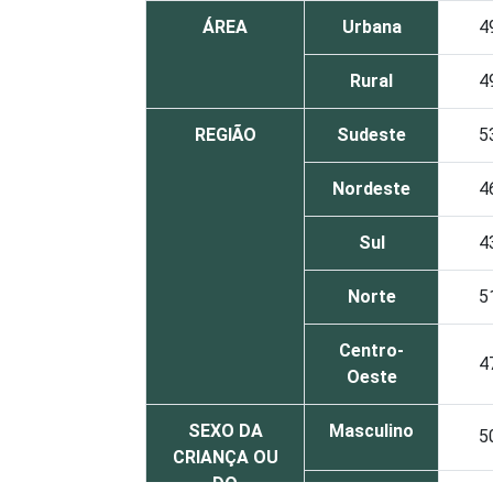
ÁREA
Urbana
4
Rural
4
REGIÃO
Sudeste
5
Nordeste
4
Sul
4
Norte
5
Centro-
4
Oeste
SEXO DA
Masculino
5
CRIANÇA OU
DO