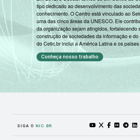
tipo dedicado ao desenvolvimento das socied
conhecimento. O Centro está vinculado ao Set
uma das cinco áreas da UNESCO. Ele contribui
da organização sejam atingidos, fortalecendo 
construção de sociedades da informação e do
do Cetic.br inclui a América Latina e os países
Conheça nosso trabalho
YOUTUBE DO NIC.BR
TWITTER DO NIC
FACEBOOK DO
FLICKR DO
TELEGR
LI
SIGA O
NIC.BR