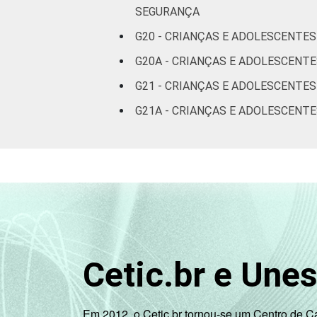
SEGURANÇA
Não sabe
5
G20 - CRIANÇAS E ADOLESCENTES
G20A - CRIANÇAS E ADOLESCENT
Não
4
respondeu
G21 - CRIANÇAS E ADOLESCENTE
G21A - CRIANÇAS E ADOLESCENTE
CLASSE
AB
4
SOCIAL
C
5
DE
4
Fonte: CGI.br/NIC.br, Centro Regional 
por Crianças e Adolescentes no Brasil 
Cetic.br e Une
Em 2012, o Cetic.br tornou-se um Centro de 