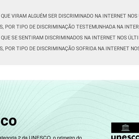
7
5
20
1
 QUE VIRAM ALGUÉM SER DISCRIMINADO NA INTERNET NOS
ES, POR TIPO DE DISCRIMINAÇÃO TESTEMUNHADA NA INTE
0
0
15
4
S QUE SE SENTIRAM DISCRIMINADOS NA INTERNET NOS ÚLT
S, POR TIPO DE DISCRIMINAÇÃO SOFRIDA NA INTERNET NO
5
2
23
2
1
4
19
2
9
6
19
3
de Estudos para o Desenvolvimento da Sociedade da Informação (
– TIC Kids Online Brasil 2017. ¹Dados coletados por meio de qu
sco
Categoria 2 da UNESCO, o primeiro do