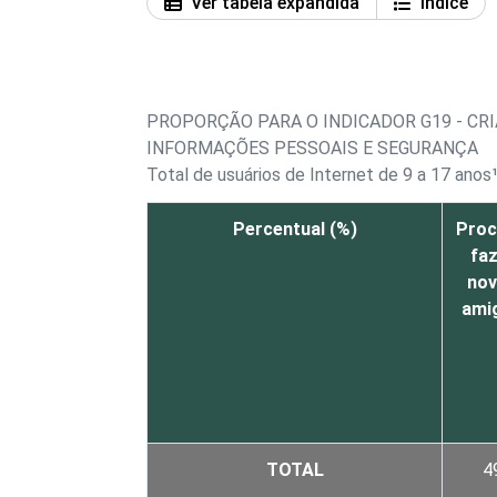
Ver tabela expandida
Índice
PROPORÇÃO PARA O INDICADOR G19 - CR
INFORMAÇÕES PESSOAIS E SEGURANÇA
Total de usuários de Internet de 9 a 17 anos
Percentual (%)
Proc
fa
no
ami
TOTAL
4