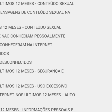
ÚLTIMOS 12 MESES - CONTEÚDO SEXUAL
6
32
5
3
MENSAGENS DE CONTEÚDO SEXUAL NA
10
24
3
2
S 12 MESES - CONTEÚDO SEXUAL
UE NÃO CONHECIAM PESSOALMENTE
5
37
5
5
 CONHECERAM NA INTERNET
4
38
5
1
IDOS
 DESCONHECIDOS
ÚLTIMOS 12 MESES - SEGURANÇA E
6
41
5
2
LTIMOS 12 MESES - USO EXCESSIVO
10
39
3
1
TERNET NOS ÚLTIMOS 12 MESES - AUTO-
12
22
6
0
 12 MESES - INFORMAÇÕES PESSOAIS E