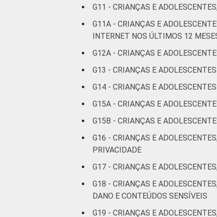
De 13 a 14
G11 - CRIANÇAS E ADOLESCENTES
5
anos
G11A - CRIANÇAS E ADOLESCEN
INTERNET NOS ÚLTIMOS 12 MESE
De 15 a 17
6
anos
G12A - CRIANÇAS E ADOLESCENTE
G13 - CRIANÇAS E ADOLESCENTE
RENDA
Até 1 SM
5
FAMILIAR
G14 - CRIANÇAS E ADOLESCENT
Mais de 1
4
G15A - CRIANÇAS E ADOLESCENT
SM até 2 SM
G15B - CRIANÇAS E ADOLESCEN
Mais de 2
G16 - CRIANÇAS E ADOLESCENTES
4
SM até 3 SM
PRIVACIDADE
G17 - CRIANÇAS E ADOLESCENTES
Mais de 3
5
SM
G18 - CRIANÇAS E ADOLESCENTE
DANO E CONTEÚDOS SENSÍVEIS
Não tem
7
G19 - CRIANÇAS E ADOLESCENTES
renda