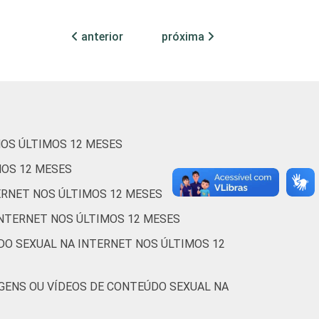
8
41
4
1
anterior
próxima
6
34
5
4
5
36
6
4
NOS ÚLTIMOS 12 MESES
MOS 12 MESES
7
40
4
1
ERNET NOS ÚLTIMOS 12 MESES
INTERNET NOS ÚLTIMOS 12 MESES
1
62
8
4
DO SEXUAL NA INTERNET NOS ÚLTIMOS 12
2
50
4
2
GENS OU VÍDEOS DE CONTEÚDO SEXUAL NA