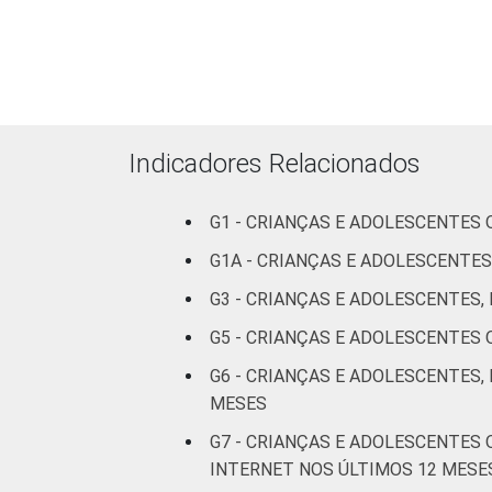
Feminino
4
ADOLESCENTE
ESCOLARIDADE
Até
DOS PAIS OU
Fundamental
5
RESPONSÁVEIS
I
Indicadores Relacionados
Fundamental
4
II
G1 - CRIANÇAS E ADOLESCENTES
Médio ou
G1A - CRIANÇAS E ADOLESCENTES
4
mais
G3 - CRIANÇAS E ADOLESCENTES
FAIXA ETÁRIA
G5 - CRIANÇAS E ADOLESCENTES
De 9 a 10
2
DA CRIANÇA
anos
G6 - CRIANÇAS E ADOLESCENTES,
OU DO
MESES
ADOLESCENTE
De 11 a 12
4
G7 - CRIANÇAS E ADOLESCENTES
anos
INTERNET NOS ÚLTIMOS 12 MESE