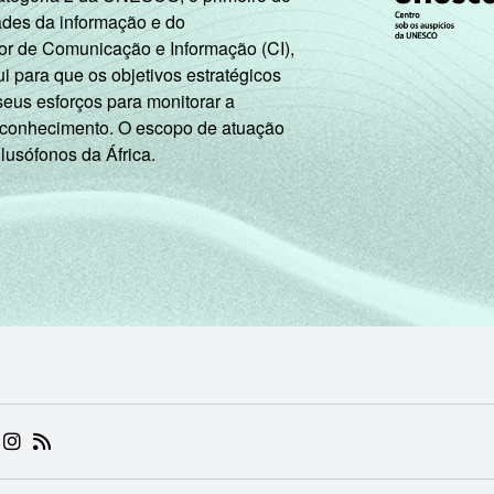
ades da informação e do
or de Comunicação e Informação (CI),
 para que os objetivos estratégicos
seus esforços para monitorar a
 conhecimento. O escopo de atuação
 lusófonos da África.
 (ABRE EM NOVA ABA)
.BR (ABRE EM NOVA ABA)
 NIC.BR (ABRE EM NOVA ABA)
 NIC.BR (ABRE EM NOVA ABA)
AM DO NIC.BR (ABRE EM NOVA ABA)
NKEDIN DO NIC.BR (ABRE EM NOVA ABA)
INSTAGRAM DO NIC.BR (ABRE EM NOVA ABA)
RSS DO NIC.BR (ABRE EM NOVA ABA)