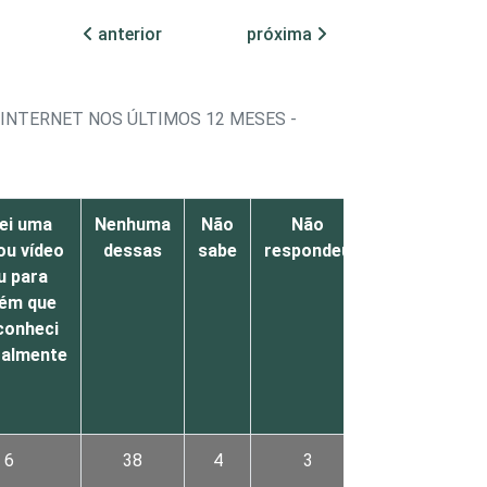
anterior
próxima
 INTERNET NOS ÚLTIMOS 12 MESES -
iei uma
Nenhuma
Não
Não
ou vídeo
dessas
sabe
respondeu
 para
ém que
conheci
almente
6
38
4
3