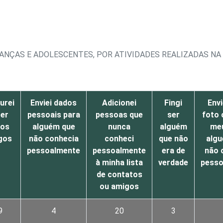
IANÇAS E ADOLESCENTES, POR ATIVIDADES REALIZADAS NA
¹
urei
Enviei dados
Adicionei
Fingi
Env
zer
pessoais para
pessoas que
ser
foto 
vos
alguém que
nunca
alguém
meu
gos
não conhecia
conheci
que não
algu
pessoalmente
pessoalmente
era de
não 
à minha lista
verdade
pesso
de contatos
ou amigos
9
4
20
3