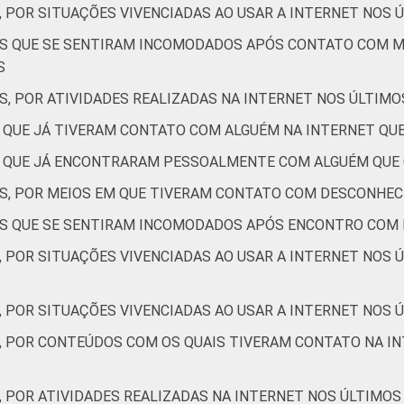
, POR SITUAÇÕES VIVENCIADAS AO USAR A INTERNET NOS 
4
3
21
2
TES QUE SE SENTIRAM INCOMODADOS APÓS CONTATO COM 
S
2
6
33
3
S, POR ATIVIDADES REALIZADAS NA INTERNET NOS ÚLTIMO
S QUE JÁ TIVERAM CONTATO COM ALGUÉM NA INTERNET Q
0
4
18
2
ES QUE JÁ ENCONTRARAM PESSOALMENTE COM ALGUÉM QUE
9
6
20
3
ES, POR MEIOS EM QUE TIVERAM CONTATO COM DESCONHEC
TES QUE SE SENTIRAM INCOMODADOS APÓS ENCONTRO COM
, POR SITUAÇÕES VIVENCIADAS AO USAR A INTERNET NOS 
5
4
21
2
, POR SITUAÇÕES VIVENCIADAS AO USAR A INTERNET NOS Ú
0
3
22
2
S, POR CONTEÚDOS COM OS QUAIS TIVERAM CONTATO NA IN
1
12
20
9
, POR ATIVIDADES REALIZADAS NA INTERNET NOS ÚLTIMOS