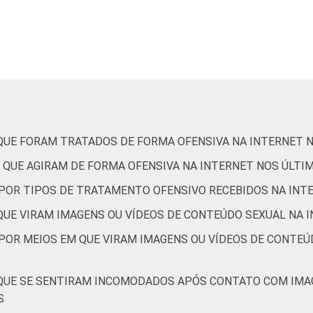
8
4
21
3
3
5
19
4
7
6
19
2
 QUE FORAM TRATADOS DE FORMA OFENSIVA NA INTERNET 
 QUE AGIRAM DE FORMA OFENSIVA NA INTERNET NOS ÚLTI
8
3
20
2
, POR TIPOS DE TRATAMENTO OFENSIVO RECEBIDOS NA INT
 QUE VIRAM IMAGENS OU VÍDEOS DE CONTEÚDO SEXUAL NA 
4
3
4
2
 POR MEIOS EM QUE VIRAM IMAGENS OU VÍDEOS DE CONTEÚ
1
3
7
2
 QUE SE SENTIRAM INCOMODADOS APÓS CONTATO COM IMA
S