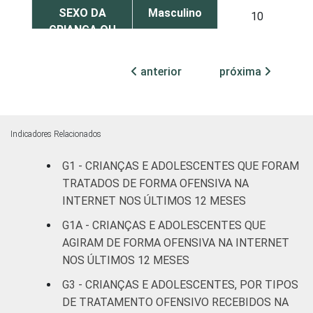
SEXO DA
Masculino
10
CRIANÇA OU
DO
Feminino
14
ADOLESCENTE
anterior
próxima
ESCOLARIDADE
Até
DOS PAIS OU
Fundamental
11
RESPONSÁVEIS
I
Indicadores Relacionados
Fundamental
G1 - CRIANÇAS E ADOLESCENTES QUE FORAM
9
II
TRATADOS DE FORMA OFENSIVA NA
INTERNET NOS ÚLTIMOS 12 MESES
Médio ou
13
G1A - CRIANÇAS E ADOLESCENTES QUE
mais
AGIRAM DE FORMA OFENSIVA NA INTERNET
NOS ÚLTIMOS 12 MESES
FAIXA ETÁRIA
De 9 a 10
-
DA CRIANÇA
anos
G3 - CRIANÇAS E ADOLESCENTES, POR TIPOS
OU DO
DE TRATAMENTO OFENSIVO RECEBIDOS NA