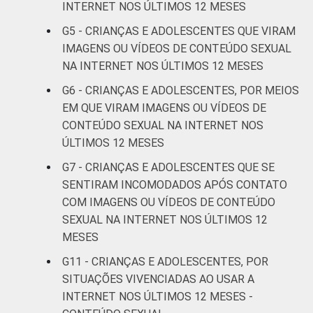
ADOLESCENTE
De 11 a 12
INTERNET NOS ÚLTIMOS 12 MESES
3
anos
G5 - CRIANÇAS E ADOLESCENTES QUE VIRAM
IMAGENS OU VÍDEOS DE CONTEÚDO SEXUAL
De 13 a 14
14
NA INTERNET NOS ÚLTIMOS 12 MESES
anos
G6 - CRIANÇAS E ADOLESCENTES, POR MEIOS
De 15 a 17
EM QUE VIRAM IMAGENS OU VÍDEOS DE
15
anos
CONTEÚDO SEXUAL NA INTERNET NOS
ÚLTIMOS 12 MESES
RENDA
Até 1 SM
13
G7 - CRIANÇAS E ADOLESCENTES QUE SE
FAMILIAR
SENTIRAM INCOMODADOS APÓS CONTATO
Mais de 1
11
COM IMAGENS OU VÍDEOS DE CONTEÚDO
SM até 2 SM
SEXUAL NA INTERNET NOS ÚLTIMOS 12
MESES
Mais de 2
11
SM até 3 SM
G11 - CRIANÇAS E ADOLESCENTES, POR
SITUAÇÕES VIVENCIADAS AO USAR A
Mais de 3
INTERNET NOS ÚLTIMOS 12 MESES -
13
SM