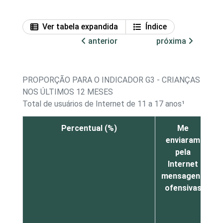
Ver tabela expandida
Índice
anterior
próxima
PROPORÇÃO PARA O INDICADOR G3 - CRIANÇAS E AD
NOS ÚLTIMOS 12 MESES
Total de usuários de Internet de 11 a 17 anos¹
Percentual (%)
Me
enviaram
n
pela
m
Internet
mensagens
ofensivas