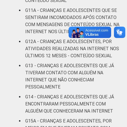
CONTEÚDO SEXUAL
G11A - CRIANÇAS E ADOLESCENTES QUE SE
Não tem
16
SENTIRAM INCOMODADOS APÓS CONTATO
renda
COM MENSAGENS DE CONTEÚDO SEXUAL NA
INTERNET NOS ÚLTIMOS 12 MESES
Não sabe
7
G12A - CRIANÇAS E ADOLESCENTES, POR
Não
ATIVIDADES REALIZADAS NA INTERNET NOS
6
respondeu
ÚLTIMOS 12 MESES - CONTEÚDO SEXUAL
G13 - CRIANÇAS E ADOLESCENTES QUE JÁ
CLASSE
AB
11
TIVERAM CONTATO COM ALGUÉM NA
SOCIAL
INTERNET QUE NÃO CONHECIAM
C
11
PESSOALMENTE
DE
13
G14 - CRIANÇAS E ADOLESCENTES QUE JÁ
ENCONTRARAM PESSOALMENTE COM
Fonte: CGI.br/NIC.br, Centro Regional de
ALGUÉM QUE CONHECERAM NA INTERNET
Estudos para o Desenvolvimento da
G15A - CRIANÇAS E ADOLESCENTES, POR
Sociedade da Informação (Cetic.br),