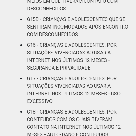
MEIOS EM QUE TIVERAM CONTATO COM
Pesquisa sobre o Uso da Internet por
DESCONHECIDOS
Crianças e Adolescentes no Brasil – TIC Kids
Online Brasil 2017. ¹Dados coletados por
G15B - CRIANÇAS E ADOLESCENTES QUE SE
meio de questionários de
SENTIRAM INCOMODADOS APÓS ENCONTRO
autopreenchimento.
COM DESCONHECIDOS
G16 - CRIANÇAS E ADOLESCENTES, POR
SITUAÇÕES VIVENCIADAS AO USAR A
INTERNET NOS ÚLTIMOS 12 MESES -
SEGURANÇA E PRIVACIDADE
G17 - CRIANÇAS E ADOLESCENTES, POR
SITUAÇÕES VIVENCIADAS AO USAR A
INTERNET NOS ÚLTIMOS 12 MESES - USO
EXCESSIVO
G18 - CRIANÇAS E ADOLESCENTES, POR
CONTEÚDOS COM OS QUAIS TIVERAM
CONTATO NA INTERNET NOS ÚLTIMOS 12
MESES - AUTO-DANO E CONTEÚDOS