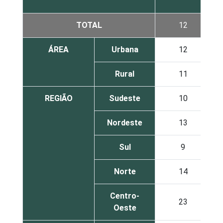
TOTAL
12
ÁREA
Urbana
12
Rural
11
REGIÃO
Sudeste
10
Nordeste
13
Sul
9
Norte
14
Centro-
23
Oeste