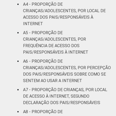
A4 - PROPORÇÃO DE
De 15 a 17
53
CRIANÇAS/ADOLESCENTES, POR LOCAL DE
anos
ACESSO DOS PAIS/RESPONSÁVEIS À
INTERNET
RENDA
Até 1 SM
27
FAMILIAR
A5 - PROPORÇÃO DE
Mais de 1
CRIANÇAS/ADOLESCENTES, POR
49
SM até 2 SM
FREQUÊNCIA DE ACESSO DOS
PAIS/RESPONSÁVEIS À INTERNET
Mais de 2
53
A6 - PROPORÇÃO DE
SM até 3 SM
CRIANÇAS/ADOLESCENTES, POR PERCEPÇÃO
DOS PAIS/RESPONSÁVEIS SOBRE COMO SE
Mais de 3
66
SENTEM AO USAR A INTERNET
SM
A7 - PROPORÇÃO DE CRIANÇAS, POR LOCAL
CLASSE
AB
68
DE ACESSO À INTERNET, SEGUNDO
SOCIAL
DECLARAÇÃO DOS PAIS/RESPONSÁVEIS
C
50
A8 - PROPORÇÃO DE