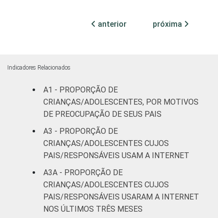
ESCOLARIDADE
Até
DOS PAIS OU
Fundamental
27
anterior
próxima
RESPONSÁVEIS
I
Fundamental
52
II
Indicadores Relacionados
Médio ou
A1 - PROPORÇÃO DE
71
mais
CRIANÇAS/ADOLESCENTES, POR MOTIVOS
DE PREOCUPAÇÃO DE SEUS PAIS
FAIXA ETÁRIA
De 9 a 10
54
A3 - PROPORÇÃO DE
DA CRIANÇA
anos
CRIANÇAS/ADOLESCENTES CUJOS
OU DO
PAIS/RESPONSÁVEIS USAM A INTERNET
ADOLESCENTE
De 11 a 12
59
anos
A3A - PROPORÇÃO DE
CRIANÇAS/ADOLESCENTES CUJOS
De 13 a 14
PAIS/RESPONSÁVEIS USARAM A INTERNET
56
anos
NOS ÚLTIMOS TRÊS MESES