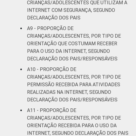
CRIANÇAS/ADOLESCENTES QUE UTILIZAM A
DE
25
INTERNET COM SEGURANÇA, SEGUNDO
DECLARAÇÃO DOS PAIS
¹Base: 1 749 usuários de Internet de 9 a 17
anos que usam Internet em casa. Respostas
A9 - PROPORÇÃO DE
estimuladas. Cada item apresentado se
CRIANÇAS/ADOLESCENTES, POR TIPO DE
refere apenas aos resultados da alternativa
ORIENTAÇÃO QUE COSTUMAM RECEBER
"sim". Dados coletados entre setembro de
PARA O USO DA INTERNET, SEGUNDO
2013 e janeiro de 2014.
DECLARAÇÃO DOS PAIS/RESPONSÁVEIS
Fonte: NIC.br - set/2013 a jan/2014
A10 - PROPORÇÃO DE
CRIANÇAS/ADOLESCENTES, POR TIPO DE
PERMISSÃO RECEBIDA PARA ATIVIDADES
REALIZADAS NA INTERNET, SEGUNDO
DECLARAÇÃO DOS PAIS/RESPONSÁVEIS
A11 - PROPORÇÃO DE
CRIANÇAS/ADOLESCENTES, POR TIPO DE
ORIENTAÇÃO RECEBIDA PARA O USO DA
INTERNET, SEGUNDO DECLARAÇÃO DOS PAIS