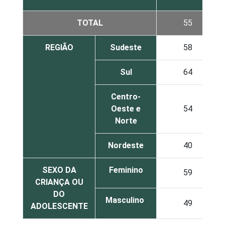
TOTAL
55
REGIÃO
Sudeste
58
Sul
64
Centro-
Oeste e
54
Norte
Nordeste
40
SEXO DA
Feminino
59
CRIANÇA OU
DO
Masculino
49
ADOLESCENTE