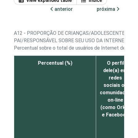
View expanded table
Índice
anterior
próxima
A12 - PROPORÇÃO DE CRIANÇAS/ADOLESCENTES, POR
PAI/RESPONSÁVEL SOBRE SEU USO DA INTERNET
Percentual sobre o total de usuários de Internet de 9 a
Percentual (%)
O perfil
dele(a) em
redes
sociais ou
comunidades
on-line
(como Orkut
e Facebook