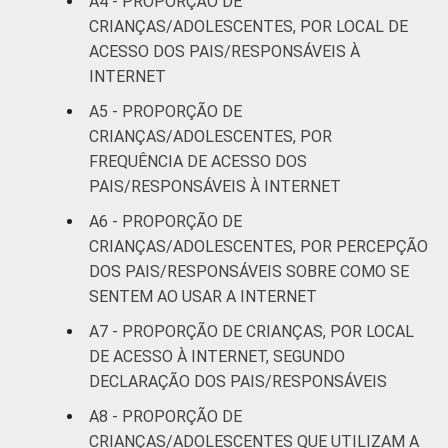
90
15
A4 - PROPORÇÃO DE
SM até 2 SM
CRIANÇAS/ADOLESCENTES, POR LOCAL DE
ACESSO DOS PAIS/RESPONSÁVEIS À
Mais de 2
97
28
INTERNET
SM até 3 SM
A5 - PROPORÇÃO DE
Mais de 3
CRIANÇAS/ADOLESCENTES, POR
93
55
SM
FREQUÊNCIA DE ACESSO DOS
PAIS/RESPONSÁVEIS À INTERNET
CLASSE
AB
94
48
A6 - PROPORÇÃO DE
SOCIAL
CRIANÇAS/ADOLESCENTES, POR PERCEPÇÃO
C
93
28
DOS PAIS/RESPONSÁVEIS SOBRE COMO SE
SENTEM AO USAR A INTERNET
DE
85
7
A7 - PROPORÇÃO DE CRIANÇAS, POR LOCAL
DE ACESSO À INTERNET, SEGUNDO
¹Base: 1 162 usuários de Internet de 9 a 17
DECLARAÇÃO DOS PAIS/RESPONSÁVEIS
anos cujos pais/responsáveis usaram a
Internet nos últimos três meses. Respostas
A8 - PROPORÇÃO DE
estimuladas. Cada item apresentado se
CRIANÇAS/ADOLESCENTES QUE UTILIZAM A