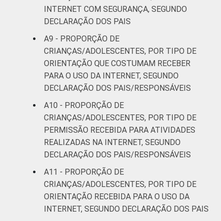
refere apenas aos resultados da alternativa
INTERNET COM SEGURANÇA, SEGUNDO
"sim". Dados coletados entre setembro de
DECLARAÇÃO DOS PAIS
2013 e janeiro de 2014.
Fonte: NIC.br - set/2013 a jan/2014
A9 - PROPORÇÃO DE
CRIANÇAS/ADOLESCENTES, POR TIPO DE
ORIENTAÇÃO QUE COSTUMAM RECEBER
PARA O USO DA INTERNET, SEGUNDO
DECLARAÇÃO DOS PAIS/RESPONSÁVEIS
A10 - PROPORÇÃO DE
CRIANÇAS/ADOLESCENTES, POR TIPO DE
PERMISSÃO RECEBIDA PARA ATIVIDADES
REALIZADAS NA INTERNET, SEGUNDO
DECLARAÇÃO DOS PAIS/RESPONSÁVEIS
A11 - PROPORÇÃO DE
CRIANÇAS/ADOLESCENTES, POR TIPO DE
ORIENTAÇÃO RECEBIDA PARA O USO DA
INTERNET, SEGUNDO DECLARAÇÃO DOS PAIS