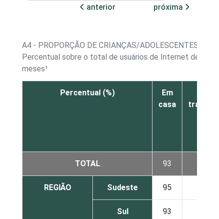
anterior
próxima
A4 - PROPORÇÃO DE CRIANÇAS/ADOLESCENTES, POR
Percentual sobre o total de usuários de Internet de 9 a 
meses¹
Percentual (%)
Em
No
casa
trabalh
TOTAL
93
37
REGIÃO
Sudeste
95
39
Sul
93
29