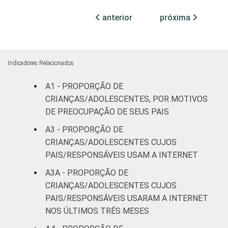
Médio ou
anterior
próxima
93
50
mais
FAIXA ETÁRIA
De 9 a 10
97
30
DA CRIANÇA
anos
Indicadores Relacionados
OU DO
ADOLESCENTE
De 11 a 12
A1 - PROPORÇÃO DE
95
34
anos
CRIANÇAS/ADOLESCENTES, POR MOTIVOS
DE PREOCUPAÇÃO DE SEUS PAIS
De 13 a 14
94
27
A3 - PROPORÇÃO DE
anos
CRIANÇAS/ADOLESCENTES CUJOS
PAIS/RESPONSÁVEIS USAM A INTERNET
De 15 a 17
89
53
anos
A3A - PROPORÇÃO DE
CRIANÇAS/ADOLESCENTES CUJOS
RENDA
Até 1 SM
80
20
PAIS/RESPONSÁVEIS USARAM A INTERNET
FAMILIAR
NOS ÚLTIMOS TRÊS MESES
Mais de 1