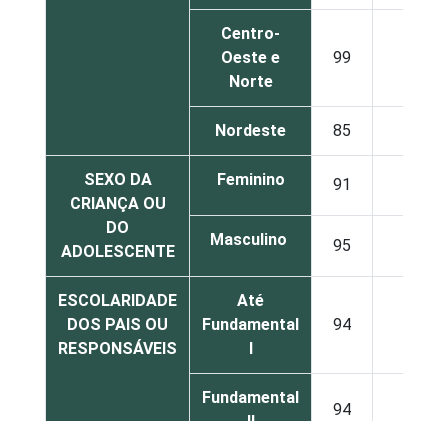
Centro-
Oeste e
99
35
Norte
Nordeste
85
39
SEXO DA
Feminino
91
36
CRIANÇA OU
DO
Masculino
95
38
ADOLESCENTE
ESCOLARIDADE
Até
DOS PAIS OU
Fundamental
94
12
RESPONSÁVEIS
I
Fundamental
94
15
II