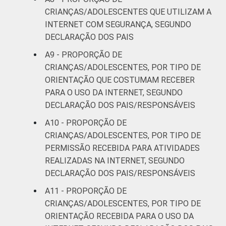
Mais de 3
89
CRIANÇAS/ADOLESCENTES QUE UTILIZAM A
SM
INTERNET COM SEGURANÇA, SEGUNDO
DECLARAÇÃO DOS PAIS
CLASSE
AB
92
SOCIAL
A9 - PROPORÇÃO DE
C
81
CRIANÇAS/ADOLESCENTES, POR TIPO DE
ORIENTAÇÃO QUE COSTUMAM RECEBER
DE
54
PARA O USO DA INTERNET, SEGUNDO
DECLARAÇÃO DOS PAIS/RESPONSÁVEIS
¹Base: 2 261 usuários de Internet de 9 a 17
A10 - PROPORÇÃO DE
anos. Respostas estimuladas. Cada item
CRIANÇAS/ADOLESCENTES, POR TIPO DE
apresentado se refere apenas aos
PERMISSÃO RECEBIDA PARA ATIVIDADES
resultados da alternativa "sim". Dados
REALIZADAS NA INTERNET, SEGUNDO
coletados entre setembro de 2013 e janeiro
DECLARAÇÃO DOS PAIS/RESPONSÁVEIS
de 2014.
Fonte: NIC.br - set/2013 a jan/2014
A11 - PROPORÇÃO DE
CRIANÇAS/ADOLESCENTES, POR TIPO DE
ORIENTAÇÃO RECEBIDA PARA O USO DA