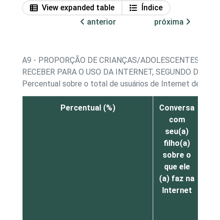
View expanded table
Índice
anterior
próxima
A9 - PROPORÇÃO DE CRIANÇAS/ADOLESCENTES, POR
RECEBER PARA O USO DA INTERNET, SEGUNDO DECL
Percentual sobre o total de usuários de Internet de 9 a 
Percentual (%)
Conversa
Fi
com
p
seu(a)
enq
filho(a)
e
sobre o
u
que ele
In
(a) faz na
Internet