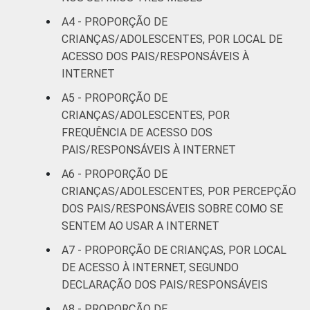
OU DO
A4 - PROPORÇÃO DE
ADOLESCENTE
De 11 a 12
85
CRIANÇAS/ADOLESCENTES, POR LOCAL DE
anos
ACESSO DOS PAIS/RESPONSÁVEIS À
INTERNET
De 13 a 14
80
anos
A5 - PROPORÇÃO DE
CRIANÇAS/ADOLESCENTES, POR
De 15 a 17
FREQUÊNCIA DE ACESSO DOS
76
anos
PAIS/RESPONSÁVEIS À INTERNET
A6 - PROPORÇÃO DE
RENDA
Até 1 SM
58
CRIANÇAS/ADOLESCENTES, POR PERCEPÇÃO
FAMILIAR
DOS PAIS/RESPONSÁVEIS SOBRE COMO SE
Mais de 1
76
SENTEM AO USAR A INTERNET
SM até 2 SM
A7 - PROPORÇÃO DE CRIANÇAS, POR LOCAL
Mais de 2
DE ACESSO À INTERNET, SEGUNDO
86
SM até 3 SM
DECLARAÇÃO DOS PAIS/RESPONSÁVEIS
A8 - PROPORÇÃO DE