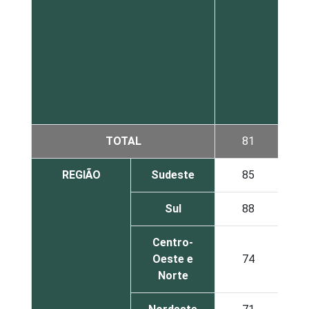
TOTAL
81
REGIÃO
Sudeste
85
Sul
88
Centro-
Oeste e
74
Norte