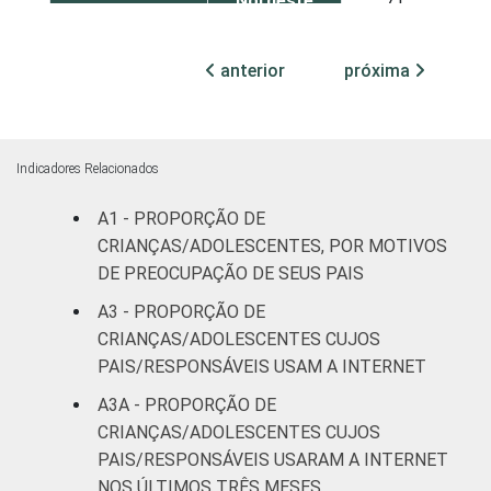
Nordeste
71
SEXO DA
Feminino
84
anterior
próxima
CRIANÇA OU
DO
Masculino
77
ADOLESCENTE
Indicadores Relacionados
ESCOLARIDADE
Até
DOS PAIS OU
Fundamental
64
A1 - PROPORÇÃO DE
RESPONSÁVEIS
I
CRIANÇAS/ADOLESCENTES, POR MOTIVOS
DE PREOCUPAÇÃO DE SEUS PAIS
Fundamental
85
A3 - PROPORÇÃO DE
II
CRIANÇAS/ADOLESCENTES CUJOS
PAIS/RESPONSÁVEIS USAM A INTERNET
Médio ou
93
mais
A3A - PROPORÇÃO DE
CRIANÇAS/ADOLESCENTES CUJOS
FAIXA ETÁRIA
De 9 a 10
PAIS/RESPONSÁVEIS USARAM A INTERNET
88
DA CRIANÇA
anos
NOS ÚLTIMOS TRÊS MESES