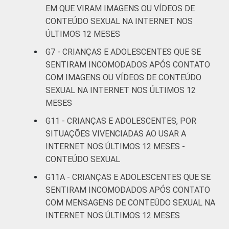
EM QUE VIRAM IMAGENS OU VÍDEOS DE
FAIXA ETÁRIA
De 9 a 10
-
CONTEÚDO SEXUAL NA INTERNET NOS
DA CRIANÇA
anos
ÚLTIMOS 12 MESES
OU DO
ADOLESCENTE
De 11 a 12
G7 - CRIANÇAS E ADOLESCENTES QUE SE
1
anos
SENTIRAM INCOMODADOS APÓS CONTATO
COM IMAGENS OU VÍDEOS DE CONTEÚDO
De 13 a 14
SEXUAL NA INTERNET NOS ÚLTIMOS 12
5
anos
MESES
G11 - CRIANÇAS E ADOLESCENTES, POR
De 15 a 17
10
SITUAÇÕES VIVENCIADAS AO USAR A
anos
INTERNET NOS ÚLTIMOS 12 MESES -
RENDA
Até 1 SM
7
CONTEÚDO SEXUAL
FAMILIAR
G11A - CRIANÇAS E ADOLESCENTES QUE SE
Mais de 1
SENTIRAM INCOMODADOS APÓS CONTATO
4
SM até 2 SM
COM MENSAGENS DE CONTEÚDO SEXUAL NA
INTERNET NOS ÚLTIMOS 12 MESES
Mais de 2
7