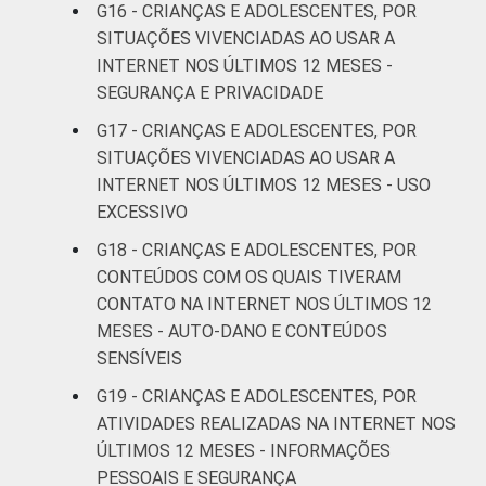
G16 - CRIANÇAS E ADOLESCENTES, POR
DOMICÍLIO
Sim
7
SITUAÇÕES VIVENCIADAS AO USAR A
COM ACESSO
INTERNET NOS ÚLTIMOS 12 MESES -
À INTERNET
Não
6
SEGURANÇA E PRIVACIDADE
G17 - CRIANÇAS E ADOLESCENTES, POR
Fonte: CGI.br/NIC.br, Centro Regional de
SITUAÇÕES VIVENCIADAS AO USAR A
Estudos para o Desenvolvimento da
INTERNET NOS ÚLTIMOS 12 MESES - USO
Sociedade da Informação (Cetic.br),
EXCESSIVO
Pesquisa sobre o uso da Internet por
crianças e adolescentes no Brasil - TIC Kids
G18 - CRIANÇAS E ADOLESCENTES, POR
Online Brasil 2019. ¹Dados coletados por
CONTEÚDOS COM OS QUAIS TIVERAM
meio de questionários de
CONTATO NA INTERNET NOS ÚLTIMOS 12
autopreenchimento.
MESES - AUTO-DANO E CONTEÚDOS
SENSÍVEIS
G19 - CRIANÇAS E ADOLESCENTES, POR
ATIVIDADES REALIZADAS NA INTERNET NOS
ÚLTIMOS 12 MESES - INFORMAÇÕES
PESSOAIS E SEGURANÇA