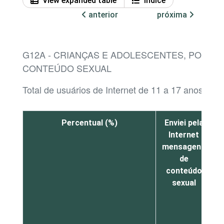
View expanded table
Índice
anterior
próxima
G12A - CRIANÇAS E ADOLESCENTES, POR AT
CONTEÚDO SEXUAL
Total de usuários de Internet de 11 a 17 anos¹
Percentual (%)
Enviei pela
Internet
mensagens
m
de
conteúdo
sexual
s
p