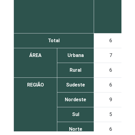
Total
6
ÁREA
Urbana
7
Rural
6
REGIÃO
Sudeste
6
Nordeste
9
Sul
5
Norte
6