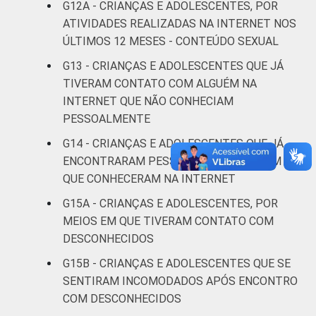
G12A - CRIANÇAS E ADOLESCENTES, POR
SM até 3 SM
ATIVIDADES REALIZADAS NA INTERNET NOS
Mais de 3
ÚLTIMOS 12 MESES - CONTEÚDO SEXUAL
7
SM
G13 - CRIANÇAS E ADOLESCENTES QUE JÁ
TIVERAM CONTATO COM ALGUÉM NA
Não tem
0
INTERNET QUE NÃO CONHECIAM
renda
PESSOALMENTE
G14 - CRIANÇAS E ADOLESCENTES QUE JÁ
Não sabe
12
ENCONTRARAM PESSOALMENTE ALGUÉM
Não
QUE CONHECERAM NA INTERNET
9
respondeu
G15A - CRIANÇAS E ADOLESCENTES, POR
MEIOS EM QUE TIVERAM CONTATO COM
CLASSE
AB
5
DESCONHECIDOS
SOCIAL
G15B - CRIANÇAS E ADOLESCENTES QUE SE
C
7
SENTIRAM INCOMODADOS APÓS ENCONTRO
COM DESCONHECIDOS
DE
6