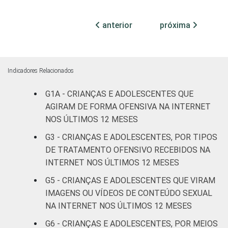
Centro-
6
anterior
próxima
Oeste
SEXO DA
Masculino
8
CRIANÇA OU
Indicadores Relacionados
DO
Feminino
5
ADOLESCENTE
G1A - CRIANÇAS E ADOLESCENTES QUE
AGIRAM DE FORMA OFENSIVA NA INTERNET
ESCOLARIDADE
Até
NOS ÚLTIMOS 12 MESES
DOS PAIS OU
Fundamental
3
G3 - CRIANÇAS E ADOLESCENTES, POR TIPOS
RESPONSÁVEIS
I
DE TRATAMENTO OFENSIVO RECEBIDOS NA
INTERNET NOS ÚLTIMOS 12 MESES
Fundamental
8
II
G5 - CRIANÇAS E ADOLESCENTES QUE VIRAM
IMAGENS OU VÍDEOS DE CONTEÚDO SEXUAL
Médio ou
NA INTERNET NOS ÚLTIMOS 12 MESES
7
mais
G6 - CRIANÇAS E ADOLESCENTES, POR MEIOS