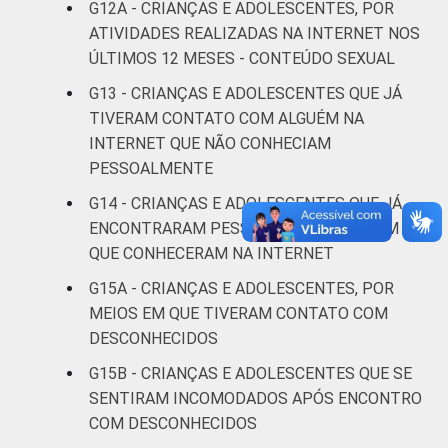
RENDA
Até 1 SM
21
1
G12A - CRIANÇAS E ADOLESCENTES, POR
FAMILIAR
ATIVIDADES REALIZADAS NA INTERNET NOS
Mais de 1
ÚLTIMOS 12 MESES - CONTEÚDO SEXUAL
19
1
SM até 2 SM
G13 - CRIANÇAS E ADOLESCENTES QUE JÁ
TIVERAM CONTATO COM ALGUÉM NA
Mais de 2
19
2
INTERNET QUE NÃO CONHECIAM
SM até 3 SM
PESSOALMENTE
Mais de 3
G14 - CRIANÇAS E ADOLESCENTES QUE JÁ
21
2
SM
ENCONTRARAM PESSOALMENTE ALGUÉM
QUE CONHECERAM NA INTERNET
Não tem
29
G15A - CRIANÇAS E ADOLESCENTES, POR
renda
MEIOS EM QUE TIVERAM CONTATO COM
DESCONHECIDOS
Não sabe
17
2
G15B - CRIANÇAS E ADOLESCENTES QUE SE
Não
SENTIRAM INCOMODADOS APÓS ENCONTRO
21
1
respondeu
COM DESCONHECIDOS