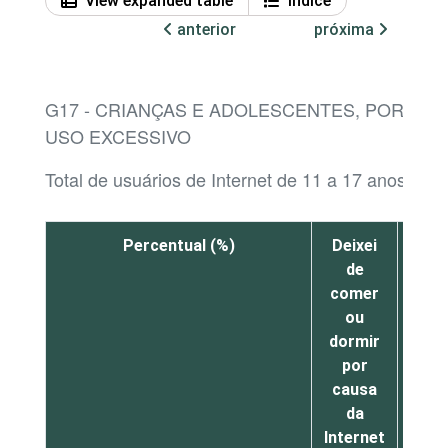
View expanded table
Índice
anterior
próxima
G17 - CRIANÇAS E ADOLESCENTES, POR SIT
USO EXCESSIVO
Total de usuários de Internet de 11 a 17 anos¹
Percentual (%)
Deixei
Me s
de
mal
comer
al
ou
mom
dormir
por
por
po
causa
esta
da
Inte
Internet