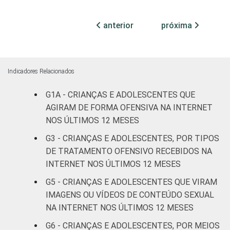
Nordeste
23
1
anterior
próxima
Sul
16
1
Norte
16
2
Indicadores Relacionados
Centro-
G1A - CRIANÇAS E ADOLESCENTES QUE
20
2
Oeste
AGIRAM DE FORMA OFENSIVA NA INTERNET
NOS ÚLTIMOS 12 MESES
SEXO DA
Masculino
21
1
G3 - CRIANÇAS E ADOLESCENTES, POR TIPOS
CRIANÇA OU
DE TRATAMENTO OFENSIVO RECEBIDOS NA
DO
Feminino
20
2
ADOLESCENTE
INTERNET NOS ÚLTIMOS 12 MESES
G5 - CRIANÇAS E ADOLESCENTES QUE VIRAM
ESCOLARIDADE
Até
IMAGENS OU VÍDEOS DE CONTEÚDO SEXUAL
DOS PAIS OU
Fundamental
19
1
NA INTERNET NOS ÚLTIMOS 12 MESES
RESPONSÁVEIS
I
G6 - CRIANÇAS E ADOLESCENTES, POR MEIOS