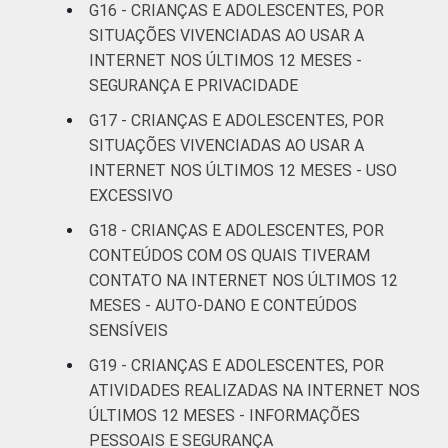
G16 - CRIANÇAS E ADOLESCENTES, POR
CLASSE
AB
22
2
SITUAÇÕES VIVENCIADAS AO USAR A
SOCIAL
INTERNET NOS ÚLTIMOS 12 MESES -
C
19
2
SEGURANÇA E PRIVACIDADE
DE
21
1
G17 - CRIANÇAS E ADOLESCENTES, POR
SITUAÇÕES VIVENCIADAS AO USAR A
DOMICÍLIO
Sim
20
2
INTERNET NOS ÚLTIMOS 12 MESES - USO
COM ACESSO
EXCESSIVO
À INTERNET
Não
24
1
G18 - CRIANÇAS E ADOLESCENTES, POR
CONTEÚDOS COM OS QUAIS TIVERAM
Fonte: CGI.br/NIC.br, Centro Regional de
CONTATO NA INTERNET NOS ÚLTIMOS 12
Estudos para o Desenvolvimento da
MESES - AUTO-DANO E CONTEÚDOS
Sociedade da Informação (Cetic.br),
SENSÍVEIS
Pesquisa sobre o uso da Internet por
G19 - CRIANÇAS E ADOLESCENTES, POR
crianças e adolescentes no Brasil - TIC Kids
Online Brasil 2019. ¹Dados coletados por
ATIVIDADES REALIZADAS NA INTERNET NOS
meio de questionários de
ÚLTIMOS 12 MESES - INFORMAÇÕES
autopreenchimento.
PESSOAIS E SEGURANÇA