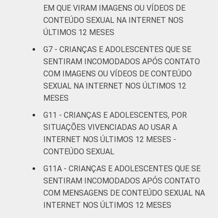
EM QUE VIRAM IMAGENS OU VÍDEOS DE
Fundamental
24
1
II
CONTEÚDO SEXUAL NA INTERNET NOS
ÚLTIMOS 12 MESES
Médio ou
G7 - CRIANÇAS E ADOLESCENTES QUE SE
19
2
mais
SENTIRAM INCOMODADOS APÓS CONTATO
COM IMAGENS OU VÍDEOS DE CONTEÚDO
FAIXA ETÁRIA
De 9 a 10
-
SEXUAL NA INTERNET NOS ÚLTIMOS 12
DA CRIANÇA
anos
MESES
OU DO
ADOLESCENTE
De 11 a 12
G11 - CRIANÇAS E ADOLESCENTES, POR
13
1
anos
SITUAÇÕES VIVENCIADAS AO USAR A
INTERNET NOS ÚLTIMOS 12 MESES -
De 13 a 14
CONTEÚDO SEXUAL
19
2
anos
G11A - CRIANÇAS E ADOLESCENTES QUE SE
SENTIRAM INCOMODADOS APÓS CONTATO
De 15 a 17
25
2
COM MENSAGENS DE CONTEÚDO SEXUAL NA
anos
INTERNET NOS ÚLTIMOS 12 MESES