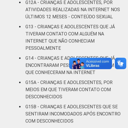
G12A - CRIANÇAS E ADOLESCENTES, POR
Não
22
75
ATIVIDADES REALIZADAS NA INTERNET NOS
respondeu
ÚLTIMOS 12 MESES - CONTEÚDO SEXUAL
CLASSE
AB
17
76
G13 - CRIANÇAS E ADOLESCENTES QUE JÁ
SOCIAL
TIVERAM CONTATO COM ALGUÉM NA
C
14
81
INTERNET QUE NÃO CONHECIAM
PESSOALMENTE
DE
15
80
G14 - CRIANÇAS E ADOLESCENTES QUE JÁ
ENCONTRARAM PESSOALMENTE ALGUÉM
DOMICÍLIO
Sim
14
80
QUE CONHECERAM NA INTERNET
COM ACESSO
À INTERNET
Não
19
76
G15A - CRIANÇAS E ADOLESCENTES, POR
MEIOS EM QUE TIVERAM CONTATO COM
Fonte: CGI.br/NIC.br, Centro Regional de
DESCONHECIDOS
Estudos para o Desenvolvimento da
G15B - CRIANÇAS E ADOLESCENTES QUE SE
Sociedade da Informação (Cetic.br),
SENTIRAM INCOMODADOS APÓS ENCONTRO
Pesquisa sobre o uso da Internet por
COM DESCONHECIDOS
crianças e adolescentes no Brasil - TIC Kids