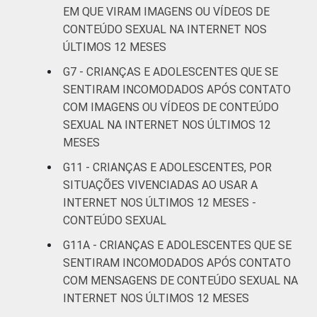
De 15 a 17
28
66
EM QUE VIRAM IMAGENS OU VÍDEOS DE
anos
CONTEÚDO SEXUAL NA INTERNET NOS
ÚLTIMOS 12 MESES
RENDA
Até 1 SM
16
80
FAMILIAR
G7 - CRIANÇAS E ADOLESCENTES QUE SE
Mais de 1
SENTIRAM INCOMODADOS APÓS CONTATO
13
83
SM até 2 SM
COM IMAGENS OU VÍDEOS DE CONTEÚDO
SEXUAL NA INTERNET NOS ÚLTIMOS 12
Mais de 2
MESES
16
77
SM até 3 SM
G11 - CRIANÇAS E ADOLESCENTES, POR
SITUAÇÕES VIVENCIADAS AO USAR A
Mais de 3
16
78
INTERNET NOS ÚLTIMOS 12 MESES -
SM
CONTEÚDO SEXUAL
Não tem
G11A - CRIANÇAS E ADOLESCENTES QUE SE
8
81
renda
SENTIRAM INCOMODADOS APÓS CONTATO
COM MENSAGENS DE CONTEÚDO SEXUAL NA
Não sabe
11
76
INTERNET NOS ÚLTIMOS 12 MESES