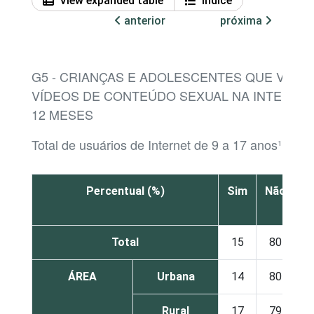
View expanded table
Índice
anterior
próxima
G5 - CRIANÇAS E ADOLESCENTES QUE VIRA
VÍDEOS DE CONTEÚDO SEXUAL NA INTERNET
12 MESES
Total de usuários de Internet de 9 a 17 anos¹
Percentual (%)
Sim
Não
N
s
Total
15
80
ÁREA
Urbana
14
80
Rural
17
79