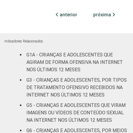
DOS PAIS OU
Fundamental
14
80
RESPONSÁVEIS
I
anterior
próxima
Fundamental
15
80
II
Indicadores Relacionados
Médio ou
15
80
mais
G1A - CRIANÇAS E ADOLESCENTES QUE
AGIRAM DE FORMA OFENSIVA NA INTERNET
FAIXA ETÁRIA
De 9 a 10
NOS ÚLTIMOS 12 MESES
3
92
DA CRIANÇA
anos
G3 - CRIANÇAS E ADOLESCENTES, POR TIPOS
OU DO
DE TRATAMENTO OFENSIVO RECEBIDOS NA
ADOLESCENTE
De 11 a 12
3
94
INTERNET NOS ÚLTIMOS 12 MESES
anos
G5 - CRIANÇAS E ADOLESCENTES QUE VIRAM
De 13 a 14
IMAGENS OU VÍDEOS DE CONTEÚDO SEXUAL
12
80
anos
NA INTERNET NOS ÚLTIMOS 12 MESES
G6 - CRIANÇAS E ADOLESCENTES, POR MEIOS