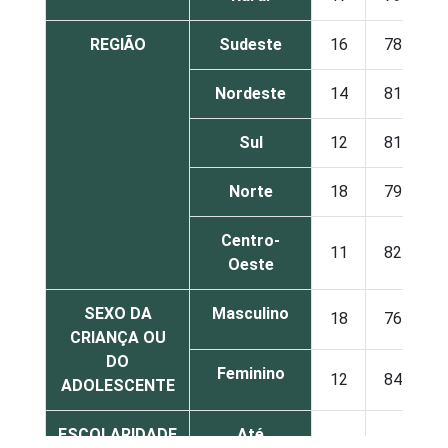
REGIÃO
Sudeste
16
78
Nordeste
14
81
Sul
12
81
Norte
18
79
Centro-
11
82
Oeste
SEXO DA
Masculino
18
76
CRIANÇA OU
DO
Feminino
12
84
ADOLESCENTE
ESCOLARIDADE
Até