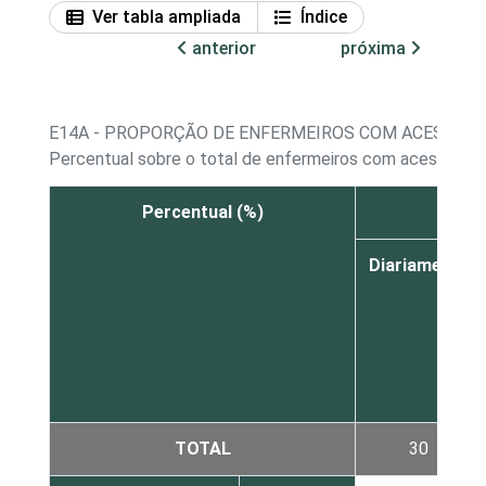
Ver tabla ampliada
Índice
anterior
próxima
E14A - PROPORÇÃO DE ENFERMEIROS COM ACESSO A
Percentual sobre o total de enfermeiros com acesso a 
Percentual (%)
Inter
Diariamente
TOTAL
30