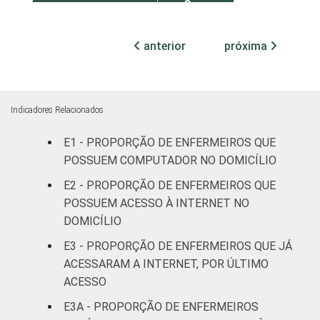
Com
internação
25
(até 50
anterior
próxima
leitos)
Com
internação
Indicadores Relacionados
32
(mais de
E1 - PROPORÇÃO DE ENFERMEIROS QUE
50 leitos)
POSSUEM COMPUTADOR NO DOMICÍLIO
FAIXA ETÁRIA
Até 30
E2 - PROPORÇÃO DE ENFERMEIROS QUE
26
anos
POSSUEM ACESSO À INTERNET NO
DOMICÍLIO
31 a 40
34
E3 - PROPORÇÃO DE ENFERMEIROS QUE JÁ
anos
ACESSARAM A INTERNET, POR ÚLTIMO
ACESSO
41 anos ou
30
mais
E3A - PROPORÇÃO DE ENFERMEIROS