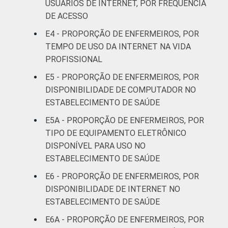
USUÁRIOS DE INTERNET, POR FREQUÊNCIA
LOCALIZAÇÃO
Capital
37
DE ACESSO
E4 - PROPORÇÃO DE ENFERMEIROS, POR
Interior
27
TEMPO DE USO DA INTERNET NA VIDA
PROFISSIONAL
1
Base: 1.612 enfermeiros com acesso a
computador no estabelecimento de saúde.
E5 - PROPORÇÃO DE ENFERMEIROS, POR
Respostas estimuladas. Dados coletados
DISPONIBILIDADE DE COMPUTADOR NO
entre setembro de 2014 e março de 2015.
ESTABELECIMENTO DE SAÚDE
2
"Não utiliza" refere-se aos profissionais que
E5A - PROPORÇÃO DE ENFERMEIROS, POR
declararam não utilizar a funcionalidade,
TIPO DE EQUIPAMENTO ELETRÔNICO
apesar de ela estar disponível.
DISPONÍVEL PARA USO NO
3
"Não está disponível" refere-se aos
ESTABELECIMENTO DE SAÚDE
profissionais que declararam não haver
disponibilidade da funcionalidade, que
E6 - PROPORÇÃO DE ENFERMEIROS, POR
declararam não saber se a funcionalidade
DISPONIBILIDADE DE INTERNET NO
está disponível ou que não responderam à
ESTABELECIMENTO DE SAÚDE
pergunta sobre a disponibilidade.
E6A - PROPORÇÃO DE ENFERMEIROS, POR
Fonte: NIC.br - set 2014 / mar 2015